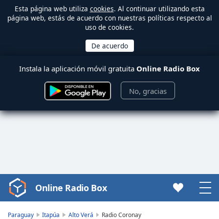
Esta página web utiliza
cookies
. Al continuar utilizando esta
página web, estás de acuerdo con nuestras políticas respecto al
uso de cookies.
Instala la aplicación móvil gratuita
Online Radio Box
No, gracias
Online Radio Box
Video
Player
is
Paraguay
Itapúa
Alto Verá
Radio Coronay