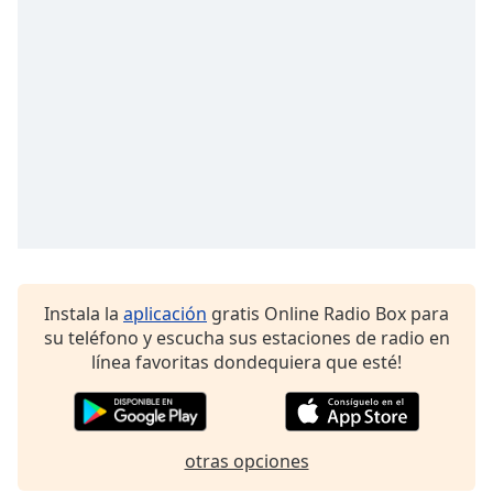
opens
subtitles
settings
dialog
subtitles
off
,
selected
Audio
Track
Picture-
in-
Picture
Fullscreen
Instala la
aplicación
gratis Online Radio Box para
This
su teléfono y escucha sus estaciones de radio en
is
línea favoritas dondequiera que esté!
a
modal
window.
otras opciones
Beginning