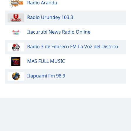
Radio Arandu
Opacity
Radio Urundey 103.3
Caption
Itacurubi News Radio Online
Area
Background
Radio 3 de Febrero FM La Voz del Distrito
Color
MAS FULL MUSIC
Opacity
Itapuami Fm 98.9
Font
Size
Text
Edge
Style