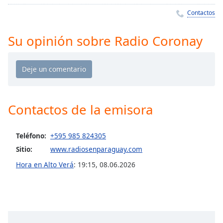
Remaining
Time
-
Contactos
-:-
Su opinión sobre Radio Coronay
1x
Playback
Rate
Chapters
Chapters
Contactos de la emisora
Descriptions
Teléfono:
+595 985 824305
descriptions
Sitio:
www.radiosenparaguay.com
off
,
selected
Hora en Alto Verá
:
19:15
,
08.06.2026
Subtitles
subtitles
settings
,