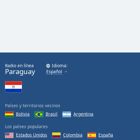
Font
Family
Reset
Done
Close
Modal
Dialog
End
Radio en línea
Idioma:
of
Paraguay
Español
dialog
window.
Países y territorios vecinos
Bolivia
Brasil
Argentina
Los países populares
Estados Unidos
Colombia
España