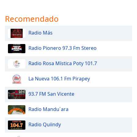
of
dialog
window.
Recomendado
Escape
will
Radio Más
cancel
and
Radio Pionero 97.3 Fm Stereo
close
the
window.
Radio Rosa Mística Poty 101.7
Text
La Nueva 106.1 Fm Pirapey
Color
93.7 FM San Vicente
Opacity
Radio Mandu´ara
Text
Radio Quiindy
Background
Color