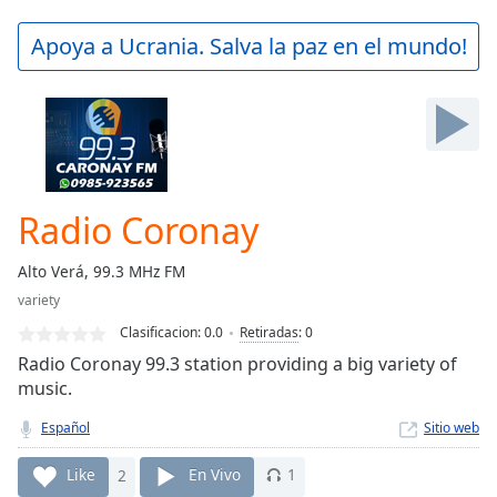
loading.
Play
Apoya a Ucrania. Salva la paz en el mundo!
Video
Play
Skip
Backward
Skip
Forward
Mute
Current
Radio Coronay
Time
0:00
/
Alto Verá, 99.3 MHz FM
Duration
-:-
variety
Loaded
:
0.00%
Clasificacion:
0.0
Retiradas
:
0
Stream
Radio Coronay 99.3 station providing a big variety of
Type
LIVE
music.
Seek to
live,
Español
Sitio web
currently
behind
Like
2
En Vivo
1
live
LIVE