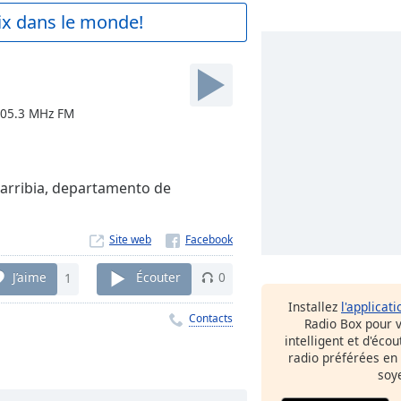
aix dans le monde!
 105.3 MHz FM
garribia, departamento de
Site web
J’aime
1
Écouter
0
Installez
l'applicati
Contacts
Radio Box pour 
intelligent et d'éco
radio préférées en
soy