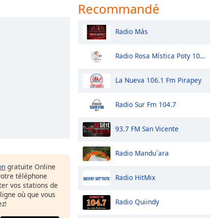
Recommandé
Radio Más
Radio Rosa Mística Poty 101.7
La Nueva 106.1 Fm Pirapey
Radio Sur Fm 104.7
93.7 FM San Vicente
Radio Mandu´ara
on
gratuite Online
votre téléphone
Radio HitMix
uter vos stations de
 ligne où que vous
Radio Quiindy
ez!