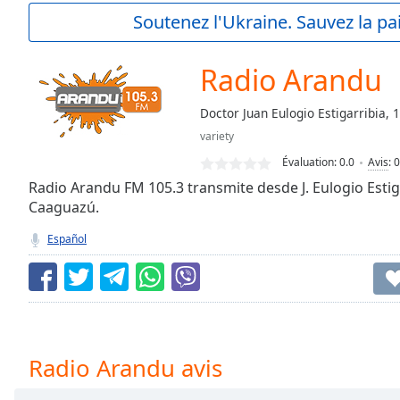
Current
Soutenez l'Ukraine. Sauvez la p
Time
0:00
/
Duration
-:-
Radio Arandu
Loaded
:
0.00%
Doctor Juan Eulogio Estigarribia,
0:00
variety
Stream
Type
LIVE
Évaluation:
0.0
Avis
:
0
Seek to
Radio Arandu FM 105.3 transmite desde J. Eulogio Esti
live,
Caaguazú.
currently
behind
live
LIVE
Español
Remaining
Time
-
-:-
1x
Playback
Radio Arandu avis
Rate