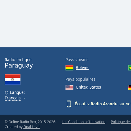
Audio
Track
Picture-
in-
Picture
Fullscreen
This
is
a
modal
Radio en ligne
Pays voisins
Paraguay
window.
Bolivie
Beginning
Pays populaires
of
United States
dialog
Langue:
Français
window.
Écoutez
Radio Arandu
sur vo
Escape
will
cancel
© Online Radio Box, 2015-2026.
Les Conditions d’Utilisation
Politique de 
and
Created by
Final Level
close