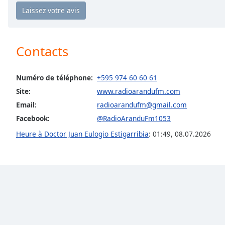
Chapters
Chapters
Descriptions
Contacts
descriptions
off
,
Numéro de téléphone:
+595 974 60 60 61
selected
Site:
www.radioarandufm.com
Subtitles
Email:
radioarandufm@gmail.com
Facebook:
@RadioAranduFm1053
subtitles
settings
,
Heure à Doctor Juan Eulogio Estigarribia
:
01:49
,
08.07.2026
opens
subtitles
settings
dialog
subtitles
off
,
selected