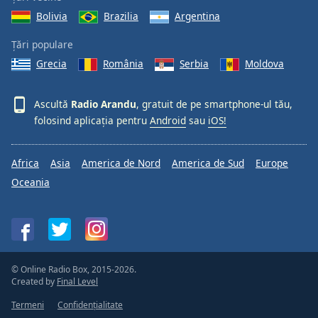
Bolivia
Brazilia
Argentina
Țări populare
Grecia
România
Serbia
Moldova
Ascultă
Radio Arandu
, gratuit de pe smartphone-ul tău,
folosind aplicația pentru
Android
sau
iOS!
Africa
Asia
America de Nord
America de Sud
Europe
Oceania
© Online Radio Box, 2015-2026.
Created by
Final Level
Termeni
Confidențialitate