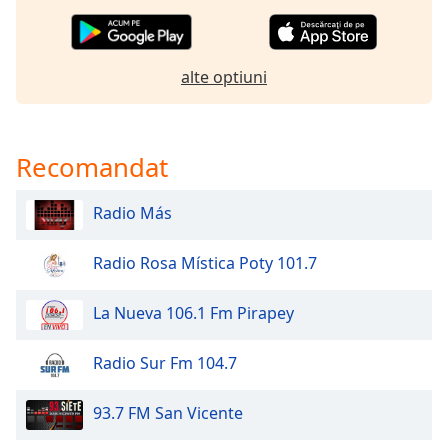
of
dialog
window.
Escape
alte optiuni
will
cancel
and
Recomandat
close
the
window.
Radio Más
Text
Radio Rosa Mística Poty 101.7
Color
La Nueva 106.1 Fm Pirapey
Opacity
Radio Sur Fm 104.7
Text
Background
93.7 FM San Vicente
Color