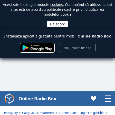
Acest site folosește module
cookies
. Continuând să utilizezi acest
site, ești de acord cu politicile noastre privind utilizarea
modulelor cookie.
Instalează aplicația gratuită pentru mobil
Online Radio Box
Nu, mulțumesc
Online Radio Box
Video
Player
is
Paraguay
Caaguazú Department
Doctor Juan Eulogio Estigarribia