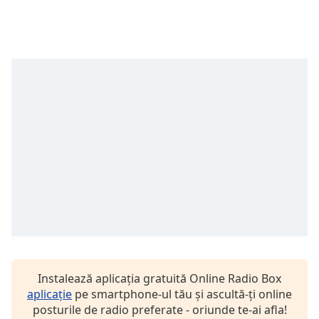
opens
subtitles
settings
dialog
subtitles
off
,
selected
Audio
Track
Picture-
in-
Picture
Fullscreen
This
is
a
modal
window.
Instalează aplicația gratuită Online Radio Box
aplicație
pe smartphone-ul tău și ascultă-ți online
Beginning
posturile de radio preferate - oriunde te-ai afla!