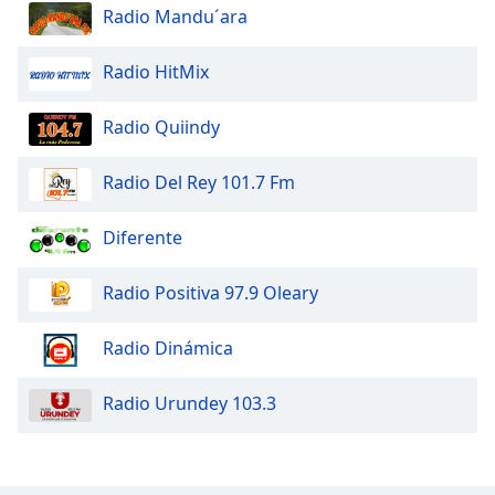
Radio Mandu´ara
Opacity
Radio HitMix
Caption
Radio Quiindy
Area
Background
Radio Del Rey 101.7 Fm
Color
Diferente
Opacity
Radio Positiva 97.9 Oleary
Font
Size
Radio Dinámica
Text
Radio Urundey 103.3
Edge
Style