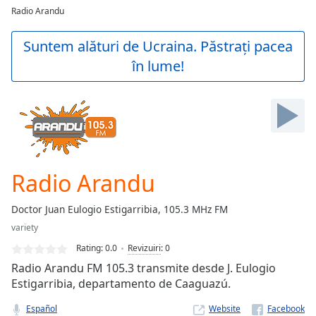
loading.
Radio Arandu
Play
Video
Suntem alături de Ucraina. Păstrați pacea
Play
în lume!
Skip
Backward
Skip
Forward
Mute
Current
Time
0:00
/
Radio Arandu
Duration
-:-
Loaded
:
Doctor Juan Eulogio Estigarribia, 105.3 MHz FM
0.00%
Stream
variety
Type
LIVE
Rating:
0.0
Revizuiri
:
0
Seek to
Radio Arandu FM 105.3 transmite desde J. Eulogio
live,
Estigarribia, departamento de Caaguazú.
currently
behind
live
LIVE
Español
Website