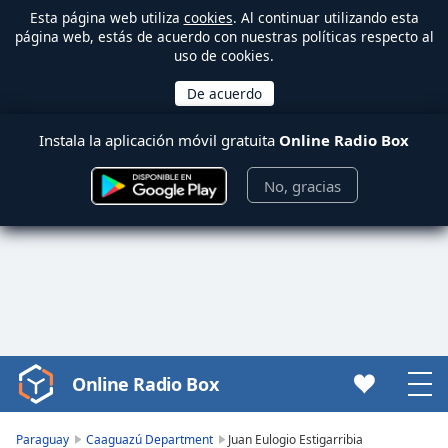
Esta página web utiliza
cookies
. Al continuar utilizando esta
página web, estás de acuerdo con nuestras políticas respecto al
uso de cookies.
Instala la aplicación móvil gratuita
Online Radio Box
No, gracias
Online Radio Box
Video
Player
is
Paraguay
Caaguazú Department
Juan Eulogio Estigarribia