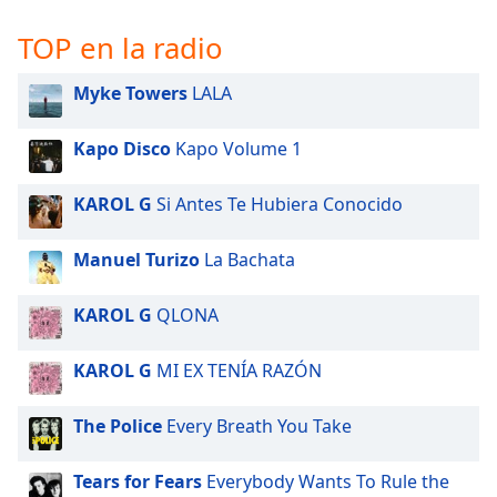
of
dialog
TOP en la radio
window.
Escape
Myke Towers
LALA
will
cancel
Kapo Disco
Kapo Volume 1
and
close
the
KAROL G
Si Antes Te Hubiera Conocido
window.
Manuel Turizo
La Bachata
Text
Color
KAROL G
QLONA
Opacity
KAROL G
MI EX TENÍA RAZÓN
The Police
Every Breath You Take
Text
Background
Color
Tears for Fears
Everybody Wants To Rule the