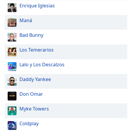
Font
Enrique Iglesias
Family
Maná
Reset
Bad Bunny
Done
Close
Modal
Los Temerarios
Dialog
End
of
Lalo y Los Descalzos
dialog
window.
Daddy Yankee
Don Omar
Myke Towers
Coldplay