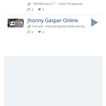
Remaining
" Melodia para Ti " - Arpas Paraguayas
Time
-
0
0
-:-
Jhonny Gaspar Online
1x
Cascada - arpa paraguaya (polka paraguaya)
Playback
Rate
0
4
Chapters
Chapters
Descriptions
descriptions
off
,
selected
Subtitles
subtitles
settings
,