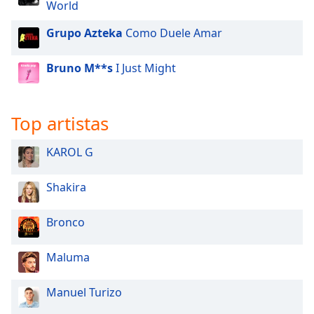
World
Opacity
Grupo Azteka
Como Duele Amar
Bruno M**s
I Just Might
Caption
Area
Background
Color
Top artistas
KAROL G
Opacity
Shakira
Font
Size
Bronco
Text
Maluma
Edge
Style
Manuel Turizo