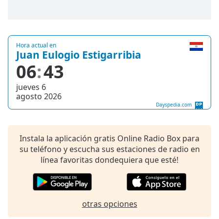
opens
subtitles
settings
dialog
subtitles
Hora actual en
Juan Eulogio Estigarribia
off
,
selected
06
43
Audio
jueves 6
Track
agosto 2026
Dayspedia.com
Picture-
in-
Picture
Fullscreen
Instala la aplicación gratis Online Radio Box para
This
su teléfono y escucha sus estaciones de radio en
is
línea favoritas dondequiera que esté!
a
modal
window.
otras opciones
Beginning