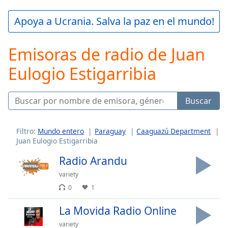
loading.
Play
Apoya a Ucrania. Salva la paz en el mundo!
Video
Play
Emisoras de radio de Juan
Skip
Backward
Eulogio Estigarribia
Skip
Forward
Mute
Current
Buscar
Time
0:00
/
Duration
-:-
Filtro:
Mundo entero
Paraguay
Caaguazú Department
Juan Eulogio Estigarribia
Loaded
:
0.00%
Radio Arandu
Stream
variety
Type
LIVE
0
1
Seek to
live,
currently
La Movida Radio Online
behind
live
LIVE
variety