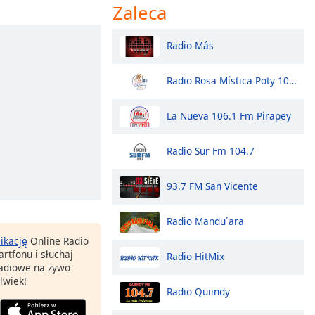
Zaleca
Radio Más
Radio Rosa Mística Poty 101.7
La Nueva 106.1 Fm Pirapey
Radio Sur Fm 104.7
93.7 FM San Vicente
Radio Mandu´ara
likację
Online Radio
rtfonu i słuchaj
Radio HitMix
 radiowe na żywo
lwiek!
Radio Quiindy