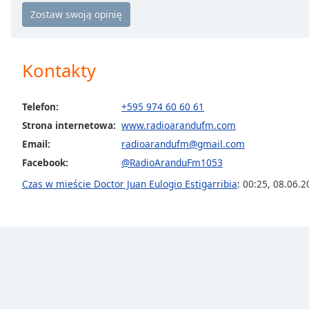
Chapters
Chapters
Descriptions
Kontakty
descriptions
off
,
Telefon:
+595 974 60 60 61
selected
Strona internetowa:
www.radioarandufm.com
Subtitles
Email:
radioarandufm@gmail.com
Facebook:
@RadioAranduFm1053
subtitles
settings
,
Czas w mieście Doctor Juan Eulogio Estigarribia
:
00:25
,
08.06.2
opens
subtitles
settings
dialog
subtitles
off
,
selected