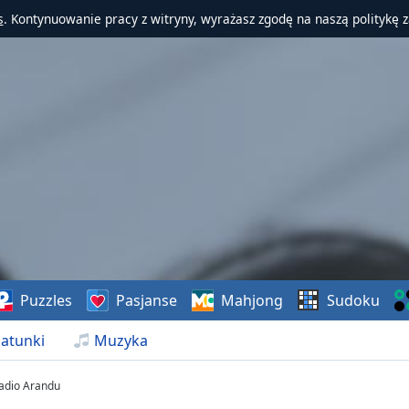
s
. Kontynuowanie pracy z witryny, wyrażasz zgodę na naszą politykę 
Puzzles
Pasjanse
Mahjong
Sudoku
atunki
Muzyka
adio Arandu