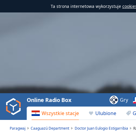
Ta strona internetowa wykorzystuje
cookie
Video
Player
is
loading.
Play
Video
Online Radio Box
Gry
Play
Skip
Wszystkie stacje
Ulubione
G
Backward
Skip
Forward
Paragwaj
Caaguazú Department
Doctor Juan Eulogio Estigarribia
R
Mute