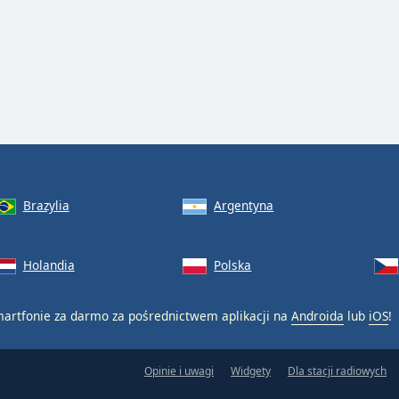
Brazylia
Argentyna
Holandia
Polska
artfonie za darmo za pośrednictwem aplikacji na
Androida
lub
iOS
!
Opinie i uwagi
Widgety
Dla stacji radiowych