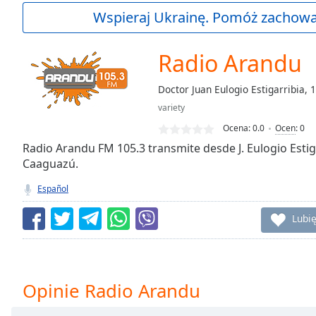
Current
Wspieraj Ukrainę. Pomóż zachować
Time
0:00
/
Duration
-:-
Radio Arandu
Loaded
:
0.00%
Doctor Juan Eulogio Estigarribia,
0:00
variety
Stream
Type
LIVE
Ocena:
0.0
Ocen
:
0
Seek to
Radio Arandu FM 105.3 transmite desde J. Eulogio Esti
live,
Caaguazú.
currently
behind
live
LIVE
Español
Remaining
Time
-
Lubię
-:-
1x
Playback
Opinie Radio Arandu
Rate