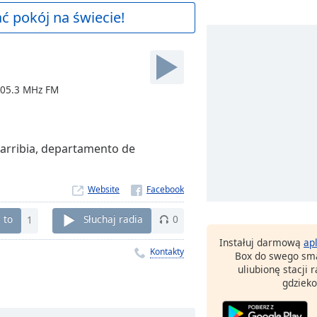
 pokój na świecie!
 105.3 MHz FM
garribia, departamento de
Website
 to
1
Słuchaj radia
0
Instałuj darmową
ap
Kontakty
Box do swego sma
uliubionę stacji
gdzieko