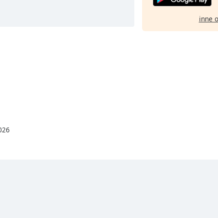
inne 
026