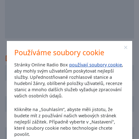
off
,
selected
Audio
Track
Picture-
in-
Picture
Používáme soubory cookie
Doporučeno
Fullscreen
This
Stránky Online Radio Box
používají soubory cookie
,
is
aby mohly svým uživatelům poskytovat nejlepší
Radio Horizonte Algarve
a
služby. Upřednostňované rozhlasové stanice a
modal
hudební žánry, oblíbené položky uživatelů, recenze
TSF
stanic a mnoho dalších služeb vyžaduje zpracování
window.
vašich osobních údajů.
Radio Renascença
Beginning
Klikněte na „Souhlasím“, abyste měli jistotu, že
of
budete mít z používání našich webových stránek
dialog
Radio Valdevez
nejlepší zážitek. Případně vyberte v „Nastavení“,
window.
které soubory cookie nebo technologie chcete
Escape
Radio Festival
povolit.
will