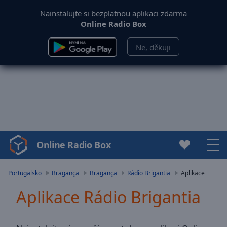
Nainstalujte si bezplatnou aplikaci zdarma
Online Radio Box
Ne, děkuji
Online Radio Box
Video
Player
is
Portugalsko
Bragança
Bragança
Rádio Brigantia
Aplikace
loading.
Aplikace Rádio Brigantia
Play
Video
Play
Skip