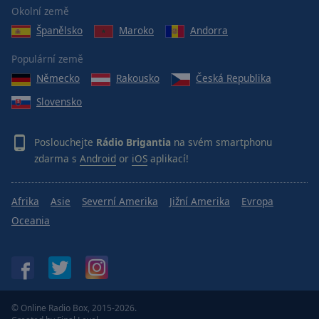
Reset
Okolní země
Done
Španělsko
Maroko
Andorra
Close
Modal
Dialog
Populární země
End
Německo
Rakousko
Česká Republika
of
dialog
Slovensko
window.
Poslouchejte
Rádio Brigantia
na svém smartphonu
zdarma s
Android
or
iOS
aplikací!
Afrika
Asie
Severní Amerika
Jižní Amerika
Evropa
Oceania
© Online Radio Box, 2015-2026.