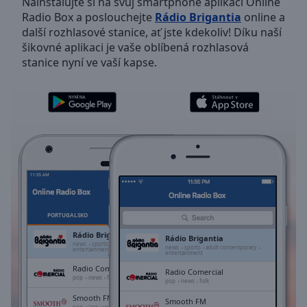
Nainstalujte si na svůj smartphone aplikaci Online
Backward
Radio Box a poslouchejte
Rádio Brigantia
online a
Skip
další rozhlasové stanice, ať jste kdekoliv! Díku naší
Forward
šikovné aplikaci je vaše oblíbená rozhlasová
Mute
stanice nyní ve vaší kapse.
Current
Time
0:00
/
Duration
-:-
Loaded
:
0.00%
Stream
Type
LIVE
Seek to
live,
currently
PORTUGALSKO
OBLÍBENÉ
behind
live
LIVE
Rádio Brigantia
Rádio Brigantia
Remaining
news
sports
adult contemporary
news
sports
adult contemporary
entertainment
entertainment
Time
-
Radio Comercial
-:-
Radio Comercial
pop
news
folk
pop
news
folk
Smooth FM
1x
Smooth FM
pop
jazz
vocal
soft jazz