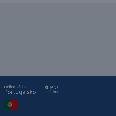
Caption
Area
Background
Color
Opacity
Font
Size
Text
Edge
Style
Online Rádio
Jazyk:
Portugalsko
Čeština
Font
Family