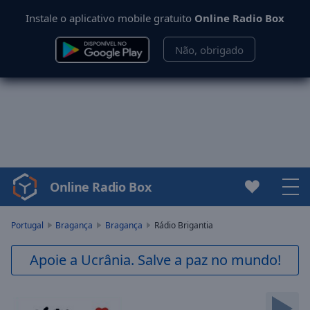
Instale o aplicativo mobile gratuito
Online Radio Box
Não, obrigado
Online Radio Box
Video
Player
is
Portugal
Bragança
Bragança
Rádio Brigantia
loading.
Play
Apoie a Ucrânia. Salve a paz no mundo!
Video
Play
Skip
Backward