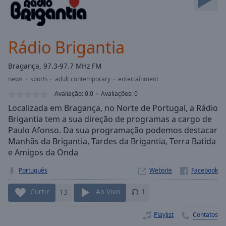
Skip
Forward
Mute
Current
Rádio Brigantia
Time
0:00
/
Bragança, 97.3-97.7 MHz FM
Duration
-:-
news
sports
adult contemporary
entertainment
Loaded
:
0.00%
Avaliação:
0.0
Avaliações
:
0
Stream
Localizada em Bragança, no Norte de Portugal, a Rádio
Type
LIVE
Brigantia tem a sua direção de programas a cargo de
Paulo Afonso. Da sua programação podemos destacar
Seek to
live,
Manhãs da Brigantia, Tardes da Brigantia, Terra Batida
currently
e Amigos da Onda
behind
live
LIVE
Remaining
Português
Website
Time
-
-:-
Curtir
13
Ao Vivo
1
1x
Playlist
Contatos