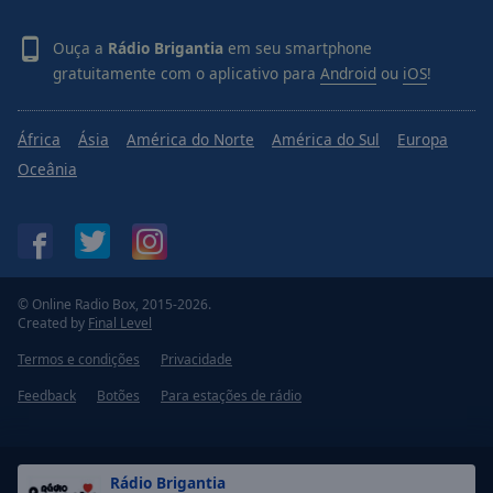
Ouça a
Rádio Brigantia
em seu smartphone
gratuitamente com o aplicativo para
Android
ou
iOS
!
África
Ásia
América do Norte
América do Sul
Europa
Oceânia
© Online Radio Box, 2015-2026.
Created by
Final Level
Termos e condições
Privacidade
Feedback
Botões
Para estações de rádio
Rádio Brigantia