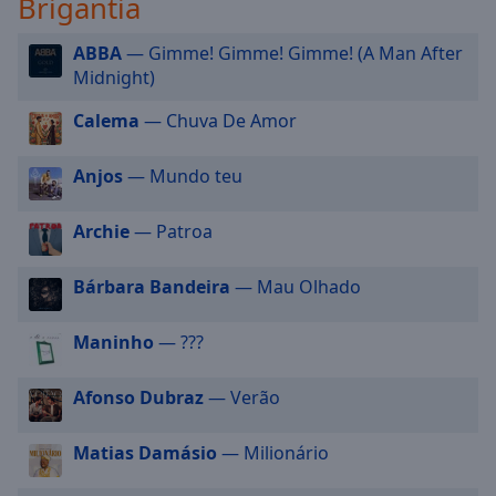
Brigantia
selected
ABBA
— Gimme! Gimme! Gimme! (A Man After
Audio
Midnight)
Track
Calema
— Chuva De Amor
Picture-
in-
Picture
Anjos
— Mundo teu
Fullscreen
This
is
Archie
— Patroa
a
modal
Bárbara Bandeira
— Mau Olhado
window.
Maninho
— ???
Beginning
of
Afonso Dubraz
— Verão
dialog
window.
Escape
Matias Damásio
— Milionário
will