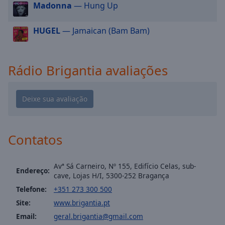
cancel
Madonna
— Hung Up
and
close
HUGEL
— Jamaican (Bam Bam)
the
window.
Rádio Brigantia avaliações
Text
Color
Opacity
Contatos
Text
Background
Color
Avª Sá Carneiro, Nº 155, Edifício Celas, sub-
Endereço:
cave, Lojas H/I, 5300-252 Bragança
Telefone:
+351 273 300 500
Opacity
Site:
www.brigantia.pt
Email:
geral.brigantia@gmail.com
Caption