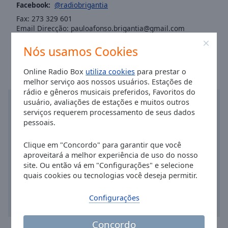
Area
Facebook:
@radiobrigantia
Background
Fax: 273 329 601
Color
Email Direcção: pauloafonso.brigantia@gmail.com
Hora em Bragança
:
12:42
,
08.10.2026
Nós usamos Cookies
Opacity
Online Radio Box
utiliza cookies
para prestar o
melhor serviço aos nossos usuários. Estações de
Font
rádio e gêneros musicais preferidos, Favoritos do
Size
usuário, avaliações de estações e muitos outros
serviços requerem processamento de seus dados
pessoais.
Text
Edge
Clique em "Concordo" para garantir que você
Style
aproveitará a melhor experiência de uso do nosso
site. Ou então vá em "Configurações" e selecione
quais cookies ou tecnologias você deseja permitir.
Font
Family
Configurações
Reset
Concordo