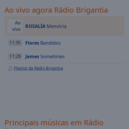
Playback
Rate
Ao vivo agora Rádio Brigantia
Chapters
Ao
ROSALÍA
Memória
Chapters
vivo
Descriptions
11:35
Flores
Bandidos
descriptions
off
,
11:28
James
Sometimes
selected
Playlist da Rádio Brigantia
Subtitles
subtitles
settings
,
opens
subtitles
settings
dialog
Principais músicas em Rádio
subtitles
off
,