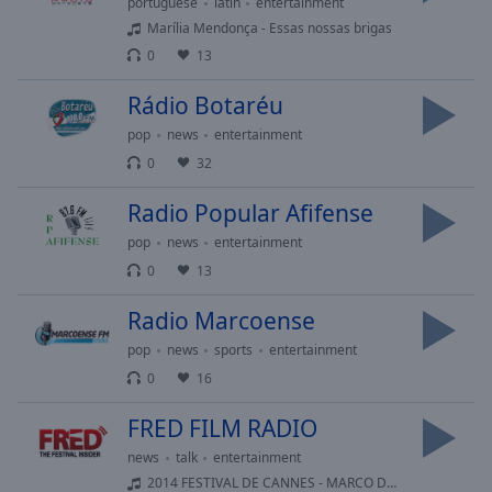
cancel
portuguese
latin
entertainment
and
Marília Mendonça - Essas nossas brigas
close
0
13
the
window.
Rádio Botaréu
pop
news
entertainment
Text
0
32
Color
Radio Popular Afifense
Opacity
pop
news
entertainment
0
13
Text
Radio Marcoense
Background
Color
pop
news
sports
entertainment
0
16
Opacity
FRED FILM RADIO
news
talk
entertainment
Caption
2014 FESTIVAL DE CANNES - MARCO DUTRA E CAETANO GOTARDO - TODOS OS MORTOS