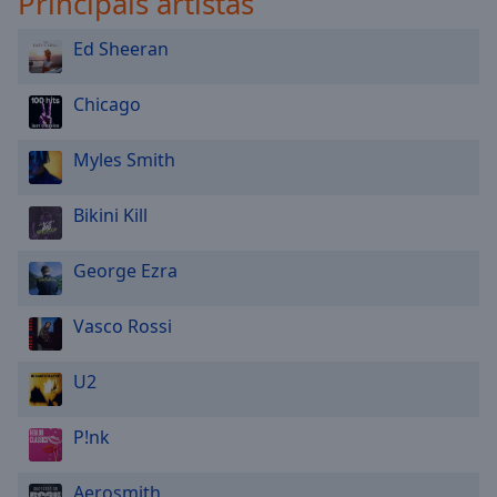
Principais artistas
Ed Sheeran
Chicago
Myles Smith
Bikini Kill
George Ezra
Vasco Rossi
U2
P!nk
Aerosmith