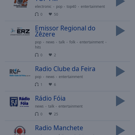
selected
electronic
pop
top40
entertainment
0
50
Audio
Track
Emissor Regional do
Zêzere
Picture-
in-
pop
news
talk
folk
entertainment
Picture
hits
Fullscreen
0
2
This
is
Radio Clube da Feira
a
modal
pop
news
entertainment
window.
1
6
Beginning
Rádio Fóia
of
news
talk
entertainment
dialog
0
25
window.
Escape
Radio Manchete
will