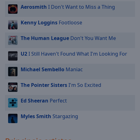
Aerosmith
I Don't Want to Miss a Thing
Kenny Loggins
Footloose
The Human League
Don't You Want Me
U2
I Still Haven't Found What I'm Looking For
Michael Sembello
Maniac
The Pointer Sisters
I'm So Excited
Ed Sheeran
Perfect
Myles Smith
Stargazing