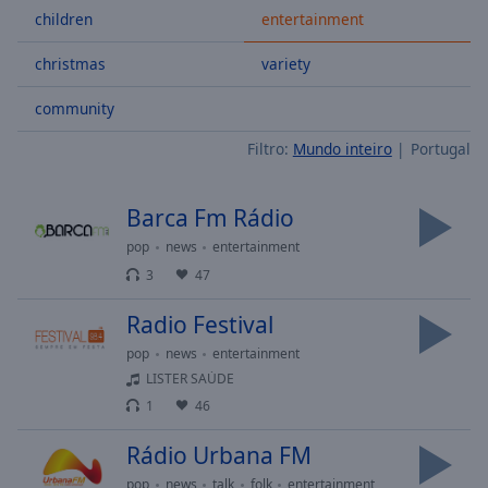
children
entertainment
Skip
Forward
Mute
christmas
variety
Current
Time
0:00
community
/
Filtro:
Mundo inteiro
Portugal
Duration
-:-
Loaded
:
0.00%
Barca Fm Rádio
Stream
pop
news
entertainment
Type
LIVE
3
47
Seek to
live,
currently
Radio Festival
behind
live
LIVE
pop
news
entertainment
Remaining
LISTER SAÚDE
Time
-
1
46
-:-
Rádio Urbana FM
1x
pop
news
talk
folk
entertainment