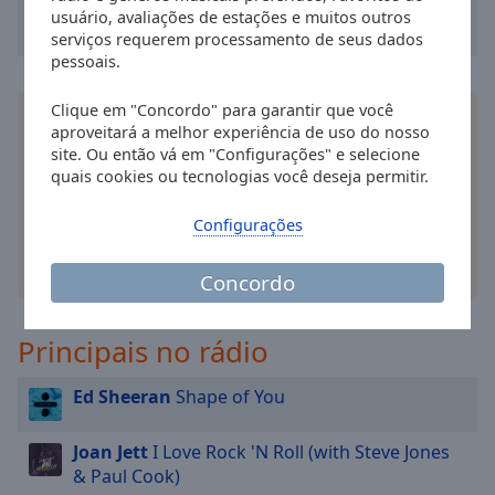
usuário, avaliações de estações e muitos outros
serviços requerem processamento de seus dados
pessoais.
Clique em "Concordo" para garantir que você
Instale o aplicativo Online Radio Box gratuito para
aproveitará a melhor experiência de uso do nosso
o seu smartphone e ouça as suas estações de
site. Ou então vá em "Configurações" e selecione
rádio favoritas online - onde quer que você esteja!
quais cookies ou tecnologias você deseja permitir.
Configurações
outras opções
Concordo
Principais no rádio
Ed Sheeran
Shape of You
Joan Jett
I Love Rock 'N Roll (with Steve Jones
& Paul Cook)