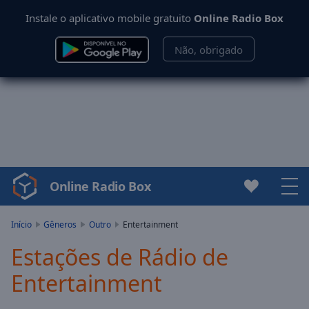
Instale o aplicativo mobile gratuito
Online Radio Box
Não, obrigado
Online Radio Box
Video
Player
is
Início
Gêneros
Outro
Entertainment
loading.
Estações de Rádio de
Play
Video
Entertainment
Play
Skip
Backward