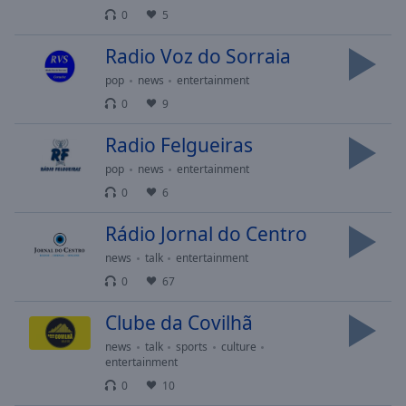
Area
0
5
Background
Color
Radio Voz do Sorraia
pop
news
entertainment
Opacity
0
9
Radio Felgueiras
Font
pop
news
entertainment
Size
0
6
Text
Rádio Jornal do Centro
Edge
news
talk
entertainment
Style
0
67
Font
Clube da Covilhã
Family
news
talk
sports
culture
entertainment
0
10
Reset