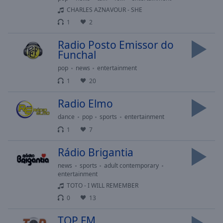
Playback
Rate
CHARLES AZNAVOUR - SHE
1
2
Chapters
Radio Posto Emissor do
Chapters
Funchal
Descriptions
pop
news
entertainment
1
20
descriptions
off
,
Radio Elmo
selected
dance
pop
sports
entertainment
Subtitles
1
7
subtitles
Rádio Brigantia
settings
,
opens
news
sports
adult contemporary
entertainment
subtitles
TOTO - I WILL REMEMBER
settings
dialog
0
13
subtitles
TOP FM
off
,