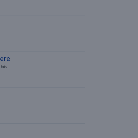
zere
hits