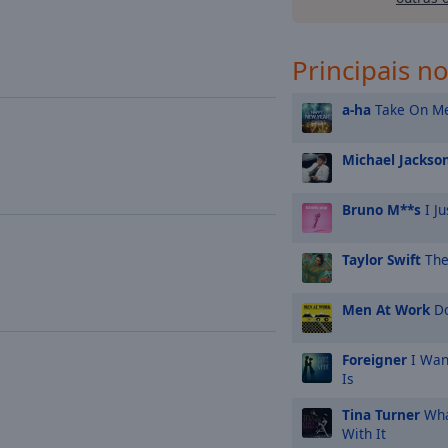
Principais no
a-ha
Take On M
Michael Jackso
Bruno M**s
I Ju
Taylor Swift
The
Men At Work
Do
Foreigner
I Wan
Is
Tina Turner
Wha
With It