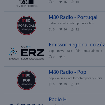
1
16
10
Opacity
M80 Radio - Portugal
Font
Size
oldies
adult contemporary
hits
0
46
12
Text
Edge
Emissor Regional do Zê
Style
pop
news
talk
folk
entertainment
0
2
Font
Family
M80 Radio - Pop
pop
oldies
adult contemporary
hits
Reset
0
39
12
Done
Close
Modal
Radio H
Dialog
End