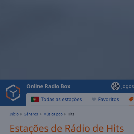
Video
Player
is
loading.
Play
Video
Online Radio Box
Jogo
Play
Skip
Todas as estações
Favoritos
Backward
Skip
Forward
Início
Gêneros
Música pop
Hits
Mute
Current
Estações de Rádio de Hits
Time
0:00