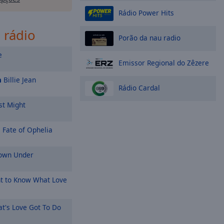
Rádio Power Hits
 rádio
Porão da nau radio
e
Emissor Regional do Zêzere
n
Billie Jean
Rádio Cardal
st Might
 Fate of Ophelia
wn Under
t to Know What Love
t's Love Got To Do