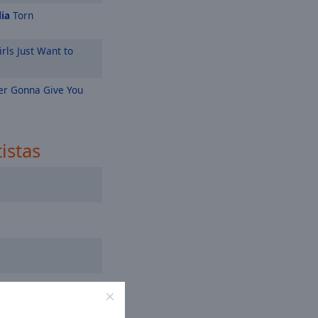
ia
Torn
rls Just Want to
r Gonna Give You
tistas
n