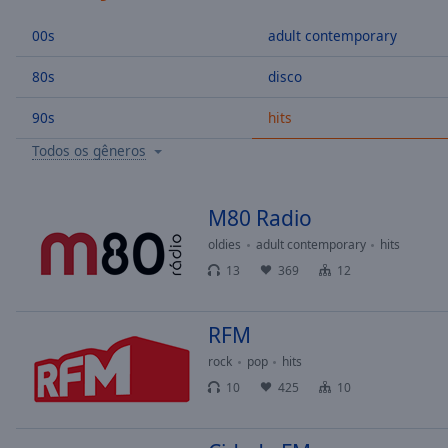
/
Duration
-:-
00s
adult contemporary
Loaded
:
0.00%
80s
disco
0:00
90s
hits
Stream
Type
LIVE
Todos os gêneros
Seek to
live,
currently
behind
M80 Radio
live
LIVE
Remaining
oldies
adult contemporary
hits
Time
-
13
369
12
-:-
RFM
1x
Playback
rock
pop
hits
Rate
10
425
10
Chapters