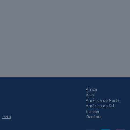
África
Ásia
América do Norte
América do Sul
Europa
Peru
Oceânia