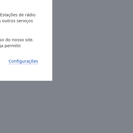
 Estações de rádio
s outros serviços
so do nosso site.
a permitir.
Configurações