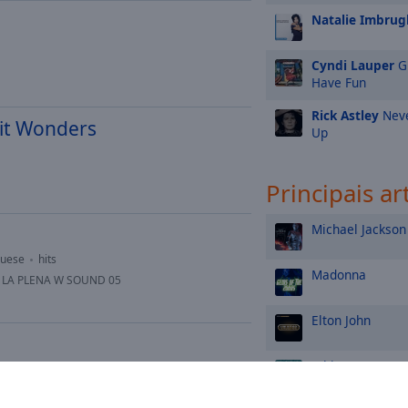
Natalie Imbrugl
Cyndi Lauper
Gi
Have Fun
Rick Astley
Neve
Hit Wonders
Up
Principais ar
Michael Jackson
guese
hits
Madonna
 LA PLENA W SOUND 05
Elton John
Whitney Housto