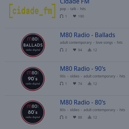
Cidade FM
Chapters
pop
talk
hits
Descriptions
1
190
descriptions
off
,
M80 Radio - Ballads
selected
adult contemporary
love songs
hits
Subtitles
2
94
12
subtitles
settings
,
M80 Radio - 90's
opens
subtitles
90s
oldies
adult contemporary
hits
settings
1
74
12
dialog
subtitles
M80 Radio - 80's
off
,
selected
80s
oldies
adult contemporary
hits
0
88
12
Audio
Track