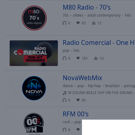
M80 Radio - 70's
Picture-
in-
70s
oldies
adult contemporary
hits
Picture
Fullscreen
0
65
12
This
is
Radio Comercial - One 
a
modal
pop
hits
window.
0
181
10
Beginning
of
NovaWebMix
dialog
dance
pop
hip-hop
brazilian
portu
window.
W SOUND BEELE OVY ON THE DRUMS -
Escape
0
65
will
cancel
RFM 00's
and
close
rock
pop
00s
hits
the
0
16
10