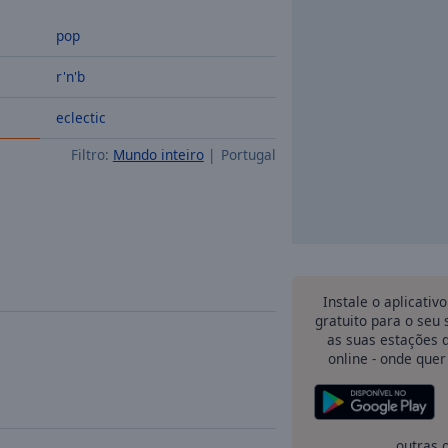
pop
r'n'b
eclectic
Filtro:
Mundo inteiro
Portugal
Instale o aplicativ
gratuito para o seu
as suas estações d
online - onde quer
outras 