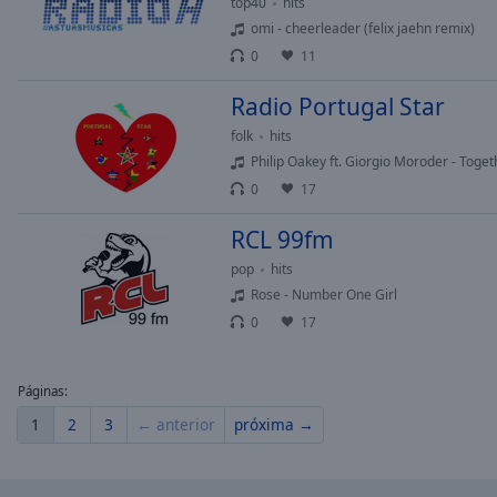
top40
hits
of
omi - cheerleader (felix jaehn remix)
dialog
0
11
window.
Radio Portugal Star
folk
hits
Philip Oakey ft. Giorgio Moroder - Toget
0
17
RCL 99fm
pop
hits
Rose - Number One Girl
0
17
Páginas:
1
2
3
← anterior
próxima →