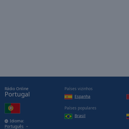
Rádio Online
Países vizinhos
Portugal
Espanha
Países populares
Brasil
Idioma:
Português