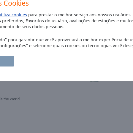
 Cookies
Bruno M**s
utiliza cookies
para prestar o melhor serviço aos nossos usuários.
Aretha Franklin
 preferidos, Favoritos do usuário, avaliações de estações e muito
mento de seus dados pessoais.
Ed Sheeran
o" para garantir que você aproveitará a melhor experiência de u
nfigurações" e selecione quais cookies ou tecnologias você desej
Taylor Swift
Maroon 5
uma Mulher
George Michael
le the World