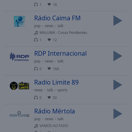
cancel
1
18
and
close
Rádio Caima FM
the
pop
news
talk
window.
MALUMA - Cosas Pendientes
Text
1
12
Color
RDP Internacional
pop
news
talk
Opacity
0
168
Text
Radio Limite 89
Background
news
talk
sports
Color
0
50
Rádio Mértola
Opacity
pop
news
talk
VAMOS AO FADO
Caption