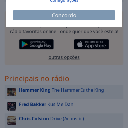
Configurações
Concordo
Instale o aplicativo Online Radio Box gratuito para
o seu smartphone e ouça as suas estações de
rádio favoritas online - onde quer que você esteja!
outras opções
Principais no rádio
Hammer King
The Hammer Is the King
Fred Bakker
Kus Me Dan
Chris Colston
Drive (Acoustic)