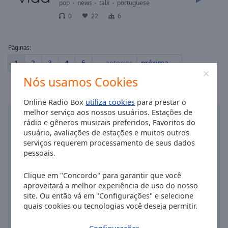
pop
news
talk
portuguese
Done
0
22
6
Close
Modal
Dialog
End
Páginas:
of
1
2
3
4
5
← anterior
próxima →
dialog
window.
Nós usamos Cookies
Online Radio Box
utiliza cookies
para prestar o
melhor serviço aos nossos usuários. Estações de
rádio e gêneros musicais preferidos, Favoritos do
usuário, avaliações de estações e muitos outros
serviços requerem processamento de seus dados
pessoais.
Clique em "Concordo" para garantir que você
aproveitará a melhor experiência de uso do nosso
site. Ou então vá em "Configurações" e selecione
quais cookies ou tecnologias você deseja permitir.