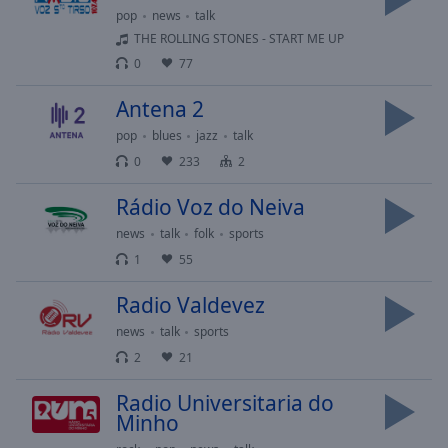
Playback
pop
news
talk
Rate
THE ROLLING STONES - START ME UP
Chapters
0
77
Chapters
Antena 2
Descriptions
pop
blues
jazz
talk
0
233
2
descriptions
off
,
Rádio Voz do Neiva
selected
news
talk
folk
sports
Subtitles
1
55
subtitles
Radio Valdevez
settings
,
opens
news
talk
sports
subtitles
2
21
settings
dialog
Radio Universitaria do
Minho
subtitles
off
,