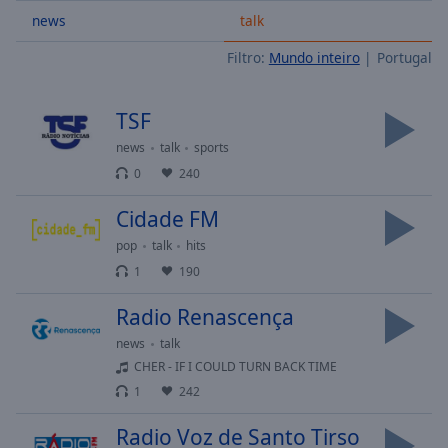
Skip
news
talk
Forward
Filtro:
Mundo inteiro
Portugal
Mute
Current
Time
0:00
TSF
/
Duration
-:-
news
talk
sports
Loaded
:
0
240
0.00%
Stream
Cidade FM
Type
LIVE
pop
talk
hits
Seek to
live,
1
190
currently
behind
Radio Renascença
live
LIVE
Remaining
news
talk
Time
-
CHER - IF I COULD TURN BACK TIME
-:-
1
242
1x
Radio Voz de Santo Tirso