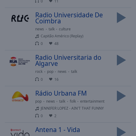
0
11
Area
Background
Radio Universidade De
Color
Coimbra
news
talk
culture
Opacity
Capitão Américo (Replay)
0
48
Font
Radio Universitaria do
Size
Algarve
rock
pop
news
talk
Text
0
16
Edge
Style
Rádio Urbana FM
pop
news
talk
folk
entertainment
Font
JENNIFER LOPEZ - AIN'T THAT FUNNY
Family
0
2
Antena 1 - Vida
Reset