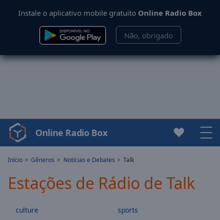
Instale o aplicativo mobile gratuito
Online Radio Box
Não, obrigado
Online Radio Box
Video
Player
is
Início
Gêneros
Notícias e Debates
Talk
loading.
Estações de Rádio de Talk
Play
Video
Play
culture
sports
Skip
Backward