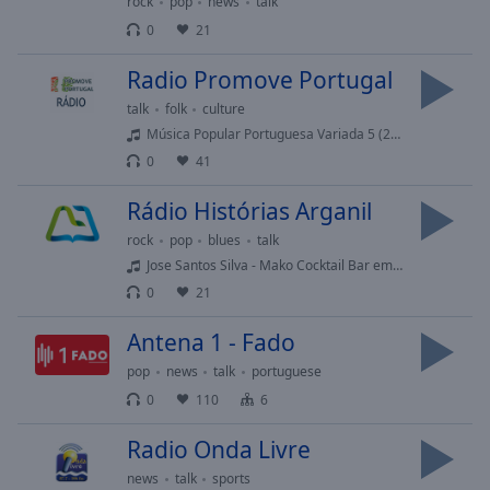
rock
pop
news
talk
selected
0
21
Audio
Radio Promove Portugal
Track
talk
folk
culture
Picture-
Música Popular Portuguesa Variada 5 (2020) - Música Popular Portuguesa 5
in-
Picture
0
41
Fullscreen
This
Rádio Histórias Arganil
is
rock
pop
blues
talk
a
Jose Santos Silva - Mako Cocktail Bar em Arganil
modal
0
21
window.
Antena 1 - Fado
Beginning
of
pop
news
talk
portuguese
dialog
0
110
6
window.
Escape
Radio Onda Livre
will
news
talk
sports