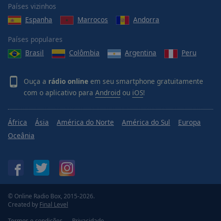
Países vizinhos
Espanha
Marrocos
Andorra
Países populares
Brasil
Colômbia
Argentina
Peru
Ouça a
rádio online
em seu smartphone gratuitamente
com o aplicativo para
Android
ou
iOS
!
África
Ásia
América do Norte
América do Sul
Europa
Oceânia
© Online Radio Box, 2015-2026.
Created by
Final Level
Termos e condições
Privacidade