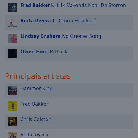
Fred Bakker
Kijk Ik S'avonds Naar De Sterren
Anita Rivera
Tu Gloria Está Aquí
Lindsey Graham
No Greater Song
Owen Hart
44 Black
Principais artistas
Hammer King
Fred Bakker
Chris Colston
Anita Rivera