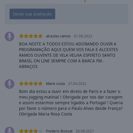
Playback
Rate
Chapters
Chapters
alcestes ramos
01.08.2022
Descriptions
BOA NOITE A TODOS ESTOU ADORANDO OUVIR A
PROGRAMAÇÃO AQUI QUEM VOS FALA E ALCESTES
descriptions
RAMOS OUVINTE DE VILA VELHA ESPIRITO SANTO
off
,
BRASIL ON LINE SEMPRE COM A BARCA FM .
selected
ABRAÇOS
Subtitles
Marie costa
27.04.2022
subtitles
Bom dia estou a ouvir em direto de Paris e a fazer o
settings
,
meu jogging matinal ! Obrigada por nos dar coragem
opens
e assim estarmos sempre ligados a Portugal ! Queria
subtitles
por favor o número para o Paulo Alves desde França?
settings
Obrigada Maria Rosa Costa
dialog
subtitles
off
,
Frederic Boissat
26.08.2021