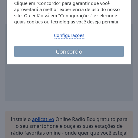
Done
Clique em "Concordo" para garantir que você
aproveitará a melhor experiência de uso do nosso
Close
Modal
site. Ou então vá em "Configurações" e selecione
Dialog
quais cookies ou tecnologias você deseja permitir.
End
of
Configurações
dialog
window.
Concordo
Instale o
aplicativo
Online Radio Box gratuito para
o seu smartphone e ouça as suas estações de
rádio favoritas online - onde quer que você esteja!