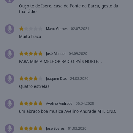
selected
Ouço-te de Isere, casa de Ponte da Barca, gosto da
tua rádio
Audio
Track
Mário Gomes
02.07.2021
Picture-
Muito fraca
in-
Picture
Fullscreen
José Manuel
04.09.2020
This
PARA MIM A MELHOR RADIO PAÍS NORTE...
is
a
modal
Joaquim Dias
24.08.2020
window.
Quatro estrelas
Beginning
of
Avelino Andrade
06.04.2020
dialog
um abraco boa musica Avelino Andrade MTL CND.
window.
Escape
will
Jose Soares
01.03.2020