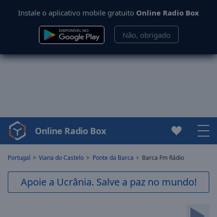
Instale o aplicativo mobile gratuito
Online Radio Box
Não, obrigado
Online Radio Box
Video
Player
is
Portugal
Viana do Castelo
Ponte da Barca
Barca Fm Rádio
loading.
Play
Apoie a Ucrânia. Salve a paz no mundo!
Video
Play
Skip
Backward