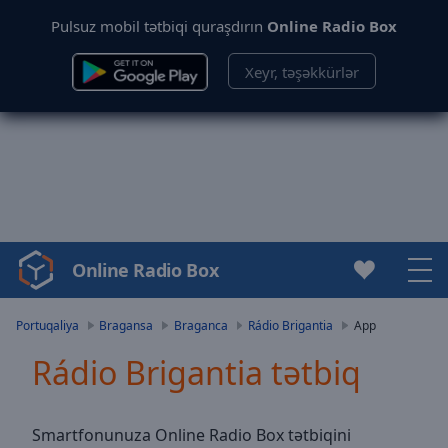
Pulsuz mobil tətbiqi quraşdırın
Online Radio Box
Xeyr, təşəkkürlər
Online Radio Box
Video
Player
is
Portuqaliya
Bragansa
Braganca
Rádio Brigantia
App
loading.
Rádio Brigantia tətbiq
Play
Video
Play
Skip
Smartfonunuza Online Radio Box tətbiqini
Backward