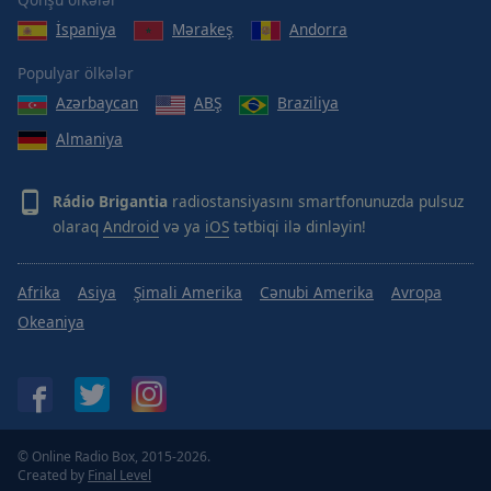
Done
İspaniya
Mərakeş
Andorra
Close
Modal
Dialog
Populyar ölkələr
End
Azərbaycan
ABŞ
Braziliya
of
dialog
Almaniya
window.
Rádio Brigantia
radiostansiyasını smartfonunuzda pulsuz
olaraq
Android
və ya
iOS
tətbiqi ilə dinləyin!
Afrika
Asiya
Şimali Amerika
Cənubi Amerika
Avropa
Okeaniya
© Online Radio Box, 2015-2026.
Created by
Final Level