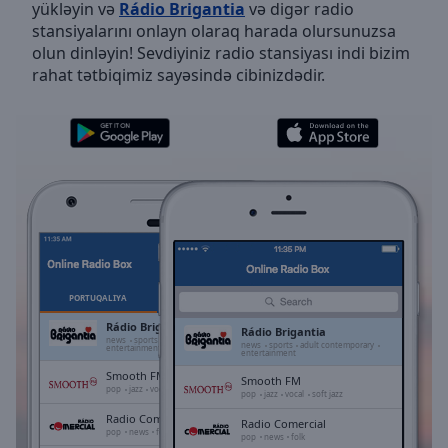
yükləyin və
Rádio Brigantia
və digər radio
Skip
stansiyalarını onlayn olaraq harada olursunuzsa
Forward
olun dinləyin! Sevdiyiniz radio stansiyası indi bizim
Mute
rahat tətbiqimiz sayəsində cibinizdədir.
Current
Time
0:00
/
Duration
-:-
Loaded
:
0.00%
Stream
Type
LIVE
Seek to
live,
currently
PORTUQALIYA
SEÇILMIŞLƏR
behind
live
LIVE
Rádio Brigantia
Rádio Brigantia
Remaining
news
sports
adult contemporary
news
sports
adult contemporary
entertainment
entertainment
Time
-
Smooth FM
-:-
Smooth FM
pop
jazz
vocal
soft jazz
pop
jazz
vocal
soft jazz
Radio Comercial
1x
Radio Comercial
pop
news
folk
pop
news
folk