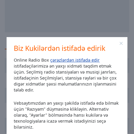
selected
Audio
Track
Picture-
in-
Picture
Biz Kukilərdən istifadə edirik
Tövsiyə olunan
Fullscreen
This
Online Radio Box
çərəzlərdən istifadə edir
is
Radio Posto Emissor do Funchal
istifadəçilərimizə ən yaxşı xidməti təqdim etmək
a
üçün. Seçilmiş radio stansiyaları və musiqi janrları,
modal
istifadəçinin Seçilmişləri, stansiya rəyləri və bir çox
TSF
window.
digər xidmətlər şəxsi məlumatlarınızın işlənməsini
tələb edir.
Radio Renascença
Beginning
of
Vebsaytımızdan ən yaxşı şəkildə istifadə edə bilmək
dialog
üçün "Razıyam" düyməsinə klikləyin. Alternativ
Radio Valdevez
olaraq, "Ayarlar" bölməsində hansı kukilərə və
window.
texnologiyalara icazə vermək istədiyinizi seçə
Escape
Radio Festival
bilərsiniz.
will