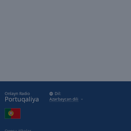
Area
Background
Color
Opacity
Font
Size
Text
Edge
Style
Onlayn Radio
Dil:
Portuqaliya
Azərbaycan dili
Font
Family
Reset
Qonşu ölkələr