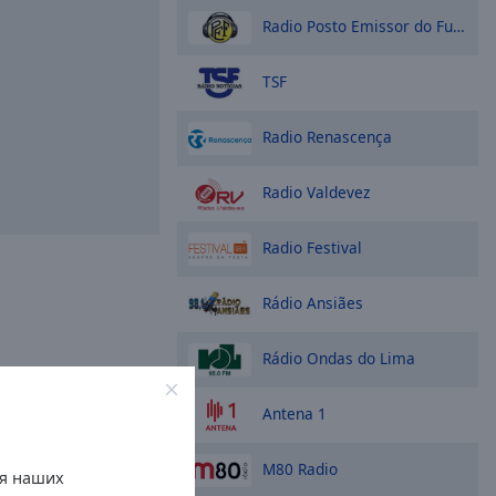
Radio Posto Emissor do Funchal
TSF
Radio Renascença
Radio Valdevez
Radio Festival
Rádio Ansiães
Rádio Ondas do Lima
Antena 1
M80 Radio
ля наших