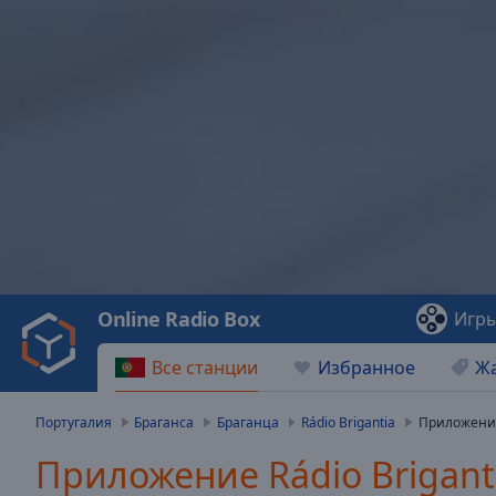
Video
Player
is
loading.
Play
Video
Online Radio Box
Игр
Play
Skip
Все станции
Избранное
Ж
Backward
Skip
Forward
Португалия
Браганса
Браганца
Rádio Brigantia
Приложени
Mute
Current
Приложение Rádio Brigant
Time
0:00