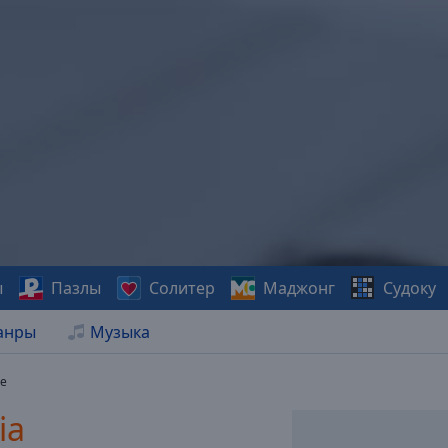
ы
Пазлы
Солитер
Маджонг
Судоку
анры
Музыка
е
ia