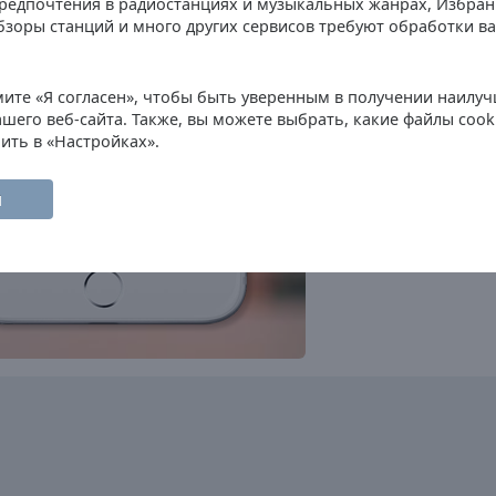
Предпочтения в радиостанциях и музыкальных жанрах, Избра
Radio Comercial
бзоры станций и много других сервисов требуют обработки 
pop
news
folk
M80 Radio
oldies
adult contemporary
hits
ите «Я согласен», чтобы быть уверенным в получении наилуч
Antena 1
шего веб-сайта. Также, вы можете выбрать, какие файлы cook
pop
news
ить в «Настройках».
Hard & Heavy Metal Hits
Radio
rock
heavy metal
hard rock
metal
power metal
melodic rock
н
TSF
news
talk
sports
Radio Orbital
dance
electronic
RFM
rock
pop
hits