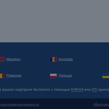
Марокко
Андорра
Румыния
Польша
а вашем смартфоне бесплатно с помощью
Android
или
iOS
прило
тика конфиденциальности
Обратная 