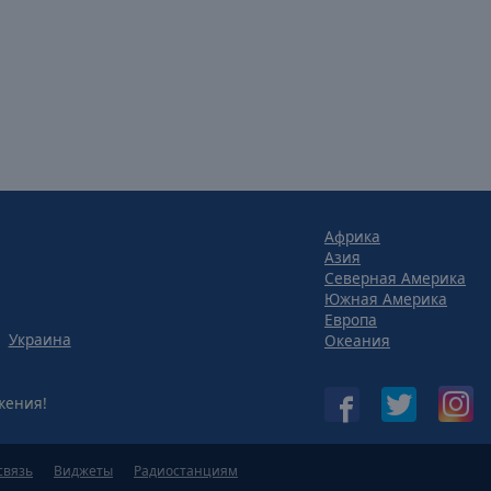
Африка
Азия
Северная Америка
Южная Америка
Европа
Украина
Океания
жения!
связь
Виджеты
Радиостанциям