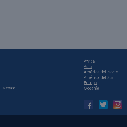
África
Asia
América del Norte
América del Sur
Europa
México
Oceanía