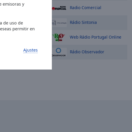
de emisoras y
Radio Comercial
Rádio Sintonia
ia de uso de
deseas permitir en
Web Rádio Portugal Online
Ajustes
Rádio Observador