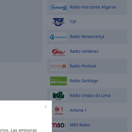
Radio Horizonte Algarve
TSF
Radio Renascença
Radio Valdevez
Radio Festival
Radio Santiago
Rádio Ondas do Lima
Antena 1
M80 Radio
rios. Las emisoras