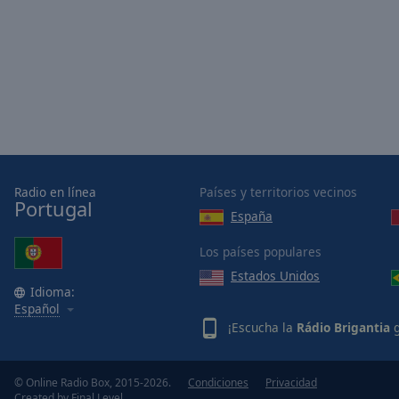
Picture-
in-
Picture
Fullscreen
This
is
a
modal
window.
Radio en línea
Países y territorios vecinos
Beginning
Portugal
España
of
dialog
Los países populares
window.
Estados Unidos
Escape
Idioma:
will
Español
cancel
¡Escucha la
Rádio Brigantia
g
and
close
the
© Online Radio Box, 2015-2026.
Condiciones
Privacidad
Created by
Final Level