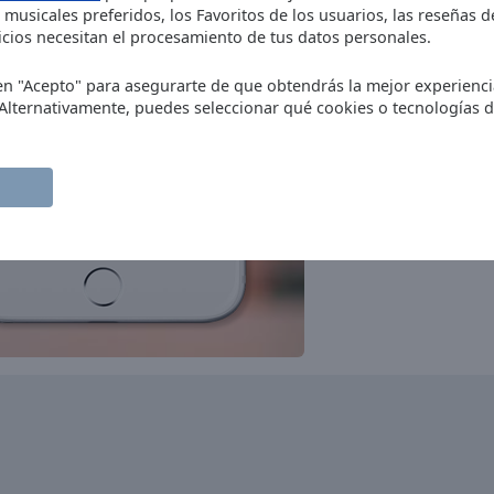
M80 Radio
 musicales preferidos, los Favoritos de los usuarios, las reseñas 
oldies
adult contemporary
hits
cios necesitan el procesamiento de tus datos personales.
Smooth FM
pop
jazz
vocal
soft jazz
c en "Acepto" para asegurarte de que obtendrás la mejor experienc
RFM
 Alternativamente, puedes seleccionar qué cookies o tecnologías 
rock
pop
hits
Radio XL FM
pop
romantic
Radio Orbital
dance
electronic
Hard & Heavy Metal Hits
Radio
rock
heavy metal
hard rock
metal
power metal
melodic rock
Antena 1
pop
news