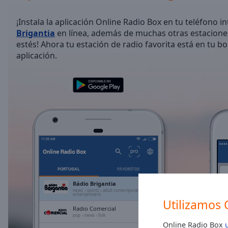
/
Duration
-:-
¡Instala la aplicación Online Radio Box en tu teléfono i
Loaded
:
Brigantia
en línea, además de muchas otras estacione
0.00%
estés! Ahora tu estación de radio favorita está en tu bol
0:00
aplicación.
Stream
Type
LIVE
Seek to
live,
currently
behind
live
LIVE
Remaining
Time
-
-:-
1x
PORTUGAL
FAVORITOS
Playback
Rádio Brigantia
Rate
news
sports
adult contemporary
entertainment
Utilizamos 
Radio Comercial
Chapters
pop
news
folk
Online Radio Box