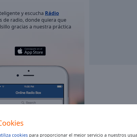
nteligente y escucha
Rádio
s de radio, donde quiera que
sillo gracias a nuestra práctica
Rádio Brigantia
news
sports
adult contemporary
entertainment
Cookies
Radio Comercial
pop
news
folk
utiliza cookies
para proporcionar el mejor servicio a nuestros usua