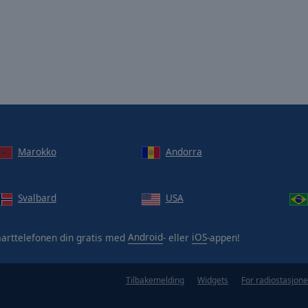
Marokko
Andorra
Svalbard
USA
arttelefonen din gratis med
Android
- eller
iOS
-appen!
Tilbakemelding
Widgets
For radiostasjone