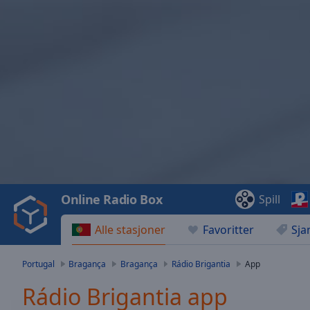
Video
Player
is
loading.
Play
Video
Online Radio Box
Spill
Play
Skip
Alle stasjoner
Favoritter
Sja
Backward
Skip
Forward
Portugal
Bragança
Bragança
Rádio Brigantia
App
Mute
Current
Rádio Brigantia app
Time
0:00