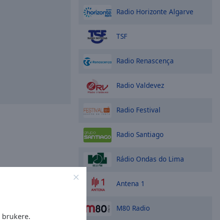
Radio Horizonte Algarve
TSF
Radio Renascença
Radio Valdevez
Radio Festival
Radio Santiago
Rádio Ondas do Lima
Antena 1
M80 Radio
e brukere.