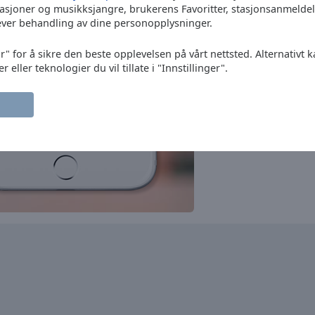
pop
news
folk
tasjoner og musikksjangre, brukerens Favoritter, stasjonsanmeld
M80 Radio
ever behandling av dine personopplysninger.
oldies
adult contemporary
hits
Hard & Heavy Metal Hits
r" for å sikre den beste opplevelsen på vårt nettsted. Alternativt 
Radio
eller teknologier du vil tillate i "Innstillinger".
rock
heavy metal
hard rock
metal
power metal
melodic rock
RFM
rock
pop
hits
Antena 1
pop
news
Radio XL FM
pop
romantic
TSF
news
talk
sports