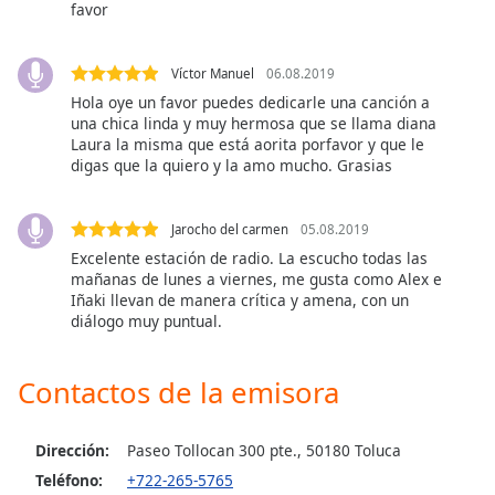
favor
Font
Family
Víctor Manuel
06.08.2019
Hola oye un favor puedes dedicarle una canción a
Reset
una chica linda y muy hermosa que se llama diana
Done
Laura la misma que está aorita porfavor y que le
Close
digas que la quiero y la amo mucho. Grasias
Modal
Dialog
End
Jarocho del carmen
05.08.2019
of
Excelente estación de radio. La escucho todas las
dialog
mañanas de lunes a viernes, me gusta como Alex e
window.
Iñaki llevan de manera crítica y amena, con un
diálogo muy puntual.
Contactos de la emisora
Dirección:
Paseo Tollocan 300 pte., 50180 Toluca
Teléfono:
+722-265-5765