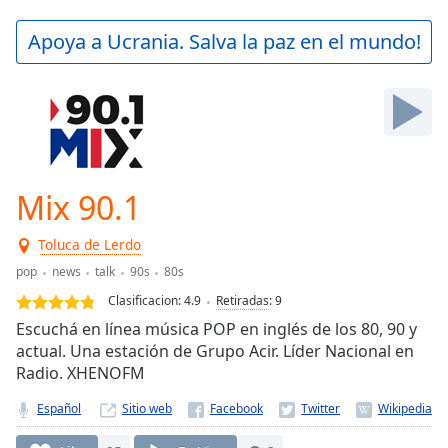
loading.
Play
Apoya a Ucrania. Salva la paz en el mundo!
Video
Play
Skip
Backward
Skip
Forward
Mute
Current
Mix 90.1
Time
0:00
/
Toluca de Lerdo
Duration
-:-
pop
news
talk
90s
80s
Loaded
:
0.00%
Clasificacion:
4.9
Retiradas
:
9
Stream
Escuchá en línea música POP en inglés de los 80, 90 y
Type
LIVE
actual. Una estación de Grupo Acir. Líder Nacional en
Seek to
Radio. XHENOFM
live,
currently
Español
Sitio web
behind
live
LIVE