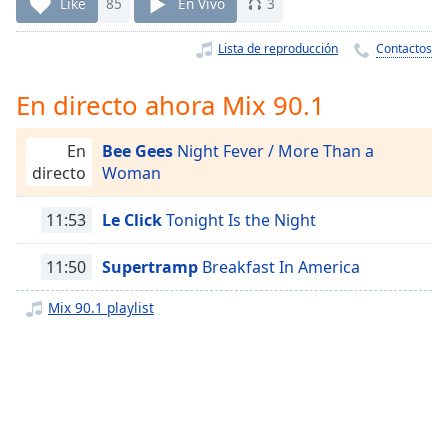
Remaining
Like
85
En Vivo
3
Time
-
-:-
Lista de reproducción
Contactos
1x
En directo ahora Mix 90.1
Playback
Rate
En
Bee Gees
Night Fever / More Than a
Chapters
directo
Woman
Chapters
11:53
Le Click
Tonight Is the Night
Descriptions
11:50
Supertramp
Breakfast In America
descriptions
off
,
Mix 90.1 playlist
selected
Subtitles
subtitles
settings
,