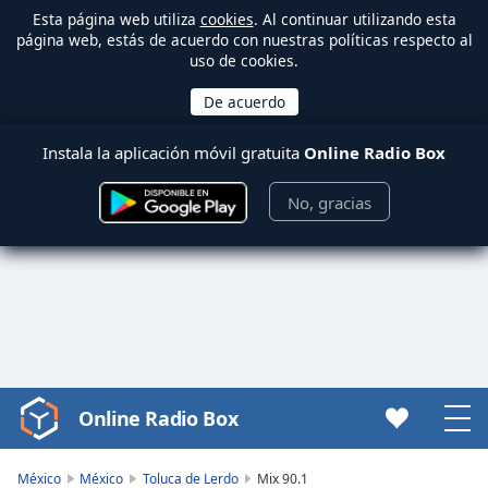
Esta página web utiliza
cookies
. Al continuar utilizando esta
página web, estás de acuerdo con nuestras políticas respecto al
uso de cookies.
Instala la aplicación móvil gratuita
Online Radio Box
No, gracias
Online Radio Box
Video
Player
is
México
México
Toluca de Lerdo
Mix 90.1