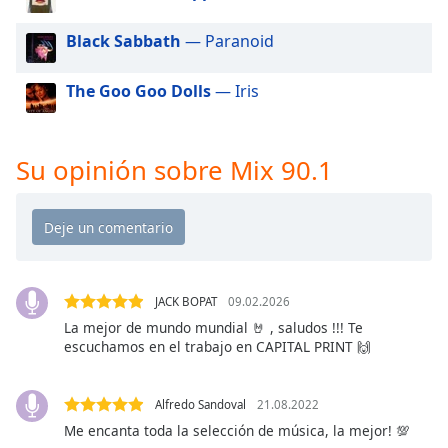
of
dialog
Black Sabbath
— Paranoid
window.
Escape
The Goo Goo Dolls
— Iris
will
cancel
and
close
Su opinión sobre Mix 90.1
the
window.
Text
Color
JACK BOPAT
09.02.2026
La mejor de mundo mundial 🤘 , saludos !!! Te
Opacity
escuchamos en el trabajo en CAPITAL PRINT 🙌
Text
Alfredo Sandoval
21.08.2022
Background
Me encanta toda la selección de música, la mejor! 💯
Color