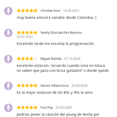
Opacity
christian fiore
14.08.2022
muy buena emisora saludos desde Colombia :)
Caption
Area
Yanely Elisa Sanchez Reynoso
22.07.2022
Background
Color
Excelente tarde me encanta la programación
Opacity
Miguel Bastida
27.10.2020
excelente estacion. recuerdo cuando vivia en toluca.
no saben que paso con brisa gonzalez? o donde quedo
Font
Size
Denise Villavicencio
29.04.2020
Es la mejor estacion de los 80s y 90s la amo
Text
Edge
Style
Fivzi Pop
25.03.2020
podrías poner la canción die young de Kesha por