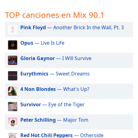
opens
subtitles
TOP canciones en Mix 90.1
settings
dialog
subtitles
Pink Floyd
— Another Brick In the Wall, Pt. 3
off
,
selected
Opus
— Live Is Life
Audio
Gloria Gaynor
— I Will Survive
Track
Picture-
Eurythmics
— Sweet Dreams
in-
Picture
Fullscreen
4 Non Blondes
— What's Up?
This
is
Survivor
— Eye of the Tiger
a
modal
window.
Peter Schilling
— Major Tom
Beginning
Red Hot Chili Peppers
— Otherside