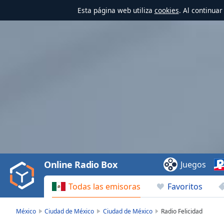
Esta página web utiliza
cookies
. Al continua
Video
Player
is
loading.
Play
Video
Online Radio Box
Juegos
Play
Skip
Todas las emisoras
Favoritos
Backward
Skip
Forward
México
Ciudad de México
Ciudad de México
Radio Felicidad
Mute