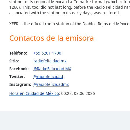
Color
station to its regional Mexican La Comadre format (which retur
1260). This, too, did not last long, before the Radio Felicidad
associated with the station in its early days, was restored.
Opacity
XEFR is the official radio station of the Diablos Rojos del Méxi
Font
Contactos de la emisora
Size
Teléfono:
+55 5201 1700
Text
Sitio:
radiofelicidad.mx
Edge
Facebook:
@RadioFelicidad.MX
Style
Twitter:
@radiofelicidad
Instagram:
@radiofelicidadmx
Font
Hora en Ciudad de México
:
00:22
,
08.06.2026
Family
Reset
Done
Close
Modal