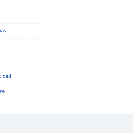
3
ias
cidad
re