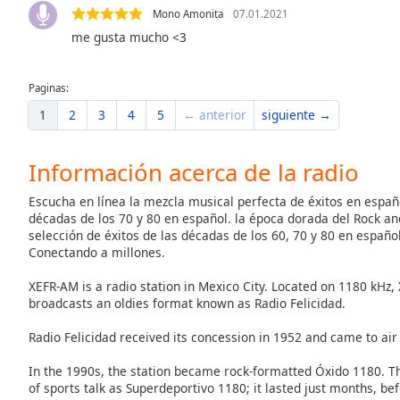
Mono Amonita
07.01.2021
the
me gusta mucho <3
window.
Text
Paginas:
Color
1
2
3
4
5
← anterior
siguiente →
Opacity
Información acerca de la radio
Escucha en línea la mezcla musical perfecta de éxitos en españo
Text
décadas de los 70 y 80 en español. la época dorada del Rock and
Background
selección de éxitos de las décadas de los 60, 70 y 80 en españo
Color
Conectando a millones.
XEFR-AM is a radio station in Mexico City. Located on 1180 kH
Opacity
broadcasts an oldies format known as Radio Felicidad.
Radio Felicidad received its concession in 1952 and came to air
Caption
Area
In the 1990s, the station became rock-formatted Óxido 1180. Th
Background
of sports talk as Superdeportivo 1180; it lasted just months, be