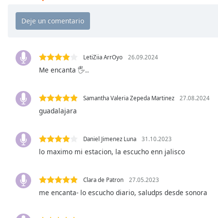
Chapters
Chapters
Descriptions
descriptions
LetiZiia ArrOyo
26.09.2024
off
,
Me encanta 🖐️..
selected
Samantha Valeria Zepeda Martinez
27.08.2024
Subtitles
guadalajara
subtitles
settings
,
opens
Daniel Jimenez Luna
31.10.2023
subtitles
lo maximo mi estacion, la escucho enn jalisco
settings
dialog
Clara de Patron
27.05.2023
subtitles
off
,
me encanta- lo escucho diario, saludps desde sonora
selected