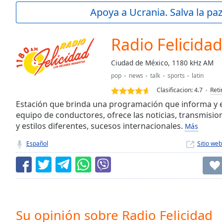
Current
Apoya a Ucrania. Salva la pa
Time
0:00
/
Duration
-:-
Radio Felicida
Loaded
:
0.00%
Ciudad de México, 1180 kHz AM
0:00
pop
news
talk
sports
latin
Stream
Type
LIVE
Clasificacion:
4.7
Reti
Seek to
Estación que brinda una programación que informa y en
live,
equipo de conductores, ofrece las noticias, transmisio
currently
y estilos diferentes, sucesos internacionales.
behind
Más
live
LIVE
Remaining
Español
Sitio web
Time
-
-:-
1x
Playback
Rate
Su opinión sobre Radio Felicidad