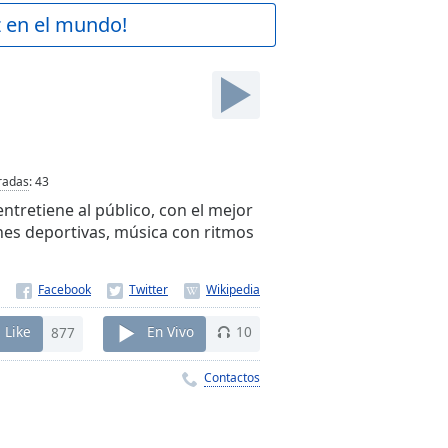
z en el mundo!
d
radas
:
43
tretiene al público, con el mejor
nes deportivas, música con ritmos
Like
877
En Vivo
10
Contactos