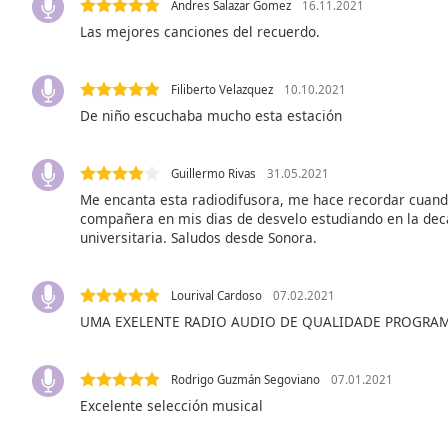
Andres Salazar Gomez
16.11.2021
Audio
Track
Las mejores canciones del recuerdo.
Picture-
in-
Filiberto Velazquez
10.10.2021
Picture
De niño escuchaba mucho esta estación
Fullscreen
This
is
Guillermo Rivas
31.05.2021
a
Me encanta esta radiodifusora, me hace recordar cuand
modal
compañera en mis dias de desvelo estudiando en la dec
window.
universitaria. Saludos desde Sonora.
Beginning
of
Lourival Cardoso
07.02.2021
dialog
UMA EXELENTE RADIO AUDIO DE QUALIDADE PROGRA
window.
Escape
will
Rodrigo Guzmán Segoviano
07.01.2021
cancel
Excelente selección musical
and
close