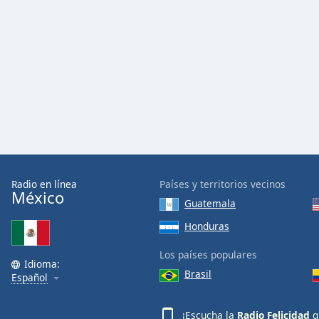
Dialog
End
of
dialog
window.
Radio en línea
Países y territorios vecinos
México
Guatemala
Honduras
Los países populares
Idioma:
Brasil
Español
¡Escucha la
Radio Felicidad
g