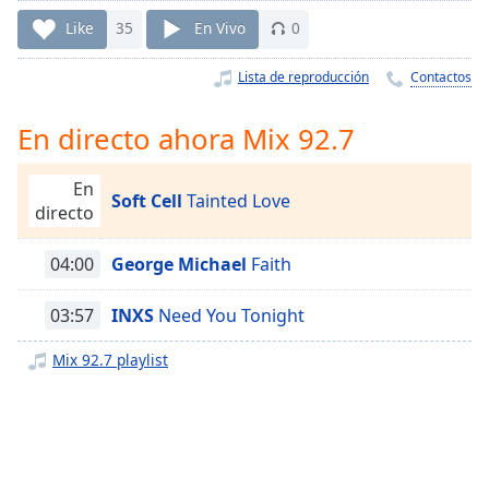
Remaining
Time
-
Like
35
En Vivo
0
-:-
Lista de reproducción
Contactos
1x
Playback
En directo ahora Mix 92.7
Rate
Chapters
En
Soft Cell
Tainted Love
directo
Chapters
04:00
George Michael
Faith
Descriptions
descriptions
03:57
INXS
Need You Tonight
off
,
selected
Mix 92.7 playlist
Subtitles
subtitles
settings
,