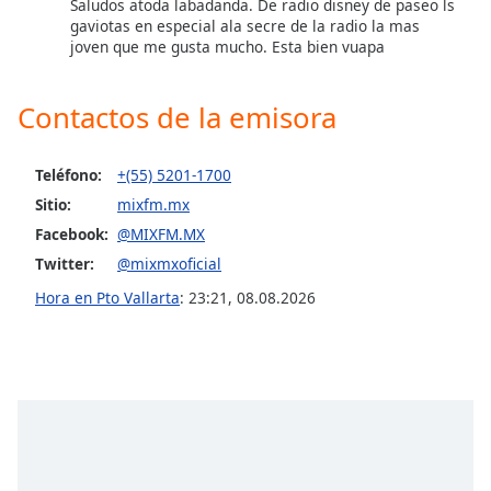
Saludos atoda labadanda. De radio disney de paseo ls
gaviotas en especial ala secre de la radio la mas
Opacity
joven que me gusta mucho. Esta bien vuapa
Contactos de la emisora
Caption
Area
Background
Teléfono:
+(55) 5201-1700
Color
Sitio:
mixfm.mx
Facebook:
@MIXFM.MX
Opacity
Twitter:
@mixmxoficial
Hora en Pto Vallarta
:
23:21
,
08.08.2026
Font
Size
Text
Edge
Style