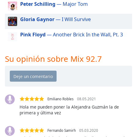
of
Peter Schilling
— Major Tom
dialog
window.
Gloria Gaynor
— I Will Survive
Escape
will
Pink Floyd
— Another Brick In the Wall, Pt. 3
cancel
and
close
the
Su opinión sobre Mix 92.7
window.
Text
Color
Emiliano Robles
08.05.2021
Opacity
Hola me pueden poner la Alejandra Guzmán la de
primera y última vez
Text
Background
Fernando Samirh
05.03.2020
Color