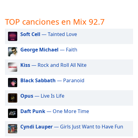
opens
subtitles
settings
TOP canciones en Mix 92.7
dialog
subtitles
off
,
Soft Cell
— Tainted Love
selected
George Michael
— Faith
Audio
Track
Kiss
— Rock and Roll All Nite
Picture-
in-
Picture
Black Sabbath
— Paranoid
Fullscreen
This
Opus
— Live Is Life
is
a
Daft Punk
— One More Time
modal
window.
Cyndi Lauper
— Girls Just Want to Have Fun
Beginning