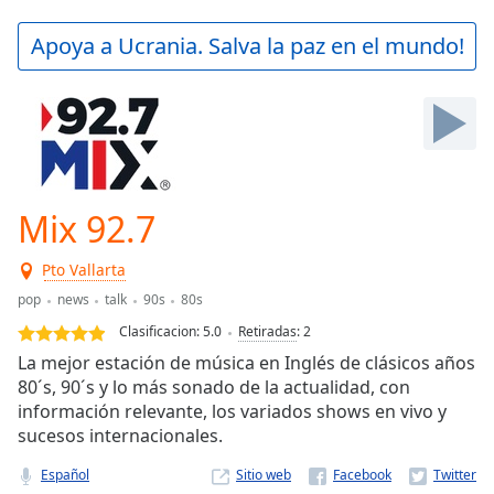
loading.
Play
Apoya a Ucrania. Salva la paz en el mundo!
Video
Play
Skip
Backward
Skip
Forward
Mute
Current
Mix 92.7
Time
0:00
/
Pto Vallarta
Duration
-:-
pop
news
talk
90s
80s
Loaded
:
0.00%
Clasificacion:
5.0
Retiradas
:
2
Stream
La mejor estación de música en Inglés de clásicos años
Type
LIVE
80´s, 90´s y lo más sonado de la actualidad, con
Seek to
información relevante, los variados shows en vivo y
live,
sucesos internacionales.
currently
behind
live
LIVE
Español
Sitio web