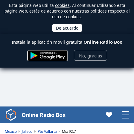
Esta página web utiliza
cookies
. Al continuar utilizando esta
página web, estás de acuerdo con nuestras políticas respecto al
uso de cookies.
Instala la aplicación móvil gratuita
Online Radio Box
No, gracias
Online Radio Box
Video
Player
is
México
Jalisco
Pto Vallarta
Mix 92.7