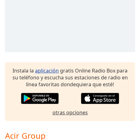
Font
Family
Reset
Done
Close
Modal
Dialog
End
of
Instala la
aplicación
gratis Online Radio Box para
dialog
su teléfono y escucha sus estaciones de radio en
window.
línea favoritas dondequiera que esté!
otras opciones
Acir Group