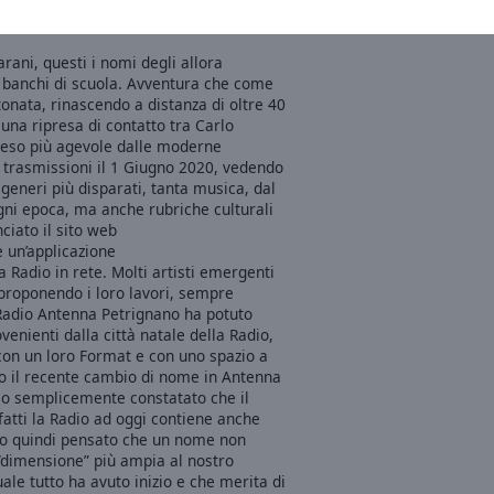
rani, questi i nomi degli allora
 banchi di scuola. Avventura che come
onata, rinascendo a distanza di oltre 40
una ripresa di contatto tra Carlo
reso più agevole dalle moderne
 trasmissioni il 1 Giugno 2020, vedendo
generi più disparati, tanta musica, dal
 ogni epoca, ma anche rubriche culturali
ciato il sito web
 un’applicazione
Radio in rete. Molti artisti emergenti
proponendo i loro lavori, sempre
Radio Antenna Petrignano ha potuto
enienti dalla città natale della Radio,
ti con un loro Format e con uno spazio a
o il recente cambio di nome in Antenna
o semplicemente constatato che il
atti la Radio ad oggi contiene anche
amo quindi pensato che un nome non
a “dimensione” più ampia al nostro
ale tutto ha avuto inizio e che merita di