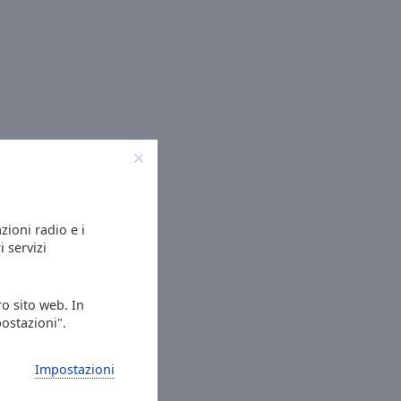
azioni radio e i
i servizi
ro sito web. In
postazioni".
Impostazioni