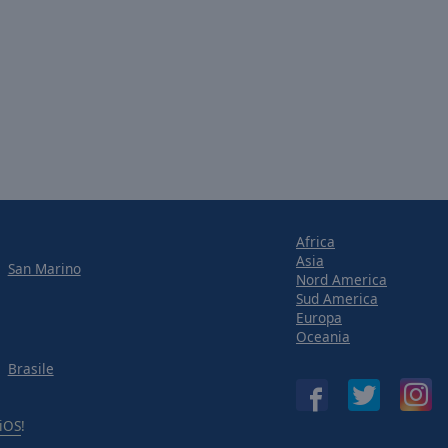
Africa
Asia
San Marino
Nord America
Sud America
Europa
Oceania
Brasile
iOS
!