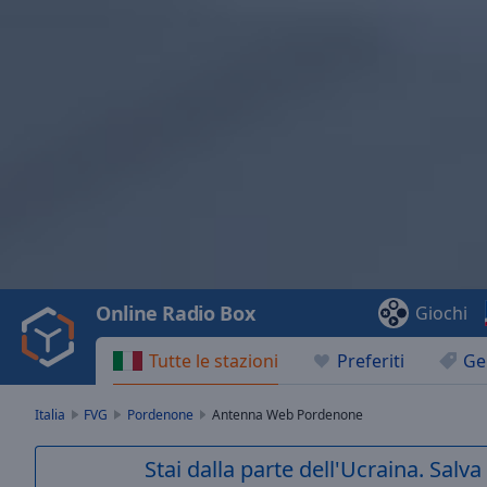
Video
Player
is
loading.
Play
Video
Online Radio Box
Giochi
Play
Skip
Tutte le stazioni
Preferiti
Ge
Backward
Skip
Forward
Italia
FVG
Pordenone
Antenna Web Pordenone
Mute
Current
Stai dalla parte dell'Ucraina. Salv
Time
0:00