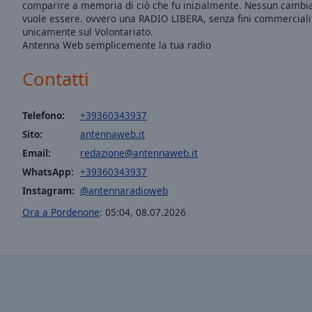
comparire a memoria di ciò che fu inizialmente. Nessun cambi
Opacity
vuole essere. ovvero una RADIO LIBERA, senza fini commerciali 
unicamente sul Volontariato.
Antenna Web semplicemente la tua radio
Font
Size
Contatti
Text
Telefono:
+39360343937
Edge
Sito:
antennaweb.it
Style
Email:
redazione@antennaweb.it
WhatsApp:
+39360343937
Font
Instagram:
@antennaradioweb
Family
Ora a Pordenone
:
05:04
,
08.07.2026
Reset
Done
Close
Modal
Dialog
End