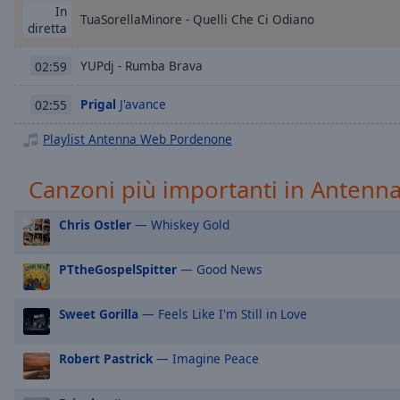
Chapters
In
TuaSorellaMinore - Quelli Che Ci Odiano
diretta
Descriptions
YUPdj - Rumba Brava
02:59
descriptions
off
,
Prigal
J'avance
02:55
selected
Playlist Antenna Web Pordenone
Subtitles
subtitles
Canzoni più importanti in Anten
settings
,
opens
Chris Ostler
— Whiskey Gold
subtitles
settings
PTtheGospelSpitter
— Good News
dialog
subtitles
Sweet Gorilla
— Feels Like I'm Still in Love
off
,
selected
Robert Pastrick
— Imagine Peace
Audio
Track