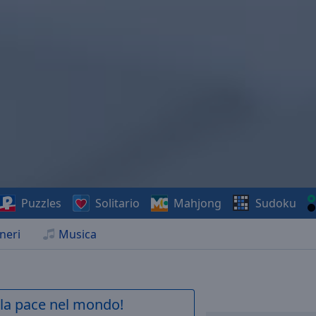
Puzzles
Solitario
Mahjong
Sudoku
neri
Musica
a la pace nel mondo!