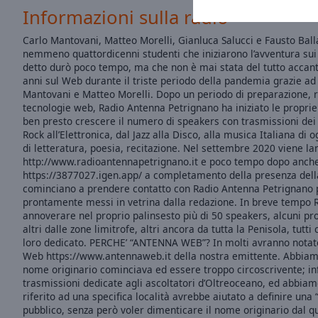
window.
Informazioni sulla radio
Text
Carlo Mantovani, Matteo Morelli, Gianluca Salucci e Fausto Balla
Color
nemmeno quattordicenni studenti che iniziarono l’avventura sui
detto durò poco tempo, ma che non è mai stata del tutto accant
anni sul Web durante il triste periodo della pandemia grazie ad 
Opacity
Mantovani e Matteo Morelli. Dopo un periodo di preparazione, 
tecnologie web, Radio Antenna Petrignano ha iniziato le proprie
ben presto crescere il numero di speakers con trasmissioni dei 
Text
Rock all’Elettronica, dal Jazz alla Disco, alla musica Italiana di
Background
di letteratura, poesia, recitazione. Nel settembre 2020 viene lan
http://www.radioantennapetrignano.it e poco tempo dopo anche
Color
https://3877027.igen.app/ a completamento della presenza della 
cominciano a prendere contatto con Radio Antenna Petrignano 
prontamente messi in vetrina dalla redazione. In breve tempo 
Opacity
annoverare nel proprio palinsesto più di 50 speakers, alcuni prov
altri dalle zone limitrofe, altri ancora da tutta la Penisola, tut
loro dedicato. PERCHE’ “ANTENNA WEB”? In molti avranno notat
Caption
Web https://www.antennaweb.it della nostra emittente. Abbiam
Area
nome originario cominciava ed essere troppo circoscrivente; inf
Background
trasmissioni dedicate agli ascoltatori d’Oltreoceano, ed abbi
Color
riferito ad una specifica località avrebbe aiutato a definire un
pubblico, senza però voler dimenticare il nome originario dal qu