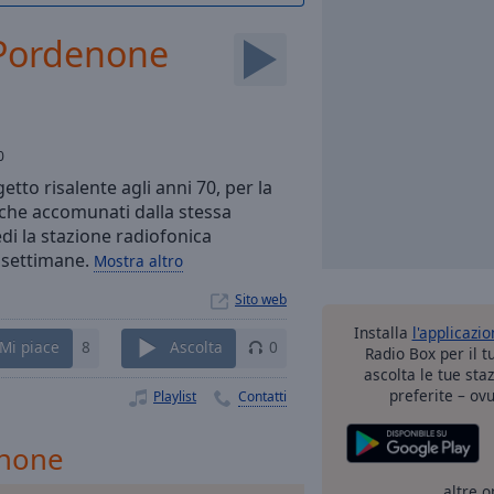
Pordenone
0
to risalente agli anni 70, per la
 che accomunati dalla stessa
di la stazione radiofonica
e settimane.
Mostra altro
Sito web
Installa
l'applicazi
Mi piace
8
Ascolta
0
Radio Box per il 
ascolta le tue sta
preferite – ovu
Playlist
Contatti
enone
altre o