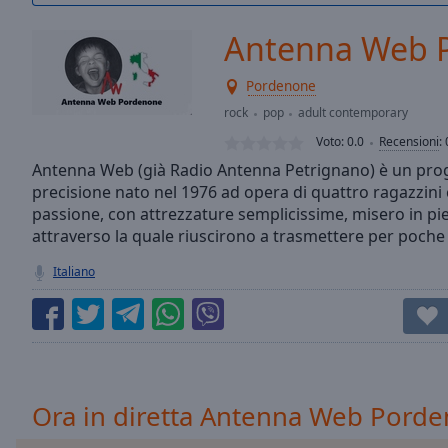
/
Duration
-:-
Antenna Web 
Loaded
:
0.00%
Pordenone
0:00
rock
pop
adult contemporary
Stream
Type
LIVE
Voto:
0.0
Recensioni
:
Seek to
Antenna Web (già Radio Antenna Petrignano) è un proget
live,
precisione nato nel 1976 ad opera di quattro ragazzini
currently
behind
passione, con attrezzature semplicissime, misero in pie
live
LIVE
attraverso la quale riuscirono a trasmettere per poch
Remaining
Time
-
Italiano
-:-
1x
Playback
Rate
Ora in diretta Antenna Web Pord
Chapters