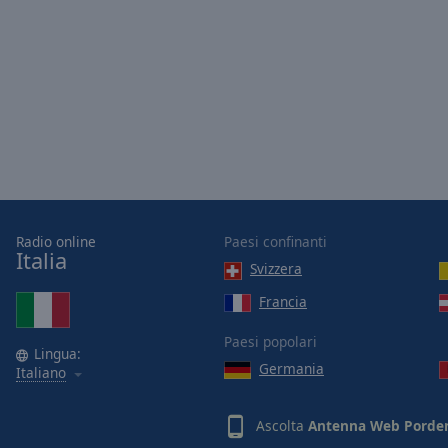
of
dialog
window.
Radio online
Paesi confinanti
Italia
Svizzera
Francia
Paesi popolari
Lingua:
Germania
Italiano
Ascolta
Antenna Web Porde