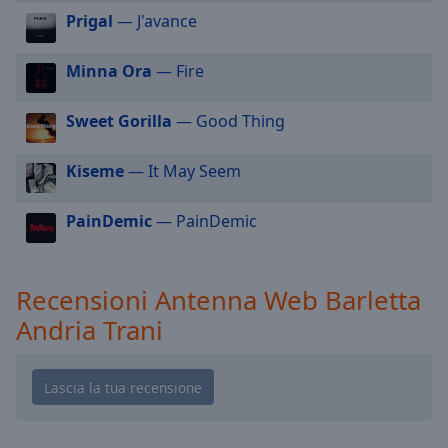
cancel
Prigal
— J'avance
and
close
the
Minna Ora
— Fire
window.
Sweet Gorilla
— Good Thing
Text
Color
Kiseme
— It May Seem
Opacity
PainDemic
— PainDemic
Text
Recensioni Antenna Web Barletta
Background
Color
Andria Trani
Opacity
Caption