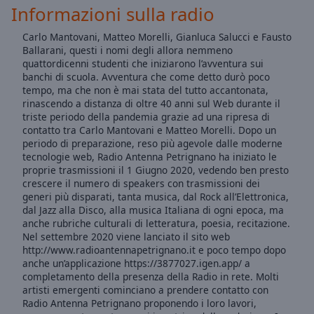
Area
Informazioni sulla radio
Background
Color
Carlo Mantovani, Matteo Morelli, Gianluca Salucci e Fausto
Ballarani, questi i nomi degli allora nemmeno
quattordicenni studenti che iniziarono l’avventura sui
banchi di scuola. Avventura che come detto durò poco
Opacity
tempo, ma che non è mai stata del tutto accantonata,
rinascendo a distanza di oltre 40 anni sul Web durante il
triste periodo della pandemia grazie ad una ripresa di
Font
contatto tra Carlo Mantovani e Matteo Morelli. Dopo un
Size
periodo di preparazione, reso più agevole dalle moderne
tecnologie web, Radio Antenna Petrignano ha iniziato le
proprie trasmissioni il 1 Giugno 2020, vedendo ben presto
Text
crescere il numero di speakers con trasmissioni dei
Edge
generi più disparati, tanta musica, dal Rock all’Elettronica,
Style
dal Jazz alla Disco, alla musica Italiana di ogni epoca, ma
anche rubriche culturali di letteratura, poesia, recitazione.
Nel settembre 2020 viene lanciato il sito web
Font
http://www.radioantennapetrignano.it e poco tempo dopo
Family
anche un’applicazione https://3877027.igen.app/ a
completamento della presenza della Radio in rete. Molti
artisti emergenti cominciano a prendere contatto con
Radio Antenna Petrignano proponendo i loro lavori,
Reset