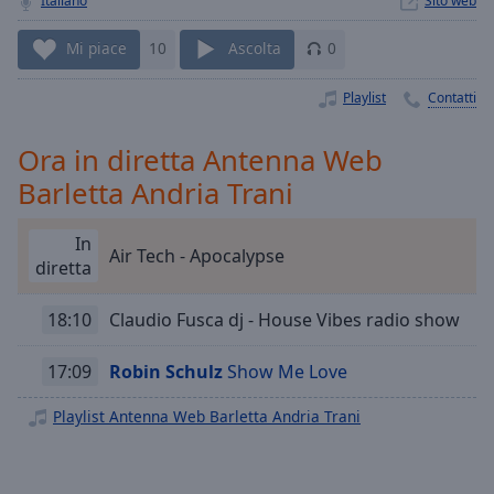
Italiano
Sito web
Playback
Rate
Mi piace
10
Ascolta
0
Chapters
Playlist
Contatti
Chapters
Descriptions
Ora in diretta Antenna Web
Barletta Andria Trani
descriptions
off
,
selected
In
Air Tech - Apocalypse
diretta
Subtitles
18:10
Claudio Fusca dj - House Vibes radio show
subtitles
settings
,
opens
17:09
Robin Schulz
Show Me Love
subtitles
settings
Playlist Antenna Web Barletta Andria Trani
dialog
subtitles
off
,