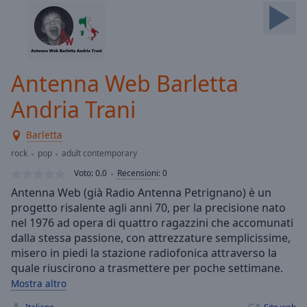
Skip
Forward
Mute
Current
Time
0:00
Antenna Web Barletta
/
Duration
-:-
Andria Trani
Loaded
:
0.00%
Barletta
Stream
rock
pop
adult contemporary
Type
LIVE
Voto:
0.0
Recensioni
:
0
Seek to
live,
Antenna Web (già Radio Antenna Petrignano) è un
currently
progetto risalente agli anni 70, per la precisione nato
behind
live
LIVE
nel 1976 ad opera di quattro ragazzini che accomunati
Remaining
dalla stessa passione, con attrezzature semplicissime,
Time
-
misero in piedi la stazione radiofonica attraverso la
-:-
quale riuscirono a trasmettere per poche settimane.
Mostra altro
1x