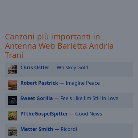
selected
Audio
Track
Canzoni più importanti in
Picture-
in-
Antenna Web Barletta Andria
Picture
Fullscreen
Trani
This
is
Chris Ostler
— Whiskey Gold
a
modal
Robert Pastrick
— Imagine Peace
window.
Sweet Gorilla
— Feels Like I'm Still in Love
Beginning
of
dialog
PTtheGospelSpitter
— Good News
window.
Escape
Matter Smith
— Ricordi
will