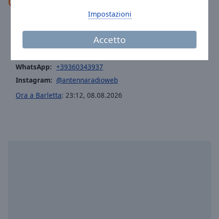
Contatti
Impostazioni
Telefono:
+39360343937
Accetto
Sito:
antennaweb.it
Email:
redazione@antennaweb.it
WhatsApp:
+39360343937
Instagram:
@antennaradioweb
Ora a Barletta
:
23:12
,
08.08.2026