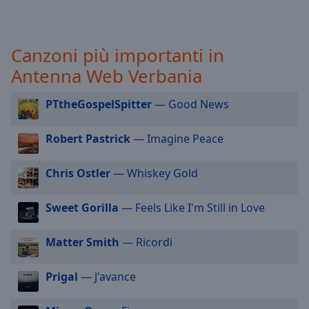
selected
Audio
Canzoni più importanti in
Track
Antenna Web Verbania
Picture-
in-
Picture
PTtheGospelSpitter
— Good News
Fullscreen
This
Robert Pastrick
— Imagine Peace
is
a
Chris Ostler
— Whiskey Gold
modal
window.
Sweet Gorilla
— Feels Like I'm Still in Love
Beginning
of
Matter Smith
— Ricordi
dialog
window.
Prigal
— J'avance
Escape
will