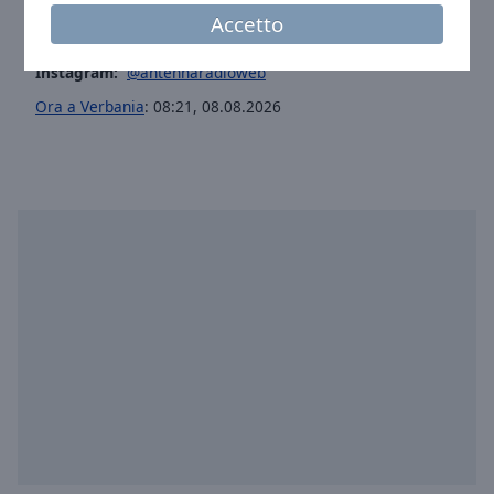
Email:
redazione@antennaweb.it
Accetto
WhatsApp:
+39360343937
Instagram:
@antennaradioweb
Ora a Verbania
:
08:21
,
08.08.2026