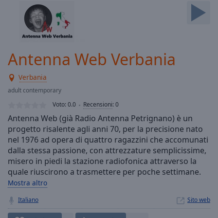
Skip
Forward
Mute
Current
Time
0:00
Antenna Web Verbania
/
Duration
-:-
Verbania
Loaded
:
0.00%
adult contemporary
Stream
Voto:
0.0
Recensioni
:
0
Type
LIVE
Antenna Web (già Radio Antenna Petrignano) è un
Seek to
progetto risalente agli anni 70, per la precisione nato
live,
nel 1976 ad opera di quattro ragazzini che accomunati
currently
behind
dalla stessa passione, con attrezzature semplicissime,
live
LIVE
misero in piedi la stazione radiofonica attraverso la
Remaining
quale riuscirono a trasmettere per poche settimane.
Time
-
Mostra altro
-:-
Italiano
Sito web
1x