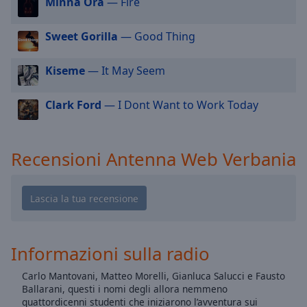
Minna Ora
— Fire
cancel
and
close
Sweet Gorilla
— Good Thing
the
window.
Kiseme
— It May Seem
Text
Clark Ford
— I Dont Want to Work Today
Color
Opacity
Recensioni Antenna Web Verbania
Text
Background
Color
Informazioni sulla radio
Opacity
Carlo Mantovani, Matteo Morelli, Gianluca Salucci e Fausto
Ballarani, questi i nomi degli allora nemmeno
Caption
quattordicenni studenti che iniziarono l’avventura sui