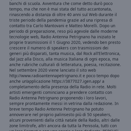
Area
banchi di scuola. Avventura che come detto durò poco
Background
tempo, ma che non è mai stata del tutto accantonata,
rinascendo a distanza di oltre 40 anni sul Web durante il
Color
triste periodo della pandemia grazie ad una ripresa di
contatto tra Carlo Mantovani e Matteo Morelli. Dopo un
periodo di preparazione, reso più agevole dalle moderne
Opacity
tecnologie web, Radio Antenna Petrignano ha iniziato le
proprie trasmissioni il 1 Giugno 2020, vedendo ben presto
crescere il numero di speakers con trasmissioni dei
Font
generi più disparati, tanta musica, dal Rock all’Elettronica,
Size
dal Jazz alla Disco, alla musica Italiana di ogni epoca, ma
anche rubriche culturali di letteratura, poesia, recitazione.
Nel settembre 2020 viene lanciato il sito web
Text
http://www.radioantennapetrignano.it e poco tempo dopo
Edge
anche un’applicazione https://3877027.igen.app/ a
Style
completamento della presenza della Radio in rete. Molti
artisti emergenti cominciano a prendere contatto con
Radio Antenna Petrignano proponendo i loro lavori,
Font
sempre prontamente messi in vetrina dalla redazione. In
Family
breve tempo Radio Antenna Petrignano ha potuto
annoverare nel proprio palinsesto più di 50 speakers,
alcuni provenienti dalla città natale della Radio, altri dalle
zone limitrofe, altri ancora da tutta la Penisola, tutti con
Reset