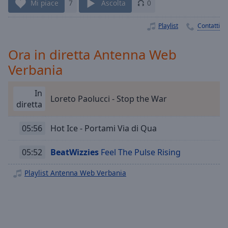
Playback
Mi piace
7
Ascolta
0
Rate
Playlist
Contatti
Chapters
Chapters
Ora in diretta Antenna Web
Verbania
Descriptions
descriptions
In
off
,
Loreto Paolucci - Stop the War
diretta
selected
05:56
Hot Ice - Portami Via di Qua
Subtitles
subtitles
05:52
BeatWizzies
Feel The Pulse Rising
settings
,
opens
Playlist Antenna Web Verbania
subtitles
settings
dialog
subtitles
off
,