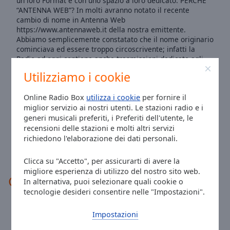
un loro Format e con uno spazio a loro dedicato. PERCHE’
Done
“ANTENNA WEB”? In molti avranno notato il recente
Close
cambio di nome in Antenna Web
Modal
https://www.antennaweb.it della nostra emittente.
Dialog
Abbiamo semplicemente constatato che il nome originario
End
cominciava ed essere troppo circoscrivente; infatti la
of
Radio ad oggi contiene anche trasmissioni dedicate agli
dialog
ascoltatori d’Oltreoceano, ed abbiamo quindi pensato che
Utilizziamo i cookie
window.
un nome non riferito ad una specifica località avrebbe
aiutato a definire una “dimensione” più ampia al nostro
Online Radio Box
utilizza i cookie
per fornire il
pubblico, senza però voler dimenticare il nome originario
miglior servizio ai nostri utenti. Le stazioni radio e i
dal quale tutto ha avuto inizio e che merita di comparire a
memoria di ciò che fu inizialmente. Nessun cambiamento
generi musicali preferiti, i Preferiti dell'utente, le
in ciò che questa emittente vuole essere. ovvero una
recensioni delle stazioni e molti altri servizi
RADIO LIBERA, senza fini commerciali e di lucro, nessuna
richiedono l'elaborazione dei dati personali.
pubblicità e basata unicamente sul Volontariato.
Antenna Web semplicemente la tua radio
Clicca su "Accetto", per assicurarti di avere la
migliore esperienza di utilizzo del nostro sito web.
Contatti
In alternativa, puoi selezionare quali cookie o
tecnologie desideri consentire nelle "Impostazioni".
Telefono:
+39360343937
Impostazioni
Sito:
antennaweb.it