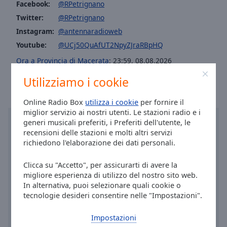
Facebook:
@RPetrignano
Area
Background
Twitter:
@RPetrignano
Color
Instagram:
@antennaradioweb
Youtube:
@UCj50QuAfUT2NpyZJraRBpHQ
Opacity
Ora a Provincia di Macerata
:
23:59
,
08.08.2026
Utilizziamo i cookie
Font
Size
Online Radio Box
utilizza i cookie
per fornire il
miglior servizio ai nostri utenti. Le stazioni radio e i
generi musicali preferiti, i Preferiti dell'utente, le
Text
recensioni delle stazioni e molti altri servizi
Edge
richiedono l'elaborazione dei dati personali.
Style
Clicca su "Accetto", per assicurarti di avere la
migliore esperienza di utilizzo del nostro sito web.
Font
In alternativa, puoi selezionare quali cookie o
Family
tecnologie desideri consentire nelle "Impostazioni".
Impostazioni
Reset