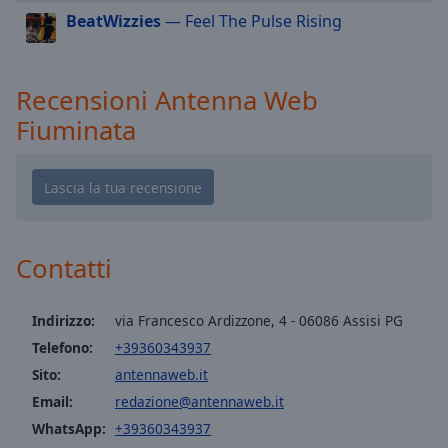
cancel
BeatWizzies
— Feel The Pulse Rising
and
close
the
window.
Recensioni Antenna Web
Fiuminata
Text
Color
Opacity
Contatti
Text
Background
Color
Indirizzo:
via Francesco Ardizzone, 4 - 06086 Assisi PG
Telefono:
+39360343937
Sito:
antennaweb.it
Opacity
Email:
redazione@antennaweb.it
WhatsApp:
+39360343937
Caption