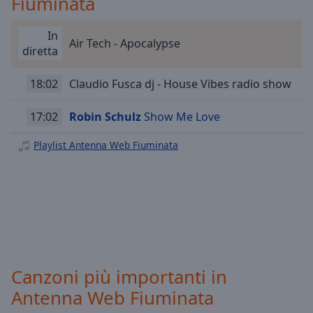
Fiuminata
Playback
Rate
In
Chapters
Air Tech - Apocalypse
diretta
Chapters
18:02
Claudio Fusca dj - House Vibes radio show
Descriptions
17:02
Robin Schulz
Show Me Love
descriptions
off
,
Playlist Antenna Web Fiuminata
selected
Subtitles
subtitles
settings
,
opens
subtitles
settings
Canzoni più importanti in
dialog
Antenna Web Fiuminata
subtitles
off
,