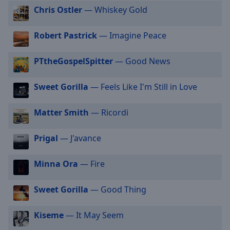
selected
Chris Ostler
— Whiskey Gold
Audio
Robert Pastrick
— Imagine Peace
Track
Picture-
PTtheGospelSpitter
— Good News
in-
Picture
Fullscreen
Sweet Gorilla
— Feels Like I'm Still in Love
This
is
Matter Smith
— Ricordi
a
modal
Prigal
— J'avance
window.
Minna Ora
— Fire
Beginning
of
dialog
Sweet Gorilla
— Good Thing
window.
Escape
Kiseme
— It May Seem
will