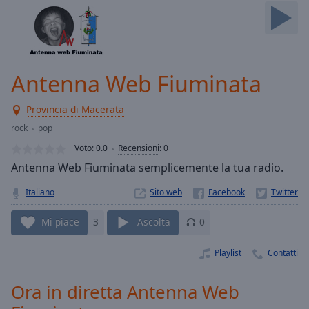
Skip
Forward
Mute
Current
Time
0:00
Antenna Web Fiuminata
/
Duration
-:-
Provincia di Macerata
Loaded
:
0.00%
rock
pop
Stream
Voto:
0.0
Recensioni
:
0
Type
LIVE
Antenna Web Fiuminata semplicemente la tua radio.
Seek to
live,
Italiano
Sito web
currently
behind
live
LIVE
Mi piace
3
Ascolta
0
Remaining
Time
-
Playlist
Contatti
-:-
Ora in diretta Antenna Web
1x