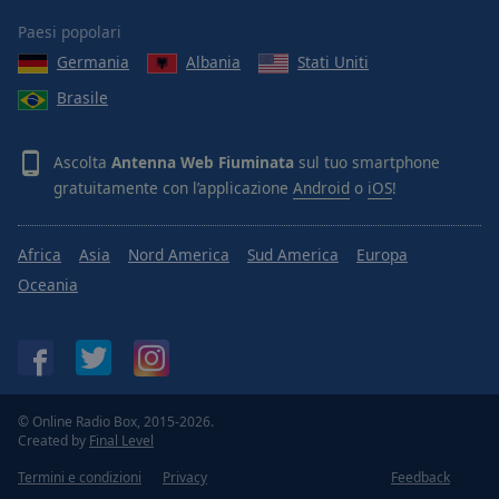
Paesi popolari
Germania
Albania
Stati Uniti
Brasile
Ascolta
Antenna Web Fiuminata
sul tuo smartphone
gratuitamente con l’applicazione
Android
o
iOS
!
Africa
Asia
Nord America
Sud America
Europa
Oceania
© Online Radio Box, 2015-2026.
Created by
Final Level
Termini e condizioni
Privacy
Feedback