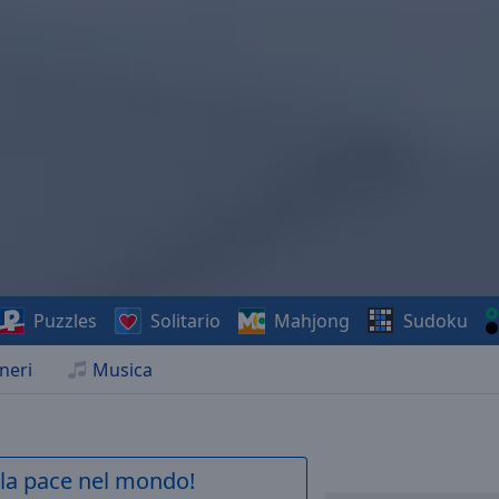
Puzzles
Solitario
Mahjong
Sudoku
neri
Musica
a la pace nel mondo!