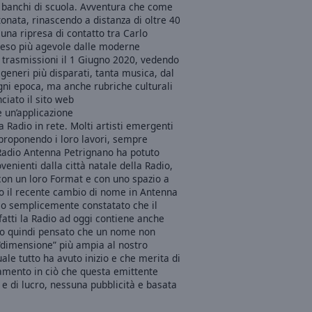
 banchi di scuola. Avventura che come
onata, rinascendo a distanza di oltre 40
una ripresa di contatto tra Carlo
reso più agevole dalle moderne
 trasmissioni il 1 Giugno 2020, vedendo
generi più disparati, tanta musica, dal
 ogni epoca, ma anche rubriche culturali
ciato il sito web
 un’applicazione
Radio in rete. Molti artisti emergenti
proponendo i loro lavori, sempre
Radio Antenna Petrignano ha potuto
enienti dalla città natale della Radio,
ti con un loro Format e con uno spazio a
o il recente cambio di nome in Antenna
o semplicemente constatato che il
atti la Radio ad oggi contiene anche
amo quindi pensato che un nome non
a “dimensione” più ampia al nostro
ale tutto ha avuto inizio e che merita di
amento in ciò che questa emittente
e di lucro, nessuna pubblicità e basata