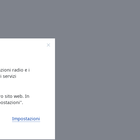
azioni radio e i
i servizi
ro sito web. In
postazioni".
Impostazioni