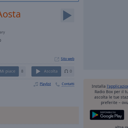
Aosta
ary
0
Sito web
Mi piace
8
Ascolta
0
Playlist
Contatti
Installa
l'applicazi
Radio Box per il 
ascolta le tue sta
preferite – ovu
altre o