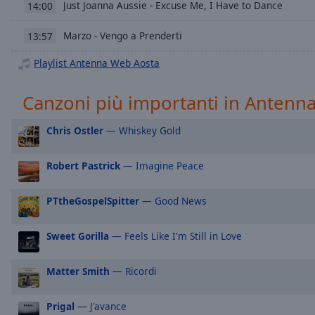
Chapters
Just Joanna Aussie - Excuse Me, I Have to Dance
14:00
Descriptions
Marzo - Vengo a Prenderti
13:57
descriptions
Playlist Antenna Web Aosta
off
,
selected
Canzoni più importanti in Antenn
Subtitles
Chris Ostler
— Whiskey Gold
subtitles
settings
,
Robert Pastrick
— Imagine Peace
opens
subtitles
PTtheGospelSpitter
— Good News
settings
dialog
subtitles
Sweet Gorilla
— Feels Like I'm Still in Love
off
,
selected
Matter Smith
— Ricordi
Audio
Track
Prigal
— J'avance