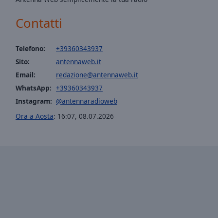
Opacity
Contatti
Font
Telefono:
+39360343937
Size
Sito:
antennaweb.it
Email:
redazione@antennaweb.it
Text
Edge
WhatsApp:
+39360343937
Style
Instagram:
@antennaradioweb
Ora a Aosta
:
16:07
,
08.07.2026
Font
Family
Reset
Done
Close
Modal
Dialog
End