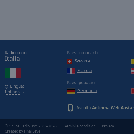
of
dialog
window.
Radio online
Paesi confinanti
Italia
Svizzera
Francia
Paesi popolari
Lingua:
Germania
Italiano
Ascolta
Antenna Web Aosta
© Online Radio Box, 2015-2026.
Termini e condizioni
Privacy
Created by
Final Level