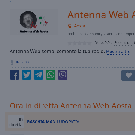
/
Duration
-:-
Antenna Web 
Loaded
:
0.00%
Aosta
0:00
rock
pop
country
adult contempor
Stream
Type
LIVE
Voto:
0.0
Recensioni
:
Seek to
Antenna Web semplicemente la tua radio.
Mostra altro
live,
currently
Italiano
behind
live
LIVE
Remaining
Time
-
-:-
1x
Ora in diretta Antenna Web Aosta
Playback
Rate
In
RASCHIA MAN
LUDOPATIA
diretta
Chapters