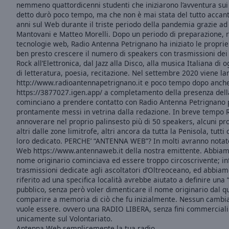
window.
nemmeno quattordicenni studenti che iniziarono l’avventura sui
detto durò poco tempo, ma che non è mai stata del tutto accant
Text
anni sul Web durante il triste periodo della pandemia grazie ad 
Mantovani e Matteo Morelli. Dopo un periodo di preparazione, 
Color
tecnologie web, Radio Antenna Petrignano ha iniziato le proprie
ben presto crescere il numero di speakers con trasmissioni dei 
Rock all’Elettronica, dal Jazz alla Disco, alla musica Italiana di
Opacity
di letteratura, poesia, recitazione. Nel settembre 2020 viene lan
http://www.radioantennapetrignano.it e poco tempo dopo anche
https://3877027.igen.app/ a completamento della presenza della 
Text
cominciano a prendere contatto con Radio Antenna Petrignano 
Background
prontamente messi in vetrina dalla redazione. In breve tempo 
Color
annoverare nel proprio palinsesto più di 50 speakers, alcuni prov
altri dalle zone limitrofe, altri ancora da tutta la Penisola, tut
loro dedicato. PERCHE’ “ANTENNA WEB”? In molti avranno notat
Opacity
Web https://www.antennaweb.it della nostra emittente. Abbiam
nome originario cominciava ed essere troppo circoscrivente; inf
trasmissioni dedicate agli ascoltatori d’Oltreoceano, ed abbi
Caption
riferito ad una specifica località avrebbe aiutato a definire un
Area
pubblico, senza però voler dimenticare il nome originario dal qu
Background
comparire a memoria di ciò che fu inizialmente. Nessun cambi
vuole essere. ovvero una RADIO LIBERA, senza fini commerciali 
Color
unicamente sul Volontariato.
Antenna Web semplicemente la tua radio