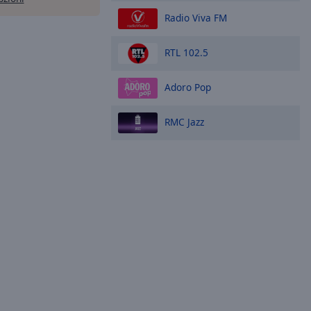
Radio Viva FM
RTL 102.5
Adoro Pop
RMC Jazz