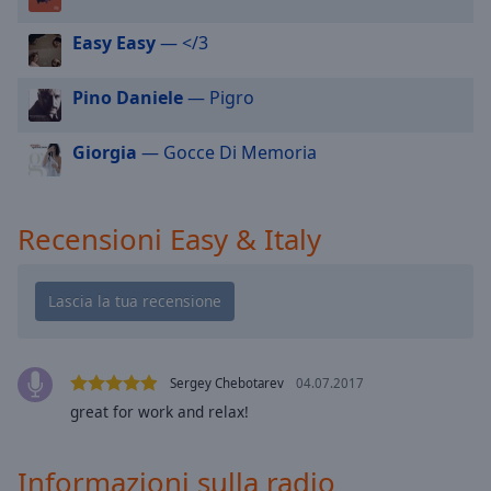
cancel
and
Easy Easy
— </3
close
the
Pino Daniele
— Pigro
window.
Text
Giorgia
— Gocce Di Memoria
Color
Recensioni Easy & Italy
Opacity
Text
Background
Color
Sergey Chebotarev
04.07.2017
great for work and relax!
Opacity
Informazioni sulla radio
Caption