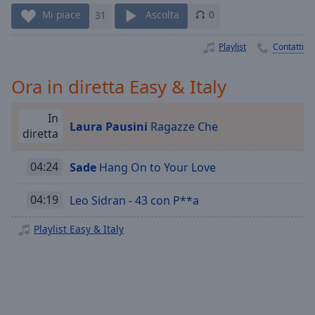
Playback
Rate
Mi piace
31
Ascolta
0
Chapters
Playlist
Contatti
Chapters
Ora in diretta Easy & Italy
Descriptions
In
descriptions
Laura Pausini
Ragazze Che
diretta
off
,
selected
04:24
Sade
Hang On to Your Love
Subtitles
04:19
Leo Sidran - 43 con P**a
subtitles
settings
,
Playlist Easy & Italy
opens
subtitles
settings
dialog
subtitles
off
,