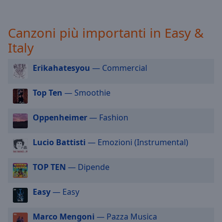
selected
Canzoni più importanti in Easy &
Audio
Track
Italy
Picture-
in-
Erikahatesyou
— Commercial
Picture
Fullscreen
This
Top Ten
— Smoothie
is
a
Oppenheimer
— Fashion
modal
window.
Lucio Battisti
— Emozioni (Instrumental)
Beginning
TOP TEN
— Dipende
of
dialog
window.
Easy
— Easy
Escape
will
Marco Mengoni
— Pazza Musica