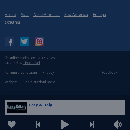
Africa
Asia
Nord America
Sud America
Europa
Oceania
© Online Radio Box, 2015-2026.
Created by
Final Level
Termini e condizioni
Privacy
Feedback
Widgets
Per le stazioni radio
Easy & Italy