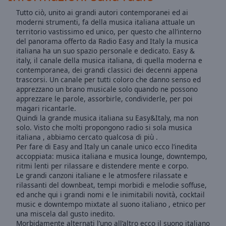
Area
Tutto ciò, unito ai grandi autori contemporanei ed ai
Background
moderni strumenti, fa della musica italiana attuale un
Color
territorio vastissimo ed unico, per questo che all’interno
del panorama offerto da Radio Easy and Italy la musica
italiana ha un suo spazio personale e dedicato. Easy &
Opacity
italy, il canale della musica italiana, di quella moderna e
contemporanea, dei grandi classici dei decenni appena
trascorsi. Un canale per tutti coloro che danno senso ed
Font
apprezzano un brano musicale solo quando ne possono
Size
apprezzare le parole, assorbirle, condividerle, per poi
magari ricantarle.
Quindi la grande musica italiana su Easy&Italy, ma non
Text
solo. Visto che molti propongono radio si sola musica
Edge
italiana , abbiamo cercato qualcosa di più .
Per fare di Easy and Italy un canale unico ecco l’inedita
Style
accoppiata: musica italiana e musica lounge, downtempo,
ritmi lenti per rilassare e distendere mente e corpo.
Le grandi canzoni italiane e le atmosfere rilassate e
Font
rilassanti del downbeat, tempi morbidi e melodie soffuse,
Family
ed anche qui i grandi nomi e le inimitabili novità, cocktail
music e downtempo mixtate al suono italiano , etnico per
una miscela dal gusto inedito.
Reset
Morbidamente alternati l’uno all’altro ecco il suono italiano