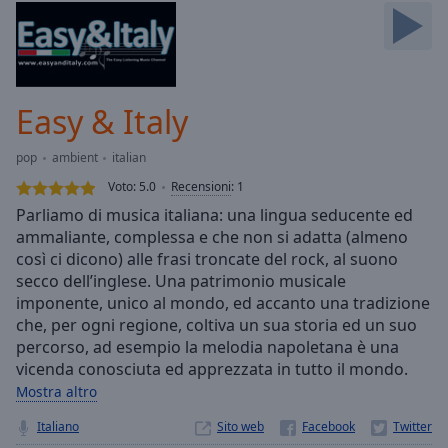
Skip
Forward
Mute
Current
Time
0:00
Easy & Italy
/
Duration
-:-
pop
ambient
italian
Loaded
:
0.00%
Voto:
5.0
Recensioni
:
1
Stream
Parliamo di musica italiana: una lingua seducente ed
Type
LIVE
ammaliante, complessa e che non si adatta (almeno
Seek to
così ci dicono) alle frasi troncate del rock, al suono
live,
secco dell’inglese. Una patrimonio musicale
currently
imponente, unico al mondo, ed accanto una tradizione
behind
live
LIVE
che, per ogni regione, coltiva un sua storia ed un suo
Remaining
percorso, ad esempio la melodia napoletana è una
Time
-
vicenda conosciuta ed apprezzata in tutto il mondo.
-:-
Mostra altro
1x
Italiano
Sito web