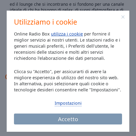
Done
ed il lounge che si incontrano e si fondono per una canale
ideale di chi ha bisogno di relax, di suoni d’atmosfera e di
Close
Modal
canzoni da capire, condividere e cantare, ricordare o
Dialog
Utilizziamo i cookie
magari riscoprire. Ma non basta ancora.
End
Incontentabili, su Easy&Italy nella notte europea arrivano
of
i dj set de dj lounge e downbeat proposti dai più
Online Radio Box
utilizza i cookie
per fornire il
dialog
apprezzati e conosciuti dj del settore, per dare alle serate
miglior servizio ai nostri utenti. Le stazioni radio e i
un sapore decisamente … d’atmosfera. Nel sito, a
window.
generi musicali preferiti, i Preferiti dell'utente, le
completare l’offerta, notizie d’attualita, notizie di cucina , di
recensioni delle stazioni e molti altri servizi
Moda ed informazioni sulle canzoni trasmesse Easy &Italy,
richiedono l'elaborazione dei dati personali.
un suono che non dimentichi.
Clicca su "Accetto", per assicurarti di avere la
Contatti
migliore esperienza di utilizzo del nostro sito web.
In alternativa, puoi selezionare quali cookie o
tecnologie desideri consentire nelle "Impostazioni".
Sito:
www.easyanditaly.com
Facebook:
@easyanditaly
Impostazioni
Twitter:
@RadioEasyeItaly
Accetto
Ora a Roma
:
06:30
,
08.07.2026