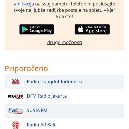
of
aplikacija
na svoj pametni telefon in poslušajte
dialog
svoje najljubše radijske postaje na spletu – kjer
window.
koli ste!
Escape
will
cancel
and
druge možnosti
close
the
window.
Priporočeno
Text
Color
Radio Dangdut Indonesia
Opacity
DFM Radio Jakarta
SUSIA FM
Text
Background
Radio AR Bali
Color