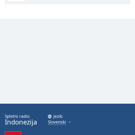
Font
Family
Reset
Done
Close
Modal
Dialog
End
of
dialog
window.
Spletni radio
Jezik:
Indonezija
Slovenski