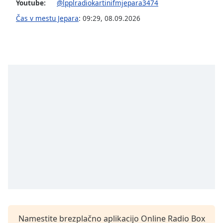
opens
Youtube:
@lpplradiokartinifmjepara3474
subtitles
Čas v mestu Jepara
:
09:29
,
08.09.2026
settings
dialog
subtitles
off
,
selected
Audio
Track
Picture-
in-
Picture
Fullscreen
This
is
a
modal
window.
Beginning
Namestite brezplačno aplikacijo Online Radio Box