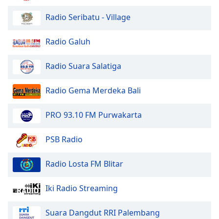
Radio Seribatu - Village
Opacity
Radio Galuh
Caption
Area
Radio Suara Salatiga
Background
Color
Radio Gema Merdeka Bali
Opacity
PRO 93.10 FM Purwakarta
Font
PSB Radio
Size
Radio Losta FM Blitar
Text
Iki Radio Streaming
Edge
Style
Suara Dangdut RRI Palembang