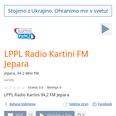
loading.
Play
Stojimo z Ukrajino. Ohranimo mir v svetu!
Video
Play
Skip
Backward
Skip
Forward
Mute
Current
LPPL Radio Kartini FM
Time
0:00
Jepara
/
Duration
-:-
Loaded
:
Jepara, 94.2 MHz FM
0.00%
variety
Stream
Ocena:
0.0
Mnenja
:
0
Type
LIVE
LPPL Radio Kartini 94,2 FM Jepara.
Seek to
live,
currently
Bahasa Indonesia
Spletna stran
behind
live
LIVE
Všeč
13
Poslušaj v živo
0