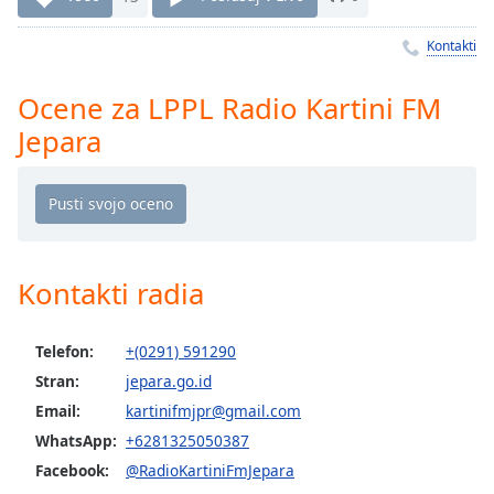
Remaining
Time
-
Kontakti
-:-
Ocene za LPPL Radio Kartini FM
1x
Playback
Jepara
Rate
Chapters
Chapters
Descriptions
Kontakti radia
descriptions
off
,
Telefon:
+(0291) 591290
selected
Stran:
jepara.go.id
Subtitles
Email:
kartinifmjpr@gmail.com
WhatsApp:
+6281325050387
subtitles
settings
,
Facebook:
@RadioKartiniFmJepara