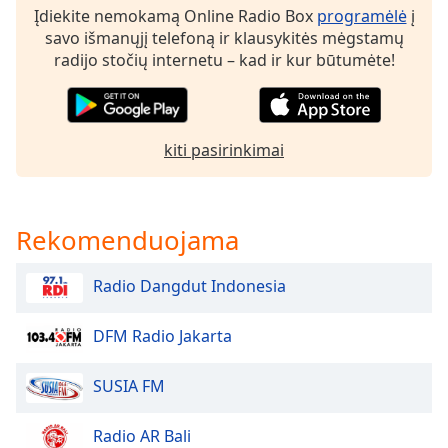
of
Įdiekite nemokamą Online Radio Box
programėlė
į
dialog
savo išmanųjį telefoną ir klausykitės mėgstamų
window.
radijo stočių internetu – kad ir kur būtumėte!
Escape
will
cancel
and
kiti pasirinkimai
close
the
window.
Rekomenduojama
Text
Color
Radio Dangdut Indonesia
Opacity
DFM Radio Jakarta
SUSIA FM
Text
Background
Color
Radio AR Bali