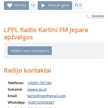
Remaining
Time
-
Patinka
13
Klausyk gyvai
0
-:-
Kontaktai
1x
Playback
LPPL Radio Kartini FM Jepara
Rate
apžvalgos
Chapters
Chapters
Descriptions
descriptions
Radijo kontaktai
off
,
selected
Telefonas:
+(0291) 591290
Subtitles
Svetainė:
jepara.go.id
Email:
kartinifmjpr@gmail.com
subtitles
settings
,
WhatsApp:
+6281325050387
opens