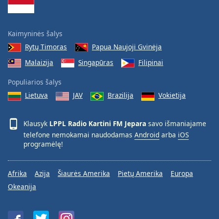
Kaimyninės šalys
Rytų Timoras
Papua Naujoji Gvinėja
Malaizija
Singapūras
Filipinai
Populiarios šalys
Lietuva
JAV
Brazilija
Vokietija
Klausyk
LPPL Radio Kartini FM Jepara
savo išmaniajame
telefone nemokamai naudodamas
Android
arba
iOS
programėlę!
Afrika
Azija
Šiaurės Amerika
Pietų Amerika
Europa
Okeanija