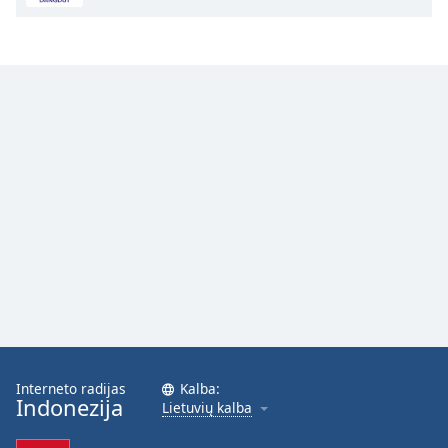
Font
Family
Reset
Done
Close
Modal
Dialog
End
of
dialog
window.
Interneto radijas
Kalba:
Indonezija
Lietuvių kalba