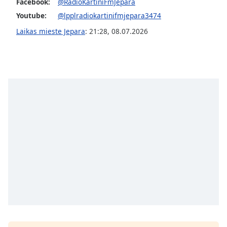
Facebook:
@RadioKartiniFmJepara
subtitles
Youtube:
@lpplradiokartinifmjepara3474
settings
Laikas mieste Jepara
:
21:28
,
08.07.2026
dialog
subtitles
off
,
selected
Audio
Track
Picture-
in-
Picture
Fullscreen
This
is
a
modal
window.
Beginning