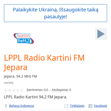
loading.
Play
Palaikykite Ukrainą. Išsaugokite taiką
Video
pasaulyje!
Play
Skip
Backward
Skip
Forward
Mute
Current
Time
0:00
LPPL Radio Kartini FM
/
Duration
-:-
Jepara
Loaded
:
0.00%
Jepara, 94.2 MHz FM
Stream
variety
Type
LIVE
Įvertinimas:
0.0
Atsiliepimai
:
0
Seek to
live,
LPPL Radio Kartini 94,2 FM Jepara.
currently
behind
Bahasa Indonesia
Tinklalapis
live
LIVE