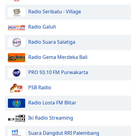
Radio Seribatu - Village
Opacity
Radio Galuh
Caption
Area
Radio Suara Salatiga
Background
Color
Radio Gema Merdeka Bali
Opacity
PRO 93.10 FM Purwakarta
Font
PSB Radio
Size
Radio Losta FM Blitar
Text
Edge
Iki Radio Streaming
Style
Suara Dangdut RRI Palembang