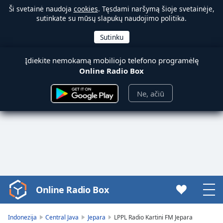
Ši svetainė naudoja
cookies
. Tęsdami naršymą šioje svetainėje,
sutinkate su mūsų slapukų naudojimo politika.
Įdiekite nemokamą mobiliojo telefono programėlę
Online Radio Box
Ne, ačiū
Online Radio Box
Video
Player
is
Indonezija
Central Java
Jepara
LPPL Radio Kartini FM Jepara