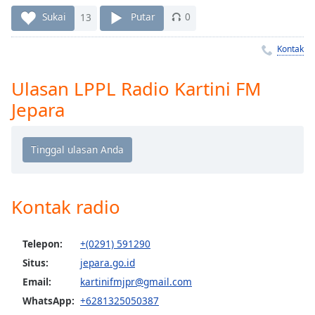
Remaining
Time
-
Sukai
13
Putar
0
-:-
Kontak
1x
Playback
Ulasan LPPL Radio Kartini FM
Rate
Jepara
Chapters
Chapters
Descriptions
descriptions
Kontak radio
off
,
selected
Telepon:
+(0291) 591290
Subtitles
Situs:
jepara.go.id
Email:
kartinifmjpr@gmail.com
subtitles
settings
,
WhatsApp:
+6281325050387