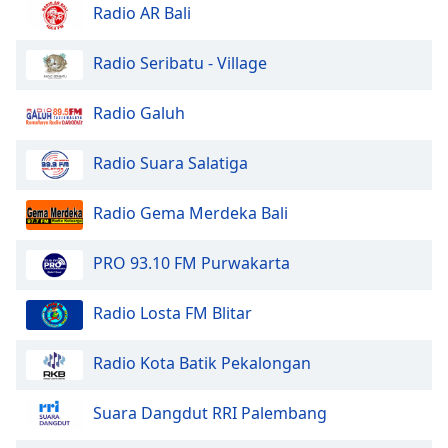
Radio AR Bali
Opacity
Radio Seribatu - Village
Caption
Radio Galuh
Area
Background
Radio Suara Salatiga
Color
Radio Gema Merdeka Bali
Opacity
PRO 93.10 FM Purwakarta
Font
Size
Radio Losta FM Blitar
Radio Kota Batik Pekalongan
Text
Edge
Style
Suara Dangdut RRI Palembang