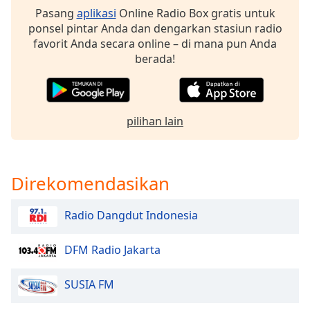
of
Pasang
aplikasi
Online Radio Box gratis untuk
dialog
ponsel pintar Anda dan dengarkan stasiun radio
window.
favorit Anda secara online – di mana pun Anda
Escape
berada!
will
cancel
and
close
pilihan lain
the
window.
Text
Direkomendasikan
Color
Radio Dangdut Indonesia
Opacity
DFM Radio Jakarta
Text
SUSIA FM
Background
Color