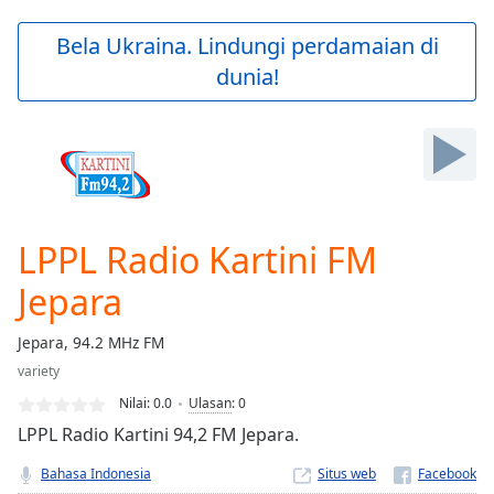
loading.
Play
Bela Ukraina. Lindungi perdamaian di
Video
dunia!
Play
Skip
Backward
Skip
Forward
Mute
Current
Time
0:00
LPPL Radio Kartini FM
/
Duration
-:-
Jepara
Loaded
:
0.00%
Jepara, 94.2 MHz FM
Stream
variety
Type
LIVE
Nilai:
0.0
Ulasan
:
0
Seek to
live,
LPPL Radio Kartini 94,2 FM Jepara.
currently
behind
Bahasa Indonesia
Situs web
live
LIVE