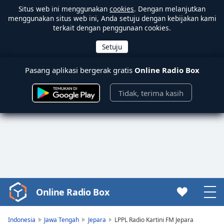
Situs web ini menggunakan
cookies
. Dengan melanjutkan
menggunakan situs web ini, Anda setuju dengan kebijakan kami
terkait dengan penggunaan cookies.
Pasang aplikasi bergerak gratis
Online Radio Box
Tidak, terima kasih
Online Radio Box
Video
Player
is
Indonesia
Jawa Tengah
Jepara
LPPL Radio Kartini FM Jepara