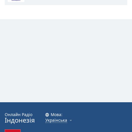
Font
Family
Reset
Done
Close
Modal
Dialog
End
of
dialog
window.
Онлайн Радіо
Мова:
Індонезія
Українська