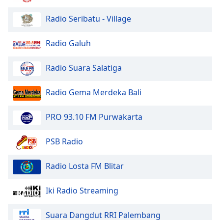
Radio Seribatu - Village
Opacity
Radio Galuh
Caption
Area
Radio Suara Salatiga
Background
Color
Radio Gema Merdeka Bali
Opacity
PRO 93.10 FM Purwakarta
Font
PSB Radio
Size
Radio Losta FM Blitar
Text
Edge
Iki Radio Streaming
Style
Suara Dangdut RRI Palembang