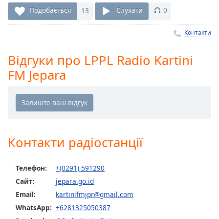
Remaining
Time
-
Подобається
13
Слухати
0
-:-
Контакти
1x
Playback
Відгуки про LPPL Radio Kartini
Rate
FM Jepara
Chapters
Chapters
Descriptions
descriptions
Контакти радіостанції
off
,
selected
Телефон:
+(0291) 591290
Subtitles
Сайт:
jepara.go.id
Email:
kartinifmjpr@gmail.com
subtitles
settings
,
WhatsApp:
+6281325050387
opens