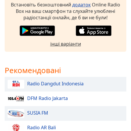
of
Встановіть безкоштовний
додаток
Online Radio
dialog
Box на ваш смартфон та слухайте улюблені
window.
радіостанції онлайн, де б ви не були!
Escape
will
cancel
and
інші варіанти
close
the
window.
Рекомендовані
Text
Color
Radio Dangdut Indonesia
Opacity
DFM Radio Jakarta
SUSIA FM
Text
Background
Color
Radio AR Bali