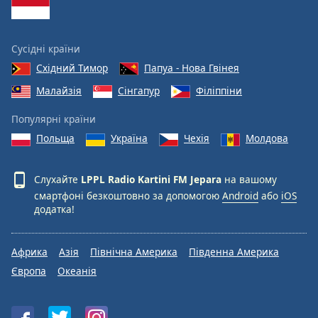
Сусідні країни
Східний Тимор
Папуа - Нова Гвінея
Малайзія
Сінгапур
Філіппіни
Популярні країни
Польща
Україна
Чехія
Молдова
Слухайте
LPPL Radio Kartini FM Jepara
на вашому
смартфоні безкоштовно за допомогою
Android
або
iOS
додатка!
Африка
Азія
Північна Америка
Південна Америка
Європа
Океанія