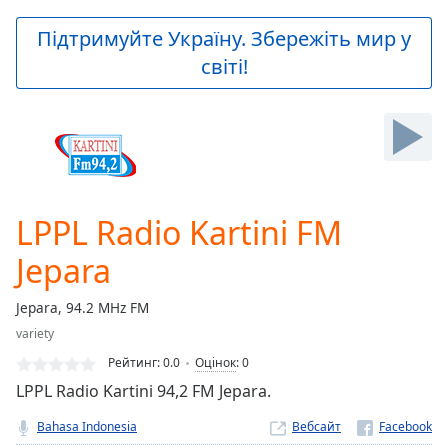
loading.
Play
Підтримуйте Україну. Збережіть мир у
Video
світі!
Play
Skip
Backward
Skip
Forward
Mute
Current
Time
0:00
LPPL Radio Kartini FM
/
Duration
-:-
Jepara
Loaded
:
0.00%
Jepara, 94.2 MHz FM
Stream
variety
Type
LIVE
Рейтинг:
0.0
Оцінок
:
0
Seek to
live,
LPPL Radio Kartini 94,2 FM Jepara.
currently
behind
Bahasa Indonesia
Вебсайт
live
LIVE