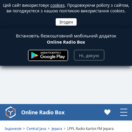
Цей сайт використовує
cookies
. Продовжуючи роботу з сайтом,
ви погоджуєтеся з нашою політикою використання cookies.
Встановіть безкоштовний мобільний додаток
Online Radio Box
Ні, дякую
Online Radio Box
Video
Player
is
Індонезія
Central Java
Jepara
LPPL Radio Kartini FM Jepara