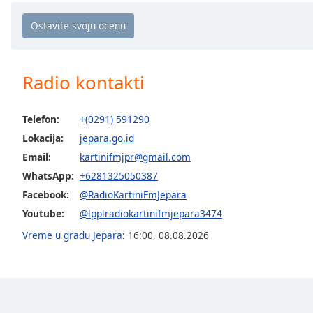
Chapters
Chapters
Descriptions
Radio kontakti
descriptions
off
,
selected
Telefon:
+(0291) 591290
Lokacija:
jepara.go.id
Subtitles
Email:
kartinifmjpr@gmail.com
subtitles
WhatsApp:
+6281325050387
settings
,
Facebook:
@RadioKartiniFmJepara
opens
Youtube:
@lpplradiokartinifmjepara3474
subtitles
settings
Vreme u gradu Jepara
:
16:00
,
08.08.2026
dialog
subtitles
off
,
selected