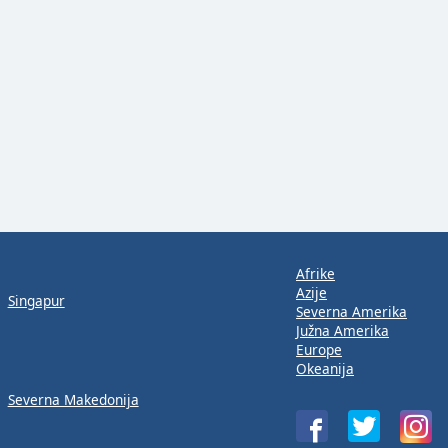
Afrike
Azije
Singapur
Severna Amerika
Južna Amerika
Europe
Okeanija
Severna Makedonija