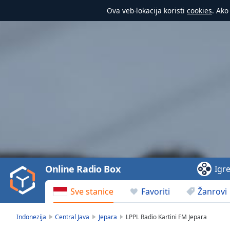
Ova veb-lokacija koristi
cookies
. Ako
Video
Player
is
loading.
Play
Video
Online Radio Box
Igr
Play
Skip
Sve stanice
Favoriti
Žanrovi
Backward
Skip
Forward
Indonezija
Central Java
Jepara
LPPL Radio Kartini FM Jepara
Mute