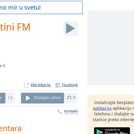
mo mir u svetu!
tini FM
a
:
0
Veb-lokacija
e
13
Slušajte uživo
0
Instalirajte besplat
aplikacija
aplikaciju
Kontakti
telefonu i slušajte 
stanice preko interne
entara