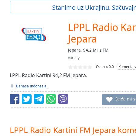
Current
Stanimo uz Ukrajinu. Sačuvaj
Time
0:00
/
Duration
-:-
LPPL Radio Kar
Loaded
:
0.00%
Jepara
0:00
Stream
Jepara, 94.2 MHz FM
Type
LIVE
variety
Seek to
Ocena:
0.0
Komentar
live,
currently
LPPL Radio Kartini 94,2 FM Jepara.
behind
live
LIVE
Bahasa Indonesia
Remaining
Time
-
Sviđa mi s
-:-
1x
Playback
Rate
LPPL Radio Kartini FM Jepara kom