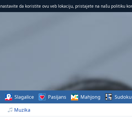
 nastavite da koristite ovu veb lokaciju, pristajete na našu politiku ko
e
Slagalice
Pasijans
Mahjong
Sudoku
Muzika