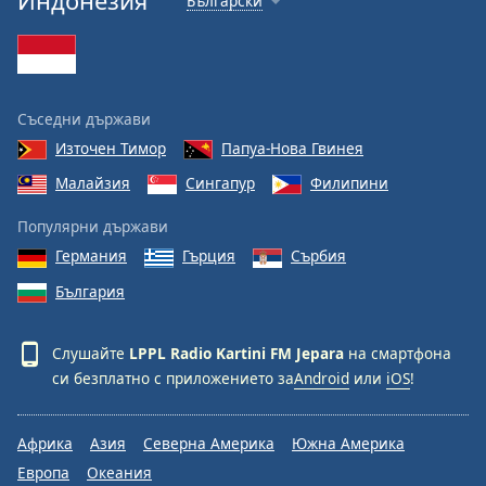
Индонезия
Български
Съседни държави
Източен Тимор
Папуа-Нова Гвинея
Малайзия
Сингапур
Филипини
Популярни държави
Германия
Гърция
Сърбия
България
Слушайте
LPPL Radio Kartini FM Jepara
на смартфона
си безплатно с приложението за
Android
или
iOS
!
Африка
Азия
Северна Америка
Южна Америка
Европа
Океания