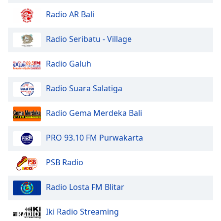
Color
Radio AR Bali
Opacity
Radio Seribatu - Village
Caption
Radio Galuh
Area
Background
Radio Suara Salatiga
Color
Radio Gema Merdeka Bali
Opacity
PRO 93.10 FM Purwakarta
Font
Size
PSB Radio
Radio Losta FM Blitar
Text
Edge
Style
Iki Radio Streaming