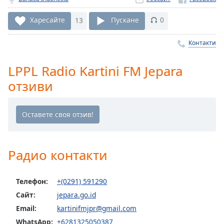
Remaining
Time
-
Харесайте
13
Пускане
0
-:-
Контакти
1x
Playback
LPPL Radio Kartini FM Jepara
Rate
отзиви
Chapters
Chapters
Descriptions
descriptions
Радио контакти
off
,
selected
Телефон:
+(0291) 591290
Subtitles
Сайт:
jepara.go.id
Email:
kartinifmjpr@gmail.com
subtitles
settings
,
WhatsApp:
+6281325050387