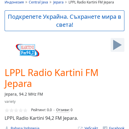
is
Индонезия
Central Java
Jepara
LPPL Radio Kartini FM Jepara
loading.
Play
Подкрепете Украйна. Съхранете мира в
Video
света!
Play
Skip
Backward
Skip
Forward
Mute
Current
Time
0:00
LPPL Radio Kartini FM
/
Duration
-:-
Jepara
Loaded
:
0.00%
Jepara, 94.2 MHz FM
Stream
variety
Type
LIVE
Рейтинг:
0.0
Отзиви
:
0
Seek to
live,
LPPL Radio Kartini 94,2 FM Jepara.
currently
behind
Bahasa Indonesia
Уебсайт
live
LIVE