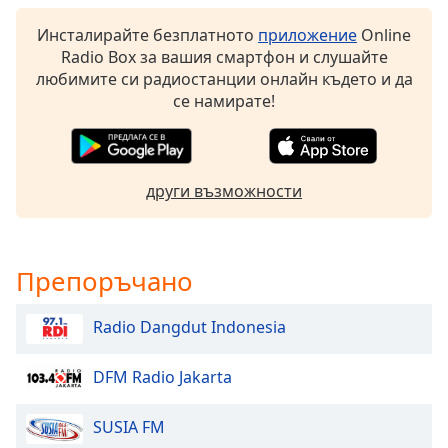
Beginning
of
Инсталирайте безплатното
приложение
Online
dialog
Radio Box за вашия смартфон и слушайте
window.
любимите си радиостанции онлайн където и да
Escape
се намирате!
will
cancel
and
close
други възможности
the
window.
Text
Препоръчано
Color
Radio Dangdut Indonesia
Opacity
DFM Radio Jakarta
Text
SUSIA FM
Background