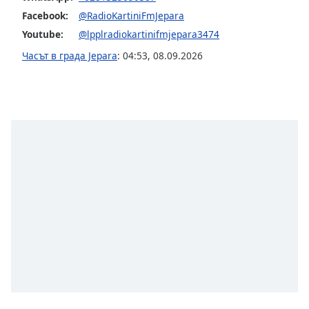
opens
Facebook:
@RadioKartiniFmJepara
subtitles
Youtube:
@lpplradiokartinifmjepara3474
settings
Часът в града Jepara
:
04:53
,
08.09.2026
dialog
subtitles
off
,
selected
Audio
Track
Picture-
in-
Picture
Fullscreen
This
is
a
modal
window.