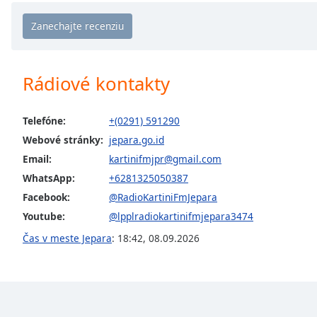
Chapters
Chapters
Descriptions
Rádiové kontakty
descriptions
off
,
selected
Telefóne:
+(0291) 591290
Webové stránky:
jepara.go.id
Subtitles
Email:
kartinifmjpr@gmail.com
subtitles
WhatsApp:
+6281325050387
settings
,
Facebook:
@RadioKartiniFmJepara
opens
Youtube:
@lpplradiokartinifmjepara3474
subtitles
settings
Čas v meste Jepara
:
18:42
,
08.09.2026
dialog
subtitles
off
,
selected