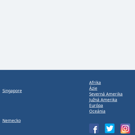
Afrika
Ázie
Singapore
Severná Amerika
Južná Amerika
Európa
Oceánia
Nemecko