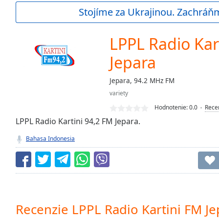
Current
Stojíme za Ukrajinou. Zachráň
Time
0:00
/
Duration
-:-
LPPL Radio Kar
Loaded
:
0.00%
Jepara
0:00
Stream
Jepara, 94.2 MHz FM
Type
LIVE
variety
Seek to
Hodnotenie:
0.0
Rece
live,
currently
LPPL Radio Kartini 94,2 FM Jepara.
behind
live
LIVE
Bahasa Indonesia
Remaining
Time
-
-:-
1x
Playback
Rate
Recenzie LPPL Radio Kartini FM Je