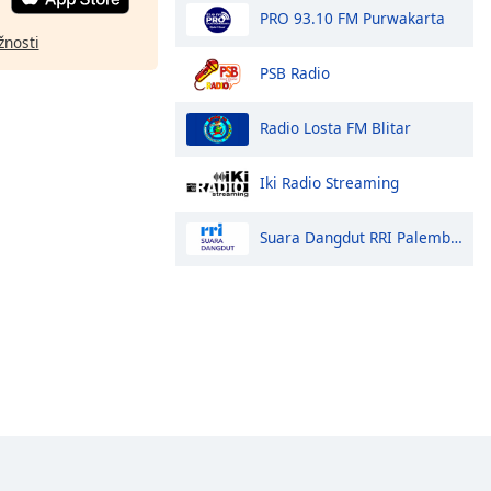
PRO 93.10 FM Purwakarta
žnosti
PSB Radio
Radio Losta FM Blitar
Iki Radio Streaming
Suara Dangdut RRI Palembang