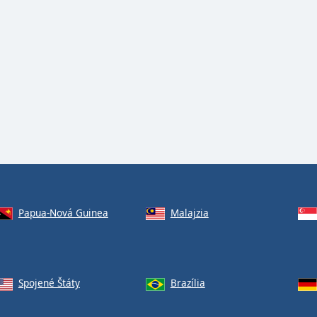
Papua-Nová Guinea
Malajzia
Spojené Štáty
Brazília