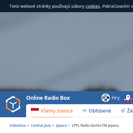
Tieto webové stránky používajú súbory
cookies
. Pokračovaním v
Video
Player
is
loading.
Play
Video
Online Radio Box
Hry
Play
Skip
Všetky stanice
Obľúbené
Žá
Backward
Skip
Forward
Indonézia
Central Java
Jepara
LPPL Radio Kartini FM Jepara
Mute