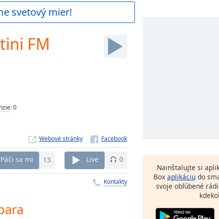
me svetový mier!
tini FM
nzie
:
0
Webové stránky
Páči sa mi
13
Live
0
Nainštalujte si apl
Box
aplikáciu
do sma
Kontakty
svoje obľúbené rádi
kdeko
para