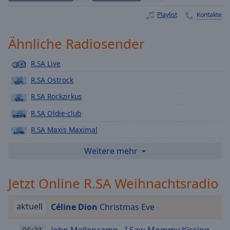
Playback
Playlist
Kontakte
Rate
Chapters
Ähnliche Radiosender
Chapters
R.SA Live
Descriptions
R.SA Ostrock
descriptions
R.SA Rockzirkus
off
,
R.SA Oldie-club
selected
R.SA Maxis Maximal
Subtitles
R.SA Snow Fun Radio
Weitere mehr
subtitles
R.SA Event 101
settings
,
Jetzt Online R.SA Weihnachtsradio
opens
R.SA Das Beatles Radio
subtitles
R.SA Hinhörkanal
settings
aktuell
Céline Dion
Christmas Eve
R.SA Das Schnarchnasenradio
dialog
subtitles
John Mellencamp - I Saw Mommy Kissing
R.SA Disco