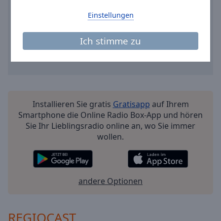
Einstellungen
Ich stimme zu
Installieren Sie gratis
Gratisapp
auf Ihrem
Smartphone die Online Radio Box-App und hören
Sie Ihr Lieblingsradio online an, wo Sie immer
wollen.
andere Optionen
REGIOCAST