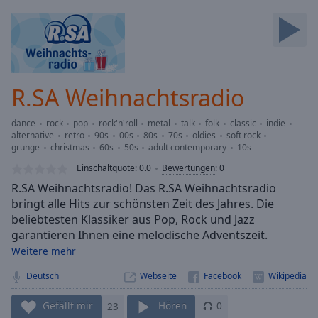
Backward
Skip
Forward
Mute
Current
Time
0:00
R.SA Weihnachtsradio
/
Duration
-:-
dance
rock
pop
rock'n'roll
metal
talk
folk
classic
indie
Loaded
:
alternative
retro
90s
00s
80s
70s
oldies
soft rock
0.00%
grunge
christmas
60s
50s
adult contemporary
10s
Stream
Einschaltquote:
0.0
Bewertungen
:
0
Type
LIVE
R.SA Weihnachtsradio! Das R.SA Weihnachtsradio
Seek to
bringt alle Hits zur schönsten Zeit des Jahres. Die
live,
currently
beliebtesten Klassiker aus Pop, Rock und Jazz
behind
garantieren Ihnen eine melodische Adventszeit.
live
LIVE
Remaining
Weitere mehr
Time
-
Deutsch
Webseite
-:-
Gefällt mir
23
Hören
0
1x