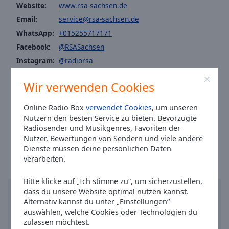
Reset
Website:
www.rsa-sachsen.de
Done
Email:
service@rsa-sachsen.de
Close
WhatsApp:
+015255717171
Modal
Dialog
Facebook:
@RSASachsen
End
Instagram:
@radiorsa
of
dialog
Youtube:
@featured
window.
Wir verwenden Cookies
radio@rsa-sachsen.de
0341 - 39 37 8888 (für Region Leipzig)
0351 - 28 98 9999 (für Region Dresden)
Online Radio Box
verwendet Cookies
, um unseren
0371 - 30 80 9000 (für Region Chemnitz)
Nutzern den besten Service zu bieten. Bevorzugte
Radiosender und Musikgenres, Favoriten der
Ortszeit in Leipzig
:
08:34
,
08.07.2026
Nutzer, Bewertungen von Sendern und viele andere
Dienste müssen deine persönlichen Daten
verarbeiten.
Bitte klicke auf „Ich stimme zu“, um sicherzustellen,
dass du unsere Website optimal nutzen kannst.
Alternativ kannst du unter „Einstellungen“
auswählen, welche Cookies oder Technologien du
zulassen möchtest.