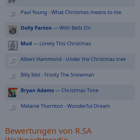
cancel
Paul Young - What Christmas means to me
and
close
the
Dolly Parton
— With Bells On
window.
Mud
— Lonely This Christmas
Text
Color
Albert Hammond - Under the Christmas tree
Opacity
Billy Idol - Frosty The Snowman
Bryan Adams
— Christmas Time
Text
Background
Color
Melanie Thornton - Wonderful Dream
Opacity
Bewertungen von R.SA
Weihnachtsradio