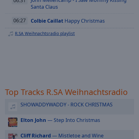
06:31
off
,
Santa Claus
R.SA 1.000 80ER
selected
R.SA 1.000 90
06:27
Colbie Caillat
Happy Christmas
Audio
Track
R.SA Italo Disco Hits
R.SA Weihnachtsradio playlist
R.SA Der R.SA Musik Mix Nonstop
Picture-
in-
Picture
R.SA 80er Hits
Fullscreen
R.SA 80er Disco
This
is
R.SA 70er Oldies
a
R.SA Classic Rock
modal
Top Tracks R.SA Weihnachtsradio
window.
R.SA Gute Laune Classics
R.SA 60er Oldies
Beginning
SHOWADDYWADDY - ROCK CHRISTMAS
of
dialog
Elton John
— Step Into Christmas
window.
Escape
Cliff Richard
— Mistletoe and Wine
will