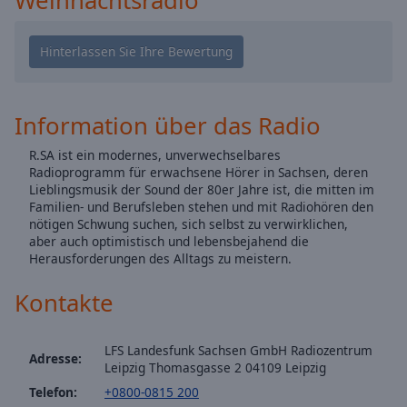
Caption
Area
Background
Color
Opacity
Information über das Radio
R.SA ist ein modernes, unverwechselbares
Font
Radioprogramm für erwachsene Hörer in Sachsen, deren
Size
Lieblingsmusik der Sound der 80er Jahre ist, die mitten im
Familien- und Berufsleben stehen und mit Radiohören den
nötigen Schwung suchen, sich selbst zu verwirklichen,
Text
aber auch optimistisch und lebensbejahend die
Herausforderungen des Alltags zu meistern.
Edge
Style
Kontakte
Font
LFS Landesfunk Sachsen GmbH Radiozentrum
Family
Adresse:
Leipzig Thomasgasse 2 04109 Leipzig
Telefon:
+0800-0815 200