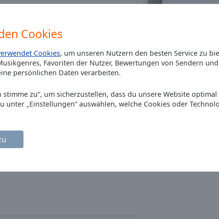
Green Day
den Cookies
The Cure
verwendet Cookies
, um unseren Nutzern den besten Service zu bi
usikgenres, Favoriten der Nutzer, Bewertungen von Sendern und 
e rock
indie rock
electro rock
Billie Eilish
ine persönlichen Daten verarbeiten.
Ich stimme zu“, um sicherzustellen, dass du unsere Website optimal
Lewis Capaldi
du unter „Einstellungen“ auswählen, welche Cookies oder Technol
tive Rock
Depeche Mode
zu