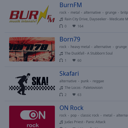
BurnFM
Opacity
rock
metal
alternative
grunge
brit
Rain City Drive, Dayseeker - Medicate 
Font
0
164
Size
Born79
Text
rock
heavy metal
alternative
grunge
Edge
The Duskfall - A Stubborn Soul
Style
1
60
Skafari
Font
Family
alternative
punk
reggae
The Locos - Paletovision
2
63
Reset
Done
ON Rock
Close
rock
pop
classic rock
metal
alterna
Modal
Dialog
Judas Priest - Panic Attack
End