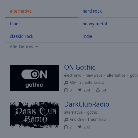
/
Duration
-:-
alternative
hard rock
Loaded
:
0.00%
blues
heavy metal
0:00
classic rock
indie
Stream
Type
LIVE
Alle Genres
Seek to
live,
currently
behind
ON Gothic
live
LIVE
Remaining
electronic
new wave
alternative
goth
Time
-
ASP - Schattenbraut
-:-
3
268
60
1x
DarkClubRadio
Playback
alternative
gothic
Rate
And One - Traumfrau
2
202
Chapters