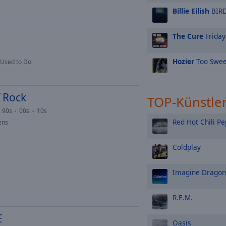
Billie Eilish
BIRD
The Cure
Friday
Hozier
Too Swee
 Used to Do
 Rock
TOP-Künstle
90s
00s
10s
Red Hot Chili P
ens
Coldplay
Imagine Dragon
R.E.M.
E
Oasis