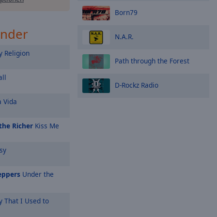
Born79
ender
N.A.R.
 Religion
Path through the Forest
ll
D-Rockz Radio
a Vida
the Richer
Kiss Me
sy
eppers
Under the
That I Used to