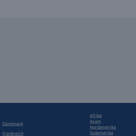
Afrika
Asien
Dänemark
Nordamerika
Südamerika
Frankreich