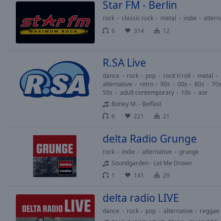
Chapters
Star FM - Berlin
rock
classic rock
metal
indie
altern
Descriptions
6
314
12
descriptions
off
,
selected
R.SA Live
dance
rock
pop
rock'n'roll
metal
Subtitles
alternative
retro
90s
00s
80s
70
50s
adult contemporary
10s
aor
subtitles
Boney M. - Belfast
settings
,
6
221
21
opens
subtitles
delta Radio Grunge
settings
dialog
rock
indie
alternative
grunge
subtitles
Soundgarden - Let Me Drown
off
,
1
141
29
selected
delta radio LIVE
Audio
dance
rock
pop
alternative
reggae
Track