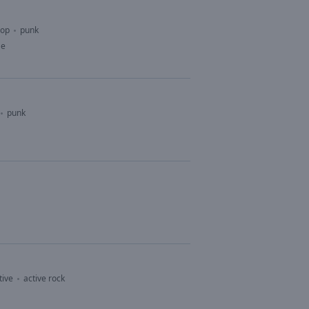
pop
punk
Me
punk
tive
active rock