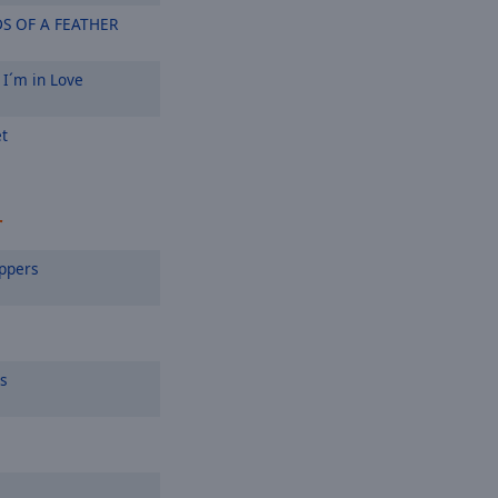
S OF A FEATHER
 I´m in Love
t
r
eppers
s