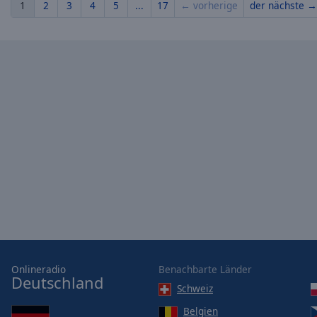
1
2
3
4
5
...
17
← vorherige
der nächste →
Onlineradio
Benachbarte Länder
Deutschland
Schweiz
Belgien