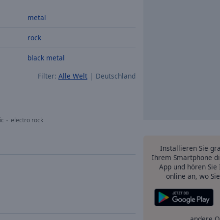
metal
rock
black metal
Filter:
Alle Welt
Deutschland
ic
electro rock
Installieren Sie gr
Ihrem Smartphone di
App und hören Sie 
online an, wo Si
andere O