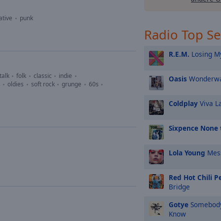
ative
punk
Radio Top S
R.E.M.
Losing My
talk
folk
classic
indie
Oasis
Wonderwa
s
oldies
soft rock
grunge
60s
Coldplay
Viva L
Sixpence None 
Lola Young
Mes
Red Hot Chili P
Bridge
Gotye
Somebody 
Know