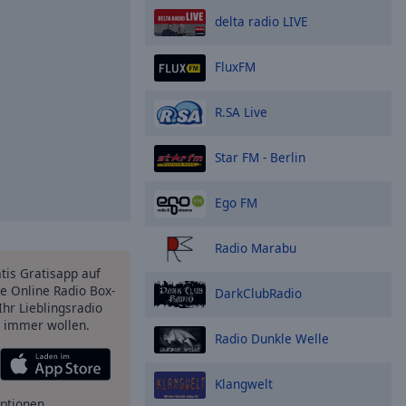
delta radio LIVE
FluxFM
R.SA Live
Star FM - Berlin
Ego FM
Radio Marabu
atis Gratisapp auf
e Online Radio Box-
DarkClubRadio
Ihr Lieblingsradio
e immer wollen.
Radio Dunkle Welle
Klangwelt
ptionen