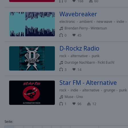
0
168
60
of
dialog
Wavebreaker
window.
electronic
ambient
new wave
indie
Brendan Perry - Wintersun
0
45
D-Rockz Radio
rock
alternative
punk
Durstige Nachbarn - Fickt Euch!
3
14
Star FM - Alternative
rock
indie
alternative
grunge
punk
Muse - Uno
1
96
12
Seite: