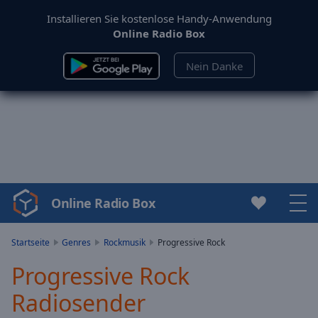
Installieren Sie kostenlose Handy-Anwendung
Online Radio Box
Nein Danke
Online Radio Box
Video
Player
is
Startseite
Genres
Rockmusik
Progressive Rock
loading.
Progressive Rock
Play
Video
Radiosender
Play
Skip