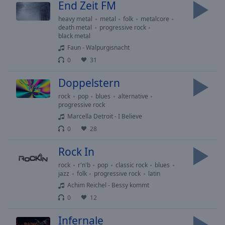
Reset
End Zeit FM
Done
heavy metal
metal
folk
metalcore
Close
death metal
progressive rock
Modal
black metal
Dialog
Faun - Walpurgisnacht
End
of
0
31
dialog
Doppelstern
window.
rock
pop
blues
alternative
progressive rock
Marcella Detroit - I Believe
0
28
Rock In
rock
r'n'b
pop
classic rock
blues
jazz
folk
progressive rock
latin
Achim Reichel - Bessy kommt
0
12
Infernale