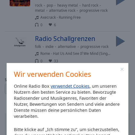
rock
pop
heavy metal
hard rock
metal
alternative rock
progressive rock
Axecrack - Running Free
0
6
Radio Schallgrenzen
folk
indie
alternative
progressive rock
Rome - Hat Us And See If We Mind (Single)
0
33
Wir verwenden Cookies
Seite:
Online Radio Box
verwendet Cookies
, um unseren
1
2
← vorherige
der nächste →
Nutzern den besten Service zu bieten. Bevorzugte
Radiosender und Musikgenres, Favoriten der
Nutzer, Bewertungen von Sendern und viele andere
Dienste müssen deine persönlichen Daten
verarbeiten.
Bitte klicke auf „Ich stimme zu“, um sicherzustellen,