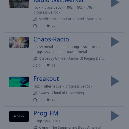
cancel
rock
classic rock
90s
80s
70s
and
progressive rock
close
Manfred Mann's Earth Band - Martha's Madman 1978
the
0
72
window.
Chaos-Radio
Text
heavy metal
metal
progressive rock
Color
progressive metal
power metal
Rhapsody Of Fire - Aeons Of Raging Darkness
0
28
Opacity
Freakout
Text
jazz
alternative
progressive rock
Background
Swans - Cloud of Unknowing
Color
0
19
Prog_FM
Opacity
progressive rock
Kreng - The Summoning (feat. Amenra)