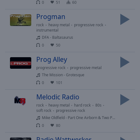
0
51
60
off
,
selected
Progman
Audio
rock
heavy metal
progressive rock
Track
instrumental
DFA - Baltasaurus
Picture-
in-
0
50
Picture
Fullscreen
Prog Alley
This
progressive rock
progressive metal
is
The Mission - Grotesque
a
0
101
modal
window.
Melodic Radio
Beginning
rock
heavy metal
hard rock
80s
soft rock
progressive rock
of
Mike Oldfield - Part One Airborn & Two Platinum
dialog
window.
0
80
Escape
Radio Wattwerker
will