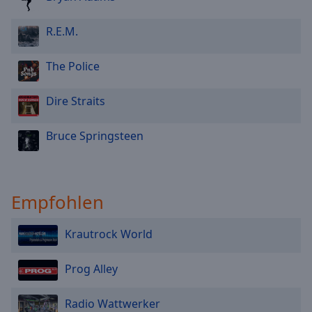
R.E.M.
The Police
Dire Straits
Bruce Springsteen
Empfohlen
Krautrock World
Prog Alley
Radio Wattwerker