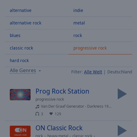
Backward
alternative
indie
Skip
Forward
Mute
alternative rock
metal
Current
Time
0:00
blues
rock
/
classic rock
progressive rock
Duration
-:-
Loaded
:
hard rock
0.00%
Stream
Alle Genres
Filter:
Alle Welt
Deutschland
Type
LIVE
Seek to
live,
Prog Rock Station
currently
behind
progressive rock
live
LIVE
Van Der Graaf Generator - Darkness 1970
Remaining
Time
-
3
129
-:-
ON Classic Rock
1x
rock
heavy metal
classic rock