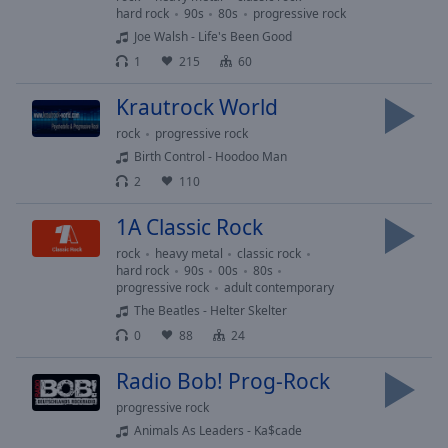
hard rock
90s
80s
progressive rock
Playback
Rate
Joe Walsh - Life's Been Good
1
215
60
Chapters
Krautrock World
Chapters
rock
progressive rock
Descriptions
Birth Control - Hoodoo Man
2
110
descriptions
off
,
1A Classic Rock
selected
rock
heavy metal
classic rock
Subtitles
hard rock
90s
00s
80s
progressive rock
adult contemporary
subtitles
The Beatles - Helter Skelter
settings
,
0
88
24
opens
subtitles
Radio Bob! Prog-Rock
settings
progressive rock
dialog
Animals As Leaders - Ka$cade
subtitles