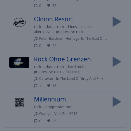
Caption
0
53
Area
Background
Oldinn Resort
Color
rock
classic rock
blues
metal
alternative
progressive rock
Opacity
Peter Bardens - Homage To The God Of Light 1970
0
29
Font
Rock Ohne Grenzen
Size
rock
classic rock
hard rock
progressive rock
folk rock
Text
Caravan - In The Land Of Grey And Pink
Edge
1
16
Style
Millennium
Font
rock
progressive rock
Family
Orange - Void Zen 2018
0
25