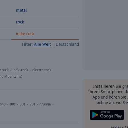
metal
rock
indie rock
Filter:
Alle Welt
Deutschland
e rock
indie rock
electro rock
ond Mountains)
Installieren Sie gr
Ihrem Smartphone di
App und hören Sie 
online an, wo Si
op40
90s
80s
70s
grunge
andere O