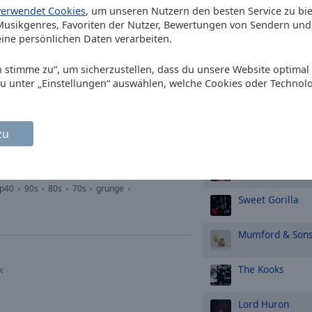
Simian
We Are Y
verwendet Cookies
, um unseren Nutzern den besten Service zu bi
usikgenres, Favoriten der Nutzer, Bewertungen von Sendern und 
ine persönlichen Daten verarbeiten.
Niño Baldío
06/
Ich stimme zu“, um sicherzustellen, dass du unsere Website optimal
The Kooks
Alway
heavy metal
hard rock
metal
du unter „Einstellungen“ auswählen, welche Cookies oder Technol
Be
alternative
oldies
funk
soundtrack
indie rock
TOP-Künstle
zu
sombr
TTEMBERG
op40
90s
80s
70s
grunge
Sweet Gorilla
Mumford & Son
The Kooks
k
Lord Huron