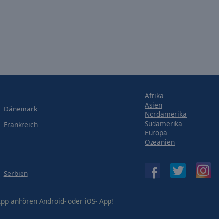
Afrika
Asien
Dänemark
Nordamerika
Südamerika
Frankreich
Europa
Ozeanien
Serbien
-App anhören
Android-
oder
iOS-
App!