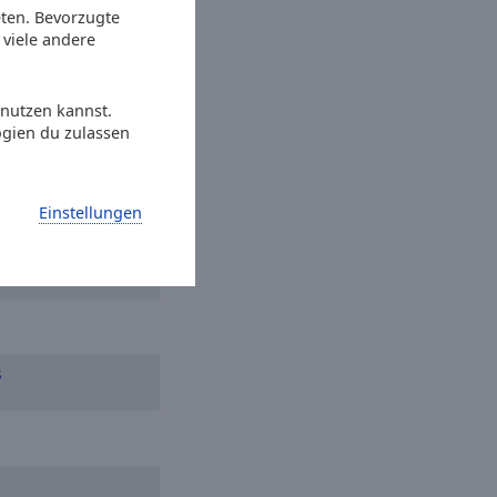
our Friends
eten. Bevorzugte
viele andere
06/06
 nutzen kannst.
s Where I Need to
ogien du zulassen
r
Einstellungen
s