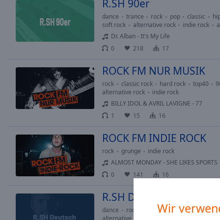
Chapters
R.SH 90er
dance
trance
rock
pop
classic
hi
Descriptions
soft rock
alternative rock
indie rock
a
Dr. Alban - It's My Life
descriptions
off
,
0
218
17
selected
ROCK FM NUR MUSIK
Subtitles
rock
classic rock
hard rock
top40
9
alternative rock
indie rock
subtitles
BILLY IDOL & AVRIL LAVIGNE - 77
settings
,
1
15
16
opens
subtitles
ROCK FM INDIE ROCK
settings
dialog
rock
grunge
indie rock
subtitles
ALMOST MONDAY - SHE LIKES SPORTS
off
,
0
141
16
selected
R.SH Deutsch
Audio
Wir verwen
dance
rock
pop
rap
hip-hop
soul
Track
alternative rock
indie rock
10s