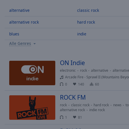
/
Duration
-:-
alternative
classic rock
Loaded
:
0.00%
alternative rock
hard rock
0:00
blues
indie
Stream
Type
LIVE
Alle Genres
Seek to
live,
currently
behind
ON Indie
live
LIVE
Remaining
electronic
rock
alternative
alternativ
Time
-
Arcade Fire - Sprawl II (Mountains Bey
-:-
0
140
60
1x
ROCK FM
Playback
rock
classic rock
hard rock
news
t
Rate
alternative rock
indie rock
1
81
Chapters