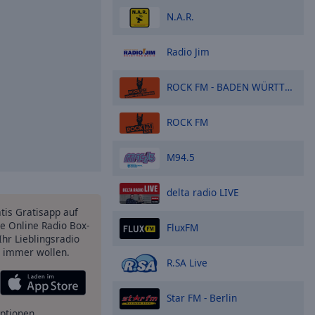
N.A.R.
Radio Jim
ROCK FM - BADEN WÜRTTEMBERG
ROCK FM
M94.5
delta radio LIVE
atis Gratisapp auf
e Online Radio Box-
FluxFM
Ihr Lieblingsradio
e immer wollen.
R.SA Live
Star FM - Berlin
ptionen