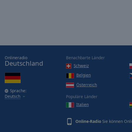
Opacity
Font
Size
Text
Edge
Onlineradio
Benachbarte Länder
Style
Deutschland
Schweiz
Belgien
Font
Family
Österreich
Sprache:
Deutsch
Populäre Länder
Reset
Italien
Done
Close
Modal
Online-Radio
Sie können Onli
Dialog
End