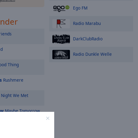
Ego FM
ender
Radio Marabu
riends
DarkClubRadio
ed
Radio Dunkle Welle
od Thing
s
Rushmere
 Night We Met
ow
Maybe Tomorrow
s
Waterfall