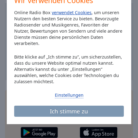
Wir verwenden Cookies
Reset
Done
Online Radio Box
verwendet Cookies
, um unseren
Close
Nutzern den besten Service zu bieten. Bevorzugte
Modal
Dialog
Radiosender und Musikgenres, Favoriten der
End
Nutzer, Bewertungen von Sendern und viele andere
of
Dienste müssen deine persönlichen Daten
verarbeiten.
dialog
window.
Bitte klicke auf „Ich stimme zu“, um sicherzustellen,
dass du unsere Website optimal nutzen kannst.
Alternativ kannst du unter „Einstellungen“
auswählen, welche Cookies oder Technologien du
zulassen möchtest.
Einstellungen
Installieren Sie gratis
Gratisapp
auf Ihrem
Smartphone die Online Radio Box-App und hören
Ich stimme zu
Sie Ihr Lieblingsradio online an, wo Sie immer
wollen.