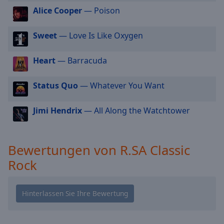
cancel
Alice Cooper
— Poison
and
close
Sweet
— Love Is Like Oxygen
the
window.
Heart
— Barracuda
Text
Status Quo
— Whatever You Want
Color
Jimi Hendrix
— All Along the Watchtower
Opacity
Text
Bewertungen von R.SA Classic
Background
Rock
Color
Opacity