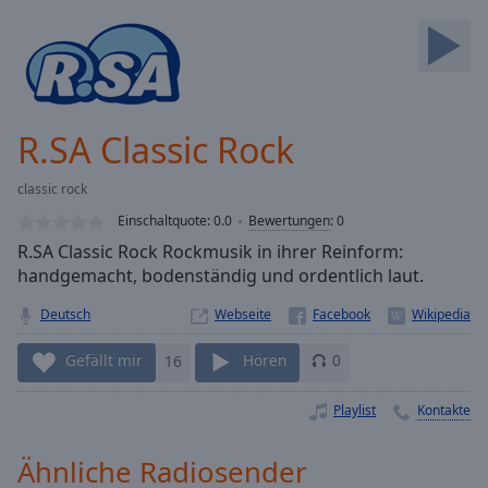
Backward
Skip
Forward
Mute
Current
Time
0:00
R.SA Classic Rock
/
Duration
-:-
classic rock
Loaded
:
0.00%
Einschaltquote:
0.0
Bewertungen
:
0
Stream
R.SA Classic Rock Rockmusik in ihrer Reinform:
Type
LIVE
handgemacht, bodenständig und ordentlich laut.
Seek to
live,
Deutsch
Webseite
currently
behind
Gefällt mir
16
Hören
0
live
LIVE
Remaining
Time
-
Playlist
Kontakte
-:-
Ähnliche Radiosender
1x