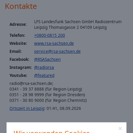
Caption
Kontakte
Area
Background
Color
LFS Landesfunk Sachsen GmbH Radiozentrum
Adresse:
Leipzig Thomasgasse 2 04109 Leipzig
Telefon:
+0800-0815 200
Opacity
Website:
www.rsa-sachsen.de
Email:
service@rsa-sachsen.de
Font
Facebook:
@RSASachsen
Size
Instagram:
@radiorsa
Youtube:
@featured
Text
radio@rsa-sachsen.de;
Edge
0341 - 39 37 8888 (für Region Leipzig)
Style
0351 - 28 98 9999 (für Region Dresden)
0371 - 30 80 9000 (für Region Chemnitz)
Ortszeit in Leipzig
:
01:41
,
08.09.2026
Font
Family