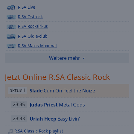
Playback
R.SA Live
Rate
R.SA Ostrock
Chapters
R.SA Rockzirkus
Chapters
R.SA Oldie-club
Descriptions
R.SA Maxis Maximal
descriptions
R.SA Weihnachtsradio
Weitere mehr
off
,
R.SA Snow Fun Radio
selected
Jetzt Online R.SA Classic Rock
R.SA Event 101
Subtitles
R.SA Das Beatles Radio
aktuell
Slade
Cum On Feel the Noize
subtitles
R.SA Hinhörkanal
settings
,
R.SA Das Schnarchnasenradio
23:35
Judas Priest
Metal Gods
opens
subtitles
R.SA Disco
settings
23:33
Uriah Heep
Easy Livin'
R.SA 1.000 80ER
dialog
subtitles
R.SA Classic Rock playlist
R.SA 1.000 90