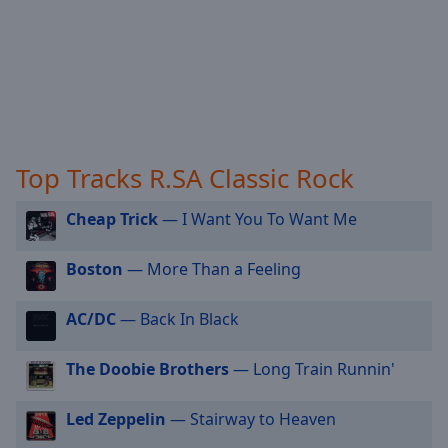
off
,
R.SA Italo Disco Hits
selected
R.SA Der R.SA Musik Mix Nonstop
Audio
Track
R.SA 80er Hits
R.SA 80er Disco
Picture-
in-
R.SA 70er Oldies
Picture
Top Tracks R.SA Classic Rock
Fullscreen
R.SA Gute Laune Classics
This
Cheap Trick
— I Want You To Want Me
R.SA 60er Oldies
is
a
modal
Boston
— More Than a Feeling
window.
AC/DC
— Back In Black
Beginning
of
The Doobie Brothers
— Long Train Runnin'
dialog
window.
Led Zeppelin
— Stairway to Heaven
Escape
will