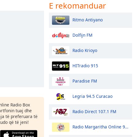
E rekomanduar
Ritmo Antiyano
Dolfijn FM
Radio Krioyo
HITradio 915
Paradise FM
Legria 94.5 Curacao
Online Radio Box
tfonin tuaj dhe
Radio Direct 107.1 FM
aja të preferuara të
kudo që të jeni!
Radio Margaritha Online 90.3 FM