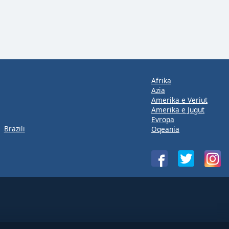
Afrika
Azia
Amerika e Veriut
Amerika e Jugut
Evropa
Brazili
Oqeania