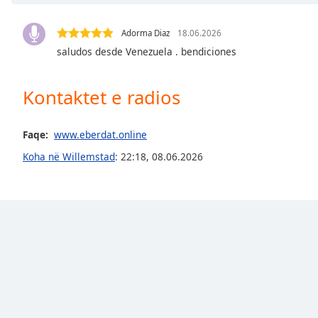
Chapters
Chapters
Adorma Diaz
18.06.2026
saludos desde Venezuela . bendiciones
Descriptions
descriptions
Kontaktet e radios
off
,
selected
Faqe:
www.eberdat.online
Subtitles
Koha në Willemstad
:
22:18
,
08.06.2026
subtitles
settings
,
opens
subtitles
settings
dialog
subtitles
off
,
selected