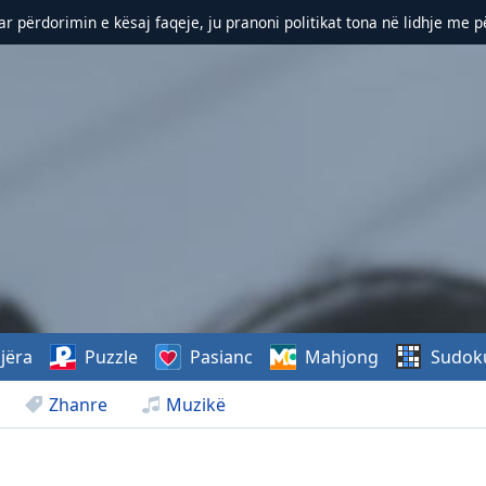
r përdorimin e kësaj faqeje, ju pranoni politikat tona në lidhje me 
jëra
Puzzle
Pasianc
Mahjong
Sudok
Zhanre
Muzikë