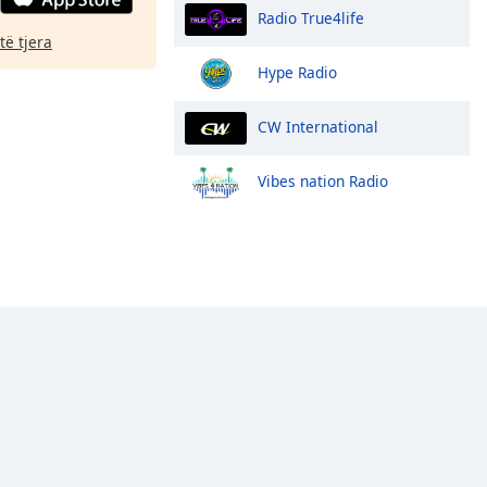
Radio True4life
të tjera
Hype Radio
CW International
Vibes nation Radio