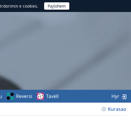
përdorimin e cookies.
u
Reversi
Tavëll
Hyr
Kurasao