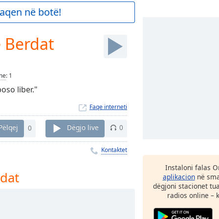
aqen në botë!
 Berdat
me
:
1
oso liber."
Faqe interneti
Pëlqej
0
Dëgjo live
0
Kontaktet
Instaloni falas 
dat
aplikacion
në smar
dëgjoni stacionet tu
radios online – 