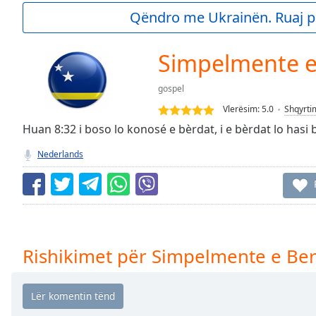
Current
Qëndro me Ukrainën. Ruaj p
Time
0:00
/
Duration
-:-
Simpelmente e
Loaded
:
0.00%
gospel
0:00
Vlerësim:
5.0
Shqyrti
Stream
Type
Huan 8:32 i boso lo konosé e bèrdat, i e bèrdat lo hasi b
LIVE
Seek to
Nederlands
live,
currently
behind
live
LIVE
Remaining
Time
-
-:-
Rishikimet për Simpelmente e Ber
1x
Playback
Rate