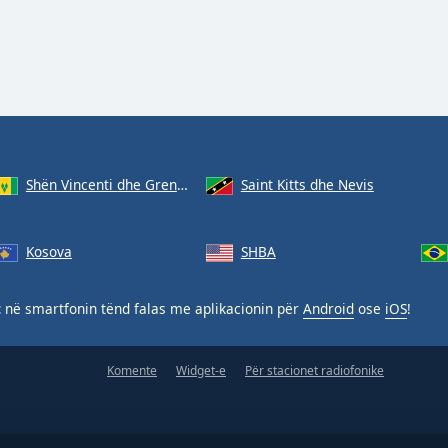
Shën Vincenti dhe Grenadinet
Saint Kitts dhe Nevis
Kosova
SHBA
t
në smartfonin tënd falas me aplikacionin për
Android
ose
iOS
!
Komente
Widget-e
Për stacionet radiofonike