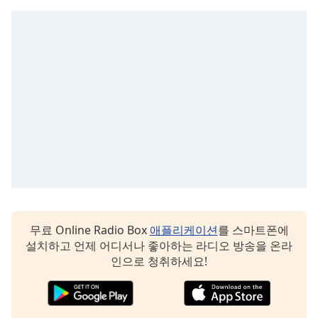
subtitles
settings
dialog
subtitles
off
,
selected
Audio
Track
Picture-
in-
Picture
Fullscreen
This
is
무료 Online Radio Box
애플리케이션
를 스마트폰에
a
설치하고 언제 어디서나 좋아하는 라디오 방송을 온라
modal
인으로 청취하세요!
window.
Beginning
of