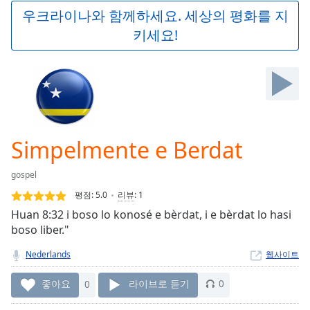
Play
우크라이나와 함께하세요. 세상의 평화를 지
Video
키세요!
Play
Skip
Backward
Skip
Forward
Mute
Current
Time
0:00
Simpelmente e Berdat
/
Duration
-:-
gospel
Loaded
:
0.00%
평점:
5.0
리뷰
:
1
Stream
Huan 8:32 i boso lo konosé e bèrdat, i e bèrdat lo hasi
Type
LIVE
boso liber."
Seek to
live,
Nederlands
웹사이트
currently
behind
좋아요
0
라이브로 듣기
0
live
LIVE
Remaining