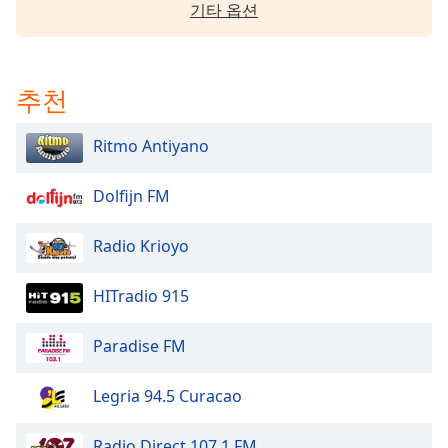
기타 옵션
dialog
window.
Escape
will
추천
cancel
and
close
Ritmo Antiyano
the
window.
Dolfijn FM
Text
Radio Krioyo
Color
HITradio 915
Opacity
Paradise FM
Text
Background
Legria 94.5 Curacao
Color
Radio Direct 107.1 FM