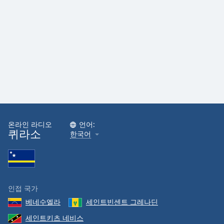
Family
Reset
Done
Close
Modal
Dialog
End
of
dialog
window.
온라인 라디오
언어:
퀴라소
한국어
인접 국가
베네수엘라
세인트빈센트 그레나딘
세인트키츠 네비스