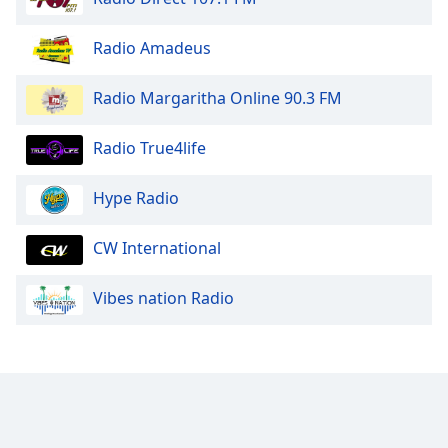
Opacity
Radio Amadeus
Caption
Radio Margaritha Online 90.3 FM
Area
Background
Radio True4life
Color
Hype Radio
Opacity
CW International
Font
Size
Vibes nation Radio
Text
Edge
Style
Font