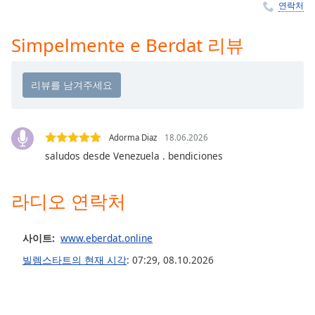
Time
-
연락처
-:-
Simpelmente e Berdat 리뷰
1x
Playback
Rate
Chapters
Chapters
Adorma Diaz
18.06.2026
saludos desde Venezuela . bendiciones
Descriptions
descriptions
라디오 연락처
off
,
selected
사이트:
www.eberdat.online
Subtitles
빌렘스타트의 현재 시각
:
07:29
,
08.10.2026
subtitles
settings
,
opens