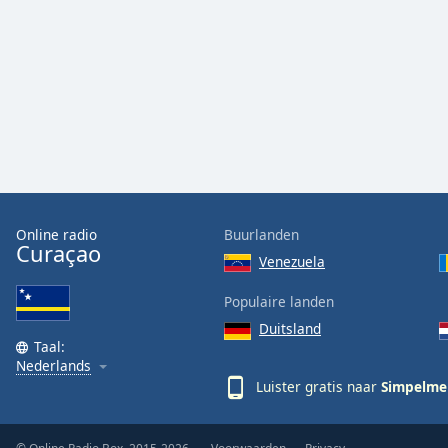
Audio
Track
Picture-
in-
Picture
Fullscreen
This
is
a
modal
window.
Online radio
Buurlanden
Curaçao
Venezuela
Beginning
of
Populaire landen
dialog
Duitsland
window.
Taal:
Escape
Nederlands
will
Luister gratis naar
Simpelme
cancel
and
close