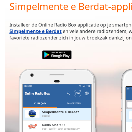
Current
Simpelmente e Berdat-appli
Time
0:00
/
Duration
-:-
Installeer de Online Radio Box applicatie op je smartph
Loaded
:
Simpelmente e Berdat
en vele andere radiozenders, w
0.00%
favoriete radiozender zich in jouw broekzak dankzij o
0:00
Stream
Type
LIVE
Seek to
live,
currently
behind
live
LIVE
Remaining
Time
-
-:-
CURAÇAO
FAVORIETEN
1x
Simpelmente e Berdat
gospel
Playback
Rate
Radio Mas 99.7
pop
top40
adult contemporary