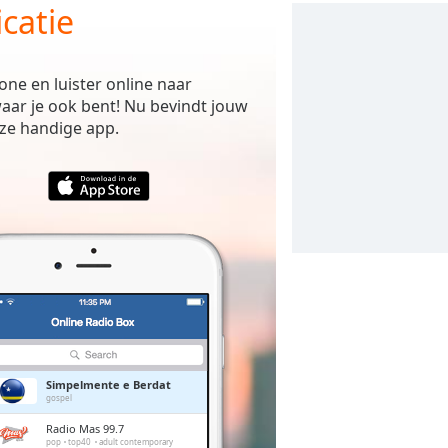
catie
one en luister online naar
aar je ook bent! Nu bevindt jouw
nze handige app.
Simpelmente e Berdat
gospel
Radio Mas 99.7
pop
top40
adult contemporary