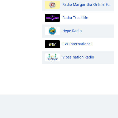
Radio Margaritha Online 90.3 FM
Radio True4life
Hype Radio
CW International
Vibes nation Radio