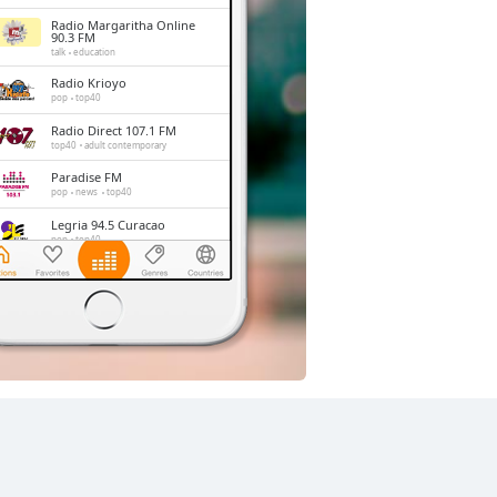
Radio Margaritha Online
90.3 FM
talk
education
Radio Krioyo
pop
top40
Radio Direct 107.1 FM
top40
adult contemporary
Paradise FM
pop
news
top40
Legria 94.5 Curacao
pop
top40
HITradio 915
dance
pop
top40
Radio True4life
pop
talk
adult contemporary