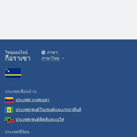
Family
Reset
Done
Close
Modal
Dialog
วิทยุออนไลน์
ภาษา:
End
กือราเซา
ภาษาไทย
of
dialog
window.
ประเทศเพื่อนบ้าน
ประเทศเวเนซุเอลา
ประเทศเซนต์วินเซนต์และเกรนาดีนส์
ประเทศเซนต์คิตส์และเนวิส
ประเทศที่นิยม