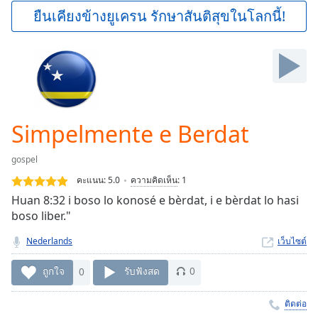
Play
ยืนเคียงข้างยูเครน รักษาสันติสุขในโลกนี้!
Video
Play
Skip
Backward
Skip
Forward
Mute
Current
Simpelmente e Berdat
Time
0:00
/
gospel
Duration
-:-
คะแนน:
5.0
ความคิดเห็น
:
1
Loaded
:
Huan 8:32 i boso lo konosé e bèrdat, i e bèrdat lo hasi
0.00%
boso liber."
Stream
Type
LIVE
Nederlands
เว็บไซต์
Seek to
live,
ถูกใจ
0
รับฟังสด
0
currently
behind
live
LIVE
ติดต่อ
Remaining