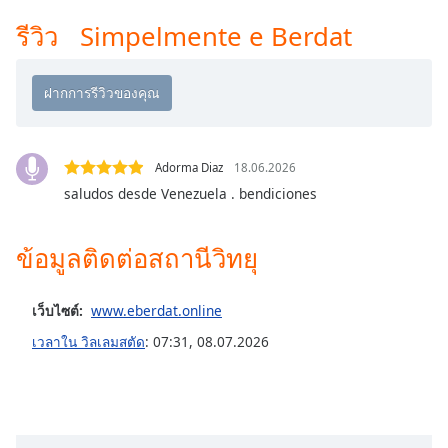
Time
-
-:-
รีวิว Simpelmente e Berdat
1x
Playback
Rate
Chapters
Adorma Diaz
18.06.2026
Chapters
saludos desde Venezuela . bendiciones
Descriptions
ข้อมูลติดต่อสถานีวิทยุ
descriptions
off
,
selected
เว็บไซต์:
www.eberdat.online
เวลาใน วิลเลมสตัด
:
07:31
,
08.07.2026
Subtitles
subtitles
settings
,
opens