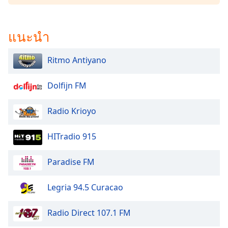
dialog
window.
Escape
แนะนำ
will
cancel
Ritmo Antiyano
and
close
the
Dolfijn FM
window.
Radio Krioyo
Text
Color
HITradio 915
Opacity
Paradise FM
Legria 94.5 Curacao
Text
Background
Color
Radio Direct 107.1 FM