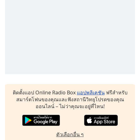
subtitles
settings
dialog
subtitles
off
,
selected
Audio
Track
Picture-
in-
Picture
Fullscreen
This
ติดตั้งแอป Online Radio Box
แอปพลิเคชัน
ฟรีสำหรับ
is
สมาร์ตโฟนของคุณและฟังสถานีวิทยุโปรดของคุณ
a
ออนไลน์ – ไม่ว่าคุณจะอยู่ที่ไหน!
modal
window.
Beginning
ตัวเลือกอื่น ๆ
of