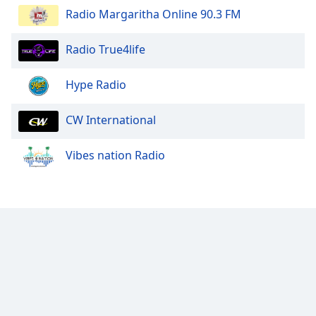
Radio Margaritha Online 90.3 FM
Opacity
Radio True4life
Caption
Area
Hype Radio
Background
Color
CW International
Opacity
Vibes nation Radio
Font
Size
Text
Edge
Style
Font