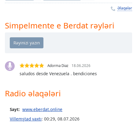
Remaining
Time
-
Əlaqələr
-:-
Simpelmente e Berdat rəyləri
1x
Playback
Rate
Chapters
Chapters
Adorma Diaz
18.06.2026
saludos desde Venezuela . bendiciones
Descriptions
descriptions
Radio əlaqələri
off
,
selected
Sayt:
www.eberdat.online
Subtitles
Villemştad vaxtı
:
00:29
,
08.07.2026
subtitles
settings
,