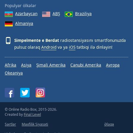
Populyar ölkələr
Azərbaycan
ABŞ
Braziliya
Almaniya
Simpelmente e Berdat
radiostansiyasını smartfonunuzda
pulsuz olaraq
Android
və ya
iOS
tətbiqi ilə dinləyin!
Afrika
Asiya
Şimali Amerika
Cənubi Amerika
Avropa
Okeaniya
© Online Radio Box, 2015-2026.
Created by
Final Level
Şərtlər
Məxfilik Siyasəti
Əlaqə