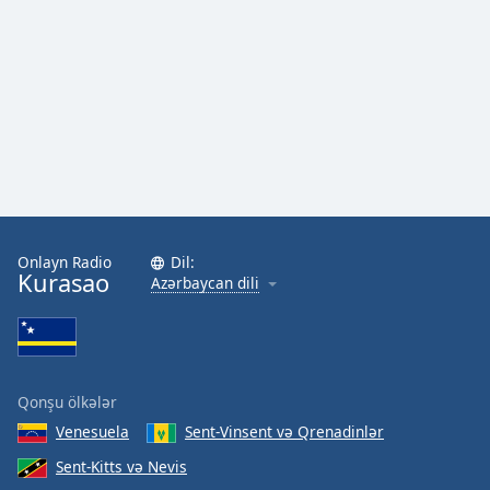
Font
Family
Reset
Done
Close
Modal
Dialog
End
of
Onlayn Radio
Dil:
dialog
Kurasao
Azərbaycan dili
window.
Qonşu ölkələr
Venesuela
Sent-Vinsent və Qrenadinlər
Sent-Kitts və Nevis