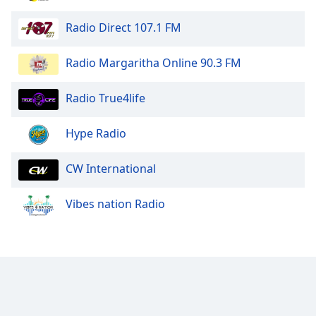
Radio Direct 107.1 FM
Opacity
Radio Margaritha Online 90.3 FM
Caption
Area
Radio True4life
Background
Color
Hype Radio
Opacity
CW International
Font
Vibes nation Radio
Size
Text
Edge
Style