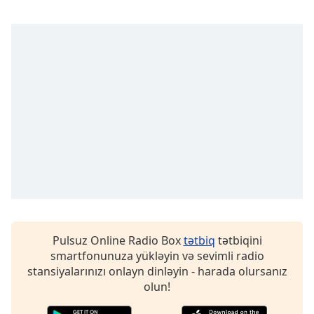
opens
subtitles
settings
dialog
subtitles
off
,
selected
Audio
Track
Picture-
in-
Picture
Fullscreen
This
is
Pulsuz Online Radio Box
tətbiq
tətbiqini
a
smartfonunuza yükləyin və sevimli radio
modal
stansiyalarınızı onlayn dinləyin - harada olursanız
window.
olun!
Beginning