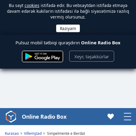
Bu sayt
cookies
istifadə edir. Bu vebsaytdan istifadə etməyə
davam edərək kukilərin istifadəsi ilə bağlı siyasətimizə razılıq
vermiş olursunuz.
Pulsuz mobil tətbiqi quraşdırın
Online Radio Box
Xeyr, təşəkkürlər
Online Radio Box
Video
Player
is
Kurasao
Villemştad
Simpelmente e Berdat