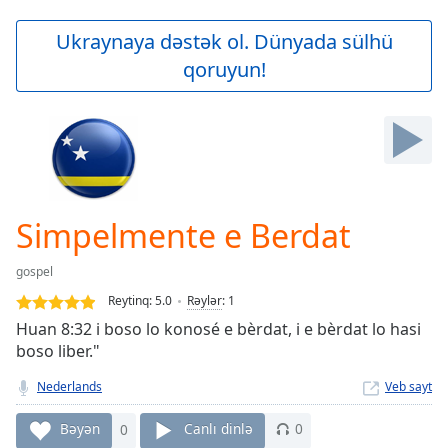
loading.
Play
Ukraynaya dəstək ol. Dünyada sülhü
Video
qoruyun!
Play
Skip
Backward
Skip
Forward
Mute
Current
Time
0:00
Simpelmente e Berdat
/
Duration
-:-
gospel
Loaded
:
0.00%
Reytinq:
5.0
Rəylər
:
1
Stream
Huan 8:32 i boso lo konosé e bèrdat, i e bèrdat lo hasi
Type
LIVE
boso liber."
Seek to
live,
Nederlands
Veb sayt
currently
behind
Bəyən
0
Canlı dinlə
0
live
LIVE