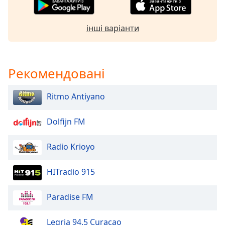
of
dialog
window.
інші варіанти
Escape
will
cancel
and
Рекомендовані
close
the
Ritmo Antiyano
window.
Dolfijn FM
Text
Color
Radio Krioyo
Opacity
HITradio 915
Text
Paradise FM
Background
Color
Legria 94.5 Curacao