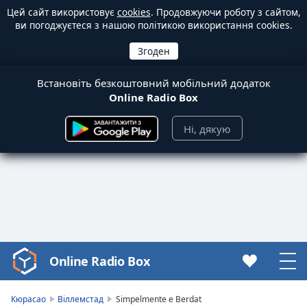
Цей сайт використовує
cookies
. Продовжуючи роботу з сайтом,
ви погоджуєтеся з нашою політикою використання cookies.
Встановіть безкоштовний мобільний додаток
Online Radio Box
Ні, дякую
Online Radio Box
Video
Player
is
Кюрасао
Віллемстад
Simpelmente e Berdat