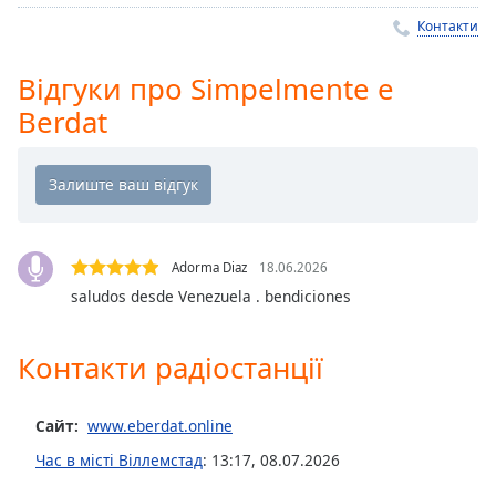
Remaining
Time
-
Контакти
-:-
Відгуки про Simpelmente e
1x
Berdat
Playback
Rate
Chapters
Chapters
Adorma Diaz
18.06.2026
Descriptions
saludos desde Venezuela . bendiciones
descriptions
off
,
selected
Контакти радіостанції
Subtitles
Сайт:
www.eberdat.online
subtitles
Час в місті Віллемстад
:
13:17
,
08.07.2026
settings
,
opens