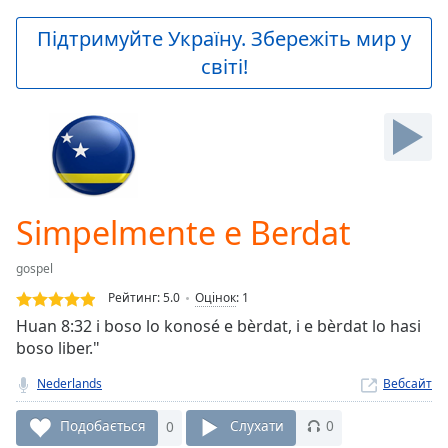
loading.
Play
Підтримуйте Україну. Збережіть мир у
Video
світі!
Play
Skip
Backward
Skip
Forward
Mute
Current
Time
0:00
Simpelmente e Berdat
/
Duration
-:-
gospel
Loaded
:
0.00%
Рейтинг:
5.0
Оцінок
:
1
Stream
Huan 8:32 i boso lo konosé e bèrdat, i e bèrdat lo hasi
Type
LIVE
boso liber."
Seek to
live,
Nederlands
Вебсайт
currently
behind
Подобається
0
Слухати
0
live
LIVE