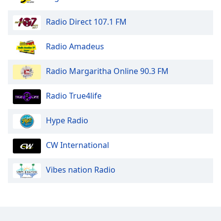
Opacity
Radio Direct 107.1 FM
Radio Amadeus
Caption
Area
Background
Radio Margaritha Online 90.3 FM
Color
Radio True4life
Opacity
Hype Radio
Font
CW International
Size
Vibes nation Radio
Text
Edge
Style