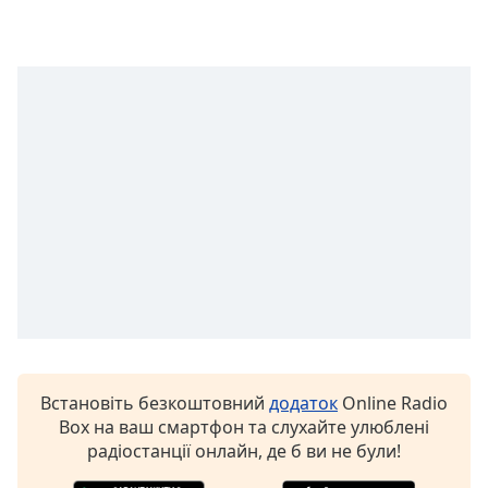
subtitles
settings
dialog
subtitles
off
,
selected
Audio
Track
Picture-
in-
Picture
Fullscreen
This
is
a
modal
Встановіть безкоштовний
додаток
Online Radio
window.
Box на ваш смартфон та слухайте улюблені
радіостанції онлайн, де б ви не були!
Beginning