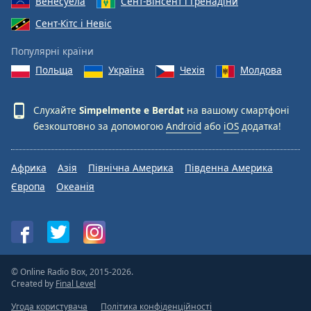
Венесуела
Сент-Вінсент і Гренадіни
Сент-Кітс і Невіс
Популярні країни
Польща
Україна
Чехія
Молдова
Слухайте
Simpelmente e Berdat
на вашому смартфоні
безкоштовно за допомогою
Android
або
iOS
додатка!
Африка
Азія
Північна Америка
Південна Америка
Європа
Океанія
© Online Radio Box, 2015-2026.
Created by
Final Level
Угода користувача
Політика конфіденційності