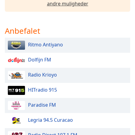
dialog
andre muligheder
window.
Escape
will
Anbefalet
cancel
and
close
Ritmo Antiyano
the
window.
Dolfijn FM
Text
Radio Krioyo
Color
HITradio 915
Opacity
Paradise FM
Text
Background
Legria 94.5 Curacao
Color
Radio Direct 107.1 FM