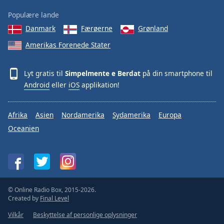
Populære lande
Danmark
Færøerne
Grønland
Amerikas Forenede Stater
Lyt gratis til
Simpelmente e Berdat
på din smartphone til
Android
eller
iOS
applikation!
Afrika
Asien
Nordamerika
Sydamerika
Europa
Oceanien
© Online Radio Box, 2015-2026.
Created by
Final Level
Vilkår
Beskyttelse af personlige oplysninger