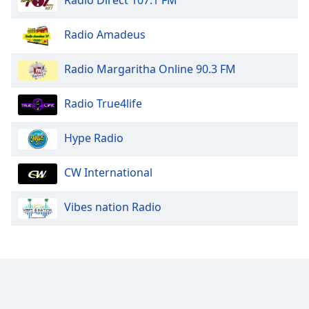
Opacity
Radio Amadeus
Caption
Radio Margaritha Online 90.3 FM
Area
Background
Color
Radio True4life
Hype Radio
Opacity
CW International
Font
Size
Vibes nation Radio
Text
Edge
Style
Font