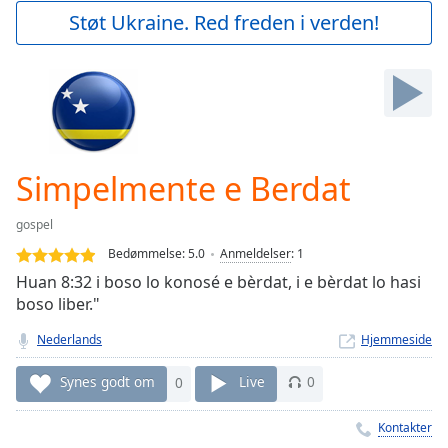
Play
Støt Ukraine. Red freden i verden!
Video
Play
Skip
Backward
Skip
Forward
Mute
Current
Simpelmente e Berdat
Time
0:00
/
gospel
Duration
-:-
Bedømmelse:
5.0
Anmeldelser
:
1
Loaded
:
Huan 8:32 i boso lo konosé e bèrdat, i e bèrdat lo hasi
0.00%
boso liber."
Stream
Type
LIVE
Nederlands
Hjemmeside
Seek to
live,
Synes godt om
0
Live
0
currently
behind
live
LIVE
Kontakter
Remaining