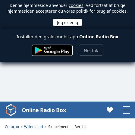
Denne hjemmeside anvender
cookies
. Ved fortsat at bruge
hjemmesiden accepterer du vores politik for brug af cookies.
Installer den gratis mobil-app
Online Radio Box
Nej tak
Online Radio Box
Video
Player
is
Curaçao
Willemstad
Simpelmente e Berdat
loading.