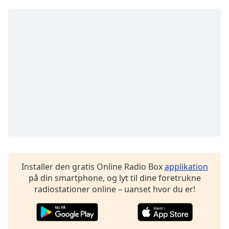
subtitles
settings
dialog
subtitles
off
,
selected
Audio
Track
Picture-
in-
Picture
Fullscreen
This
is
a
Installer den gratis Online Radio Box
applikation
modal
på din smartphone, og lyt til dine foretrukne
window.
radiostationer online – uanset hvor du er!
Beginning
of