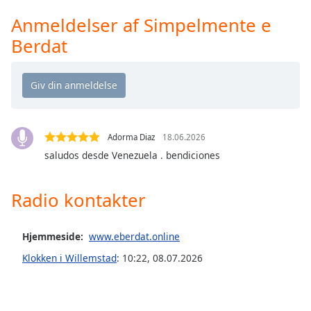
Time
-
-:-
Anmeldelser af Simpelmente e
Berdat
1x
Playback
Rate
Chapters
Chapters
Adorma Diaz
18.06.2026
saludos desde Venezuela . bendiciones
Descriptions
descriptions
Radio kontakter
off
,
selected
Hjemmeside:
www.eberdat.online
Subtitles
Klokken i Willemstad
:
10:22
,
08.07.2026
subtitles
settings
,
opens