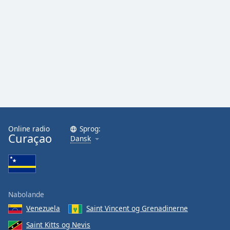
Family
Reset
Done
Close
Modal
Dialog
End
of
dialog
window.
Online radio
Sprog:
Curaçao
Dansk
Nabolande
Venezuela
Saint Vincent og Grenadinerne
Saint Kitts og Nevis