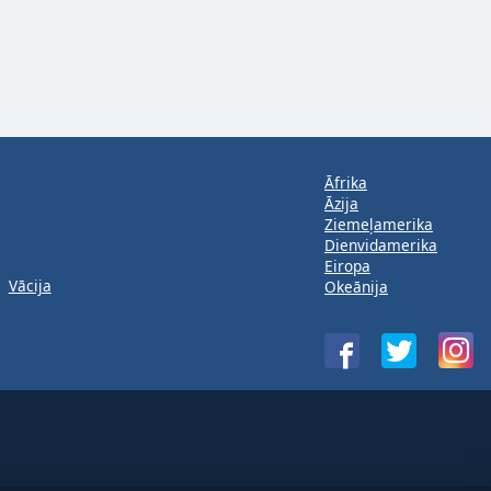
Āfrika
Āzija
Ziemeļamerika
Dienvidamerika
Eiropa
Vācija
Okeānija