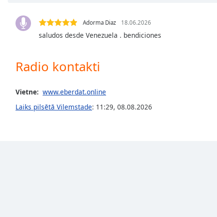
Chapters
Chapters
Adorma Diaz
18.06.2026
saludos desde Venezuela . bendiciones
Descriptions
descriptions
Radio kontakti
off
,
selected
Vietne:
www.eberdat.online
Subtitles
Laiks pilsētā Vilemstade
:
11:29
,
08.08.2026
subtitles
settings
,
opens
subtitles
settings
dialog
subtitles
off
,
selected