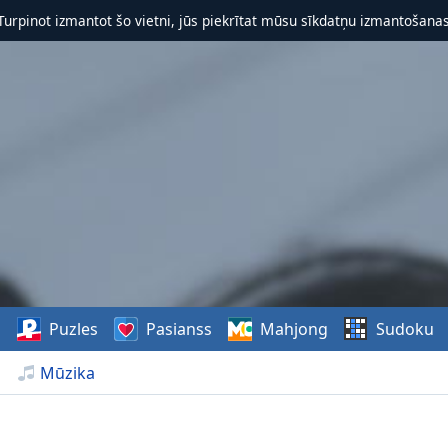
 Turpinot izmantot šo vietni, jūs piekrītat mūsu sīkdatņu izmantošanas 
s
Puzles
Pasianss
Mahjong
Sudoku
Mūzika