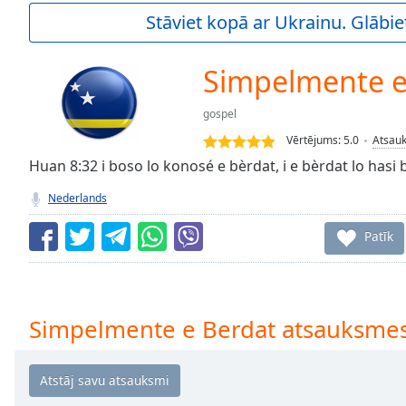
Current
Stāviet kopā ar Ukrainu. Glābie
Time
0:00
/
Duration
-:-
Simpelmente e
Loaded
:
0.00%
gospel
0:00
Vērtējums:
5.0
Atsau
Stream
Type
Huan 8:32 i boso lo konosé e bèrdat, i e bèrdat lo hasi b
LIVE
Seek to
Nederlands
live,
currently
behind
Patīk
live
LIVE
Remaining
Time
-
-:-
Simpelmente e Berdat atsauksme
1x
Playback
Rate