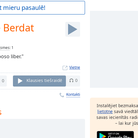
t mieru pasaulē!
 Berdat
ksmes
:
1
oso liber."
Vietne
0
Klausies tiešraidē
0
Kontakti
Instalējiet bezmaks
s
lietotne
savā viedtāl
savas iecienītās radi
– lai kur jū