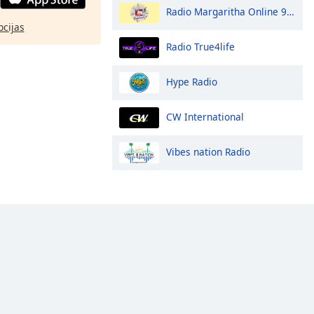
Radio Margaritha Online 90.3 FM
pcijas
Radio True4life
Hype Radio
CW International
Vibes nation Radio