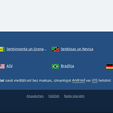
Sentvinsenta un Grenadīnas
Senkitsas un Nevisa
ASV
Brazīlija
dat
savā viedtālrunī bez maksas, izmantojot
Android
vai
iOS
lietotni!
Atsauksmes
Vidzžeti
Radio stacijām