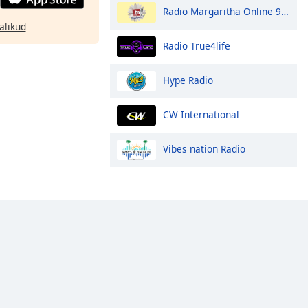
Radio Margaritha Online 90.3 FM
alikud
Radio True4life
Hype Radio
CW International
Vibes nation Radio