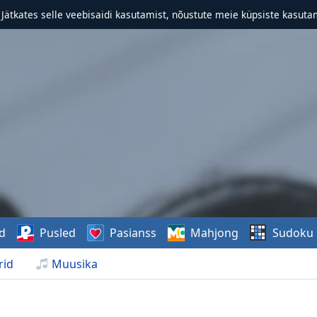
. Jätkates selle veebisaidi kasutamist, nõustute meie küpsiste kasutam
d
Pusled
Pasianss
Mahjong
Sudoku
rid
Muusika