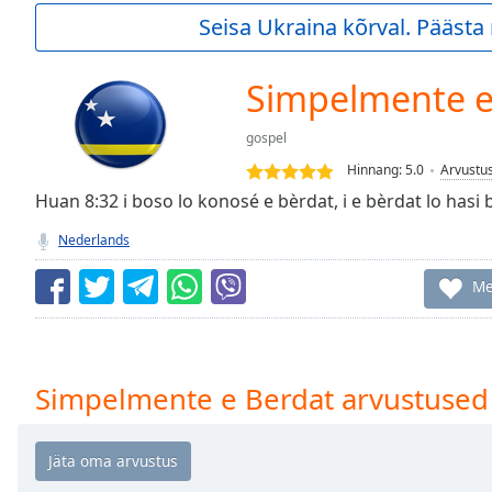
Current
Seisa Ukraina kõrval. Pääst
Time
0:00
/
Duration
-:-
Simpelmente e
Loaded
:
0.00%
gospel
0:00
Hinnang:
5.0
Arvustu
Stream
Type
Huan 8:32 i boso lo konosé e bèrdat, i e bèrdat lo hasi b
LIVE
Seek to
Nederlands
live,
currently
behind
Me
live
LIVE
Remaining
Time
-
-:-
Simpelmente e Berdat arvustused
1x
Playback
Rate