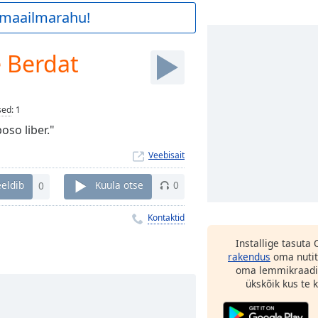
a maailmarahu!
 Berdat
sed
:
1
oso liber."
Veebisait
eldib
0
Kuula otse
0
Kontaktid
Installige tasuta
rakendus
oma nutit
oma lemmikraadi
ükskõik kus te ka