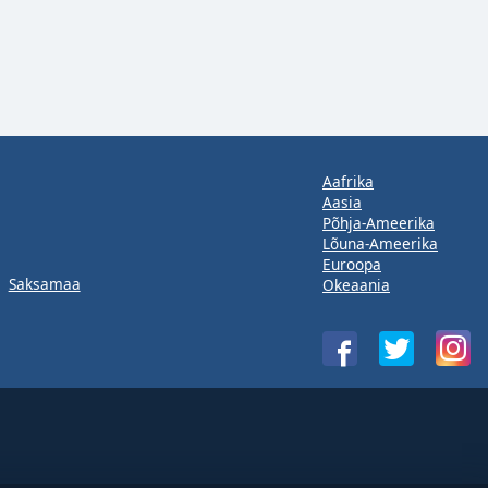
Aafrika
Aasia
Põhja-Ameerika
Lõuna-Ameerika
Euroopa
Saksamaa
Okeaania