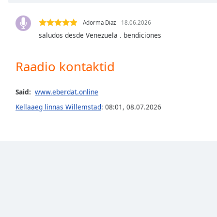
Chapters
Chapters
Adorma Diaz
18.06.2026
saludos desde Venezuela . bendiciones
Descriptions
descriptions
Raadio kontaktid
off
,
selected
Said:
www.eberdat.online
Subtitles
Kellaaeg linnas Willemstad
:
08:01
,
08.07.2026
subtitles
settings
,
opens
subtitles
settings
dialog
subtitles
off
,
selected