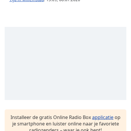
opens
subtitles
settings
dialog
subtitles
off
,
selected
Audio
Track
Picture-
in-
Picture
Fullscreen
This
is
a
modal
window.
Installeer de gratis Online Radio Box
applicatie
op
je smartphone en luister online naar je favoriete
Beginning
radiozenders – waar je ook bent!