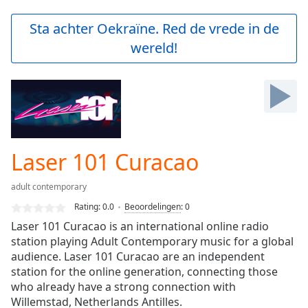
loading.
Play
Sta achter Oekraïne. Red de vrede in de
Video
wereld!
Play
Skip
Backward
Skip
Forward
Mute
Current
Time
0:00
Laser 101 Curacao
/
Duration
-:-
adult contemporary
Loaded
:
0.00%
Rating:
0.0
Beoordelingen
:
0
Stream
Laser 101 Curacao is an international online radio
Type
LIVE
station playing Adult Contemporary music for a global
Seek to
audience. Laser 101 Curacao are an independent
live,
station for the online generation, connecting those
currently
who already have a strong connection with
behind
live
LIVE
Willemstad, Netherlands Antilles.