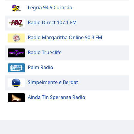
Legria 94.5 Curacao
Opacity
Radio Direct 107.1 FM
Caption
Area
Radio Margaritha Online 90.3 FM
Background
Color
Radio True4life
Palm Radio
Opacity
Simpelmente e Berdat
Font
Size
Ainda Tin Speransa Radio
Text
Edge
Style