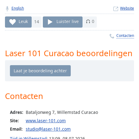
Remaining
Time
-
English
Website
-:-
Leuk
14
Luister live
0
1x
Contacten
Playback
Rate
Laser 101 Curacao beoordelingen
Chapters
Chapters
Descriptions
descriptions
Contacten
off
,
selected
Adres:
Bataljonweg 7, Willemstad Curacao
Subtitles
Site:
www.laser-101.com
subtitles
Email:
studio@laser-101.com
settings
,
Tijd in Willemstad
:
13:09
,
08.07.2026