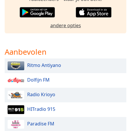
of
dialog
window.
Escape
andere opties
will
cancel
and
close
Aanbevolen
the
window.
Ritmo Antiyano
Text
Dolfijn FM
Color
Radio Krioyo
Opacity
HITradio 915
Text
Background
Paradise FM
Color