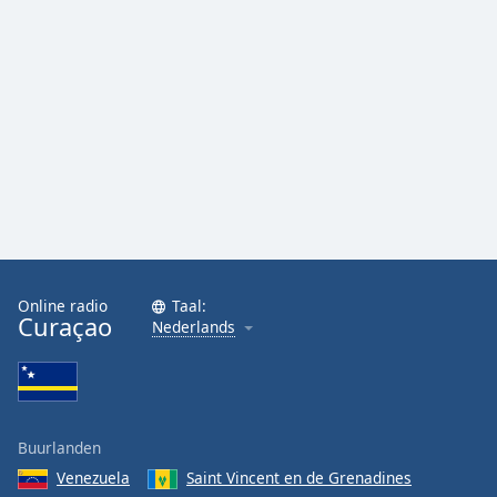
Font
Family
Reset
Done
Close
Modal
Dialog
End
of
dialog
window.
Online radio
Taal:
Curaçao
Nederlands
Buurlanden
Venezuela
Saint Vincent en de Grenadines