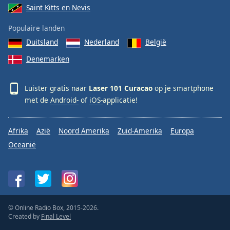
Saint Kitts en Nevis
Populaire landen
Duitsland
Nederland
België
Denemarken
Luister gratis naar
Laser 101 Curacao
op je smartphone
met de
Android-
of
iOS-
applicatie!
Afrika
Azië
Noord Amerika
Zuid-Amerika
Europa
Oceanië
© Online Radio Box, 2015-2026.
Created by
Final Level