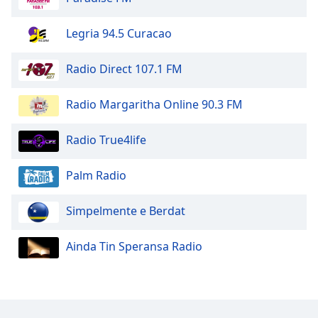
Opacity
Legria 94.5 Curacao
Radio Direct 107.1 FM
Caption
Area
Background
Radio Margaritha Online 90.3 FM
Color
Radio True4life
Opacity
Palm Radio
Font
Simpelmente e Berdat
Size
Ainda Tin Speransa Radio
Text
Edge
Style