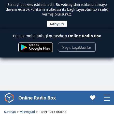
Bu sayt
cookies
istifadə edir. Bu vebsaytdan istifadə etməyə
davam edərək kukilərin istifadəsi ilə bağlı siyasətimizə razılıq
vermiş olursunuz.
Pulsuz mobil tətbiqi quraşdırın
Online Radio Box
Xeyr, təşəkkürlər
Online Radio Box
Video
Player
is
Kurasao
Villemştad
Laser 101 Curacao