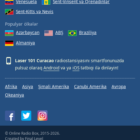
Venesuela
Sent-Vinsent və Qrenadinlər
Sent-Kitts və Nevis
Populyar ölkələr
Azərbaycan
ABŞ
Braziliya
Almaniya
Laser 101 Curacao
radiostansiyasını smartfonunuzda
pulsuz olaraq
Android
və ya
iOS
tətbiqi ilə dinləyin!
Afrika
Asiya
Şimali Amerika
Cənubi Amerika
Avropa
Okeaniya
© Online Radio Box, 2015-2026.
Created by
Final Level