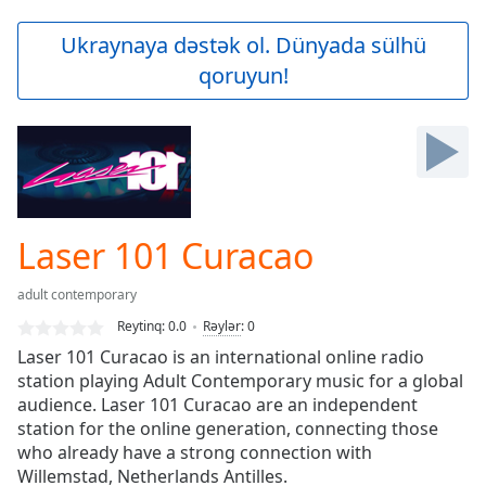
loading.
Play
Ukraynaya dəstək ol. Dünyada sülhü
Video
qoruyun!
Play
Skip
Backward
Skip
Forward
Mute
Current
Time
0:00
Laser 101 Curacao
/
Duration
-:-
adult contemporary
Loaded
:
0.00%
Reytinq:
0.0
Rəylər
:
0
Stream
Laser 101 Curacao is an international online radio
Type
LIVE
station playing Adult Contemporary music for a global
Seek to
audience. Laser 101 Curacao are an independent
live,
station for the online generation, connecting those
currently
who already have a strong connection with
behind
live
LIVE
Willemstad, Netherlands Antilles.