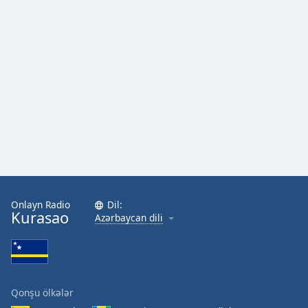
Font
Family
Reset
Done
Close
Modal
Dialog
End
of
dialog
window.
Onlayn Radio
Dil:
Kurasao
Azərbaycan dili
Qonşu ölkələr