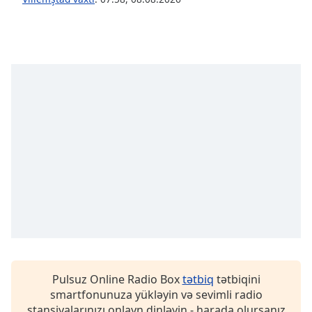
opens
subtitles
settings
dialog
subtitles
off
,
selected
Audio
Track
Picture-
in-
Picture
Fullscreen
This
is
a
modal
window.
Pulsuz Online Radio Box
tətbiq
tətbiqini
smartfonunuza yükləyin və sevimli radio
Beginning
stansiyalarınızı onlayn dinləyin - harada olursanız