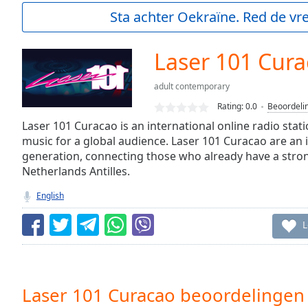
Current
Sta achter Oekraïne. Red de vre
Time
0:00
/
Duration
-:-
Laser 101 Cur
Loaded
:
0.00%
adult contemporary
0:00
Rating:
0.0
Beoordeli
Stream
Type
Laser 101 Curacao is an international online radio sta
LIVE
music for a global audience. Laser 101 Curacao are an 
Seek to
live,
generation, connecting those who already have a stro
currently
Netherlands Antilles.
behind
live
LIVE
English
Remaining
Time
-
L
-:-
1x
Playback
Rate
Laser 101 Curacao beoordelingen