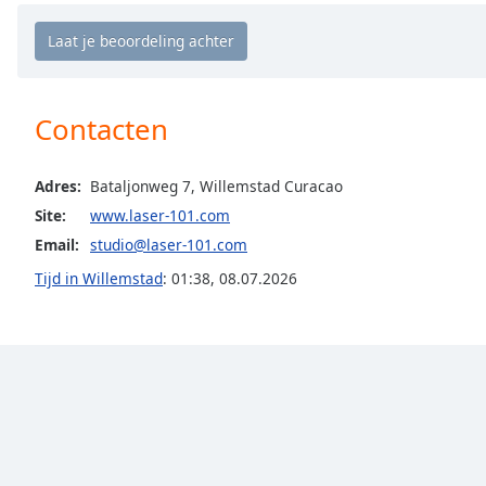
Chapters
Chapters
Descriptions
Contacten
descriptions
off
,
selected
Adres:
Bataljonweg 7, Willemstad Curacao
Site:
www.laser-101.com
Subtitles
Email:
studio@laser-101.com
subtitles
Tijd in Willemstad
:
01:38
,
08.07.2026
settings
,
opens
subtitles
settings
dialog
subtitles
off
,
selected