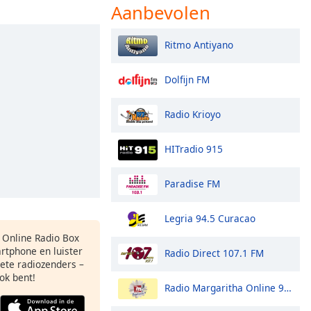
Aanbevolen
Ritmo Antiyano
Dolfijn FM
Radio Krioyo
HITradio 915
Paradise FM
Legria 94.5 Curacao
s Online Radio Box
rtphone en luister
Radio Direct 107.1 FM
iete radiozenders –
ok bent!
Radio Margaritha Online 90.3 FM