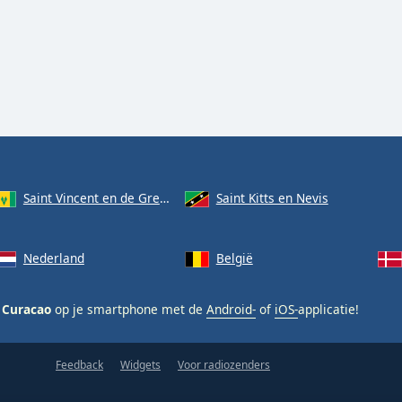
Saint Vincent en de Grenadines
Saint Kitts en Nevis
Nederland
België
 Curacao
op je smartphone met de
Android-
of
iOS-
applicatie!
Feedback
Widgets
Voor radiozenders