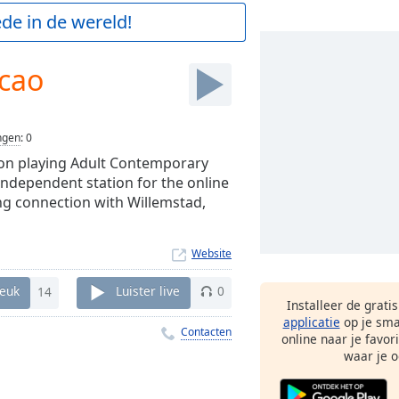
de in de wereld!
acao
ngen
:
0
tion playing Adult Contemporary
independent station for the online
ng connection with Willemstad,
Website
euk
14
Luister live
0
Installeer de grati
applicatie
op je sma
Contacten
online naar je favor
waar je o