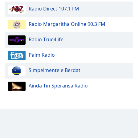
Opacity
Radio Direct 107.1 FM
Radio Margaritha Online 90.3 FM
Caption
Area
Background
Radio True4life
Color
Palm Radio
Opacity
Simpelmente e Berdat
Font
Ainda Tin Speransa Radio
Size
Text
Edge
Style
Font