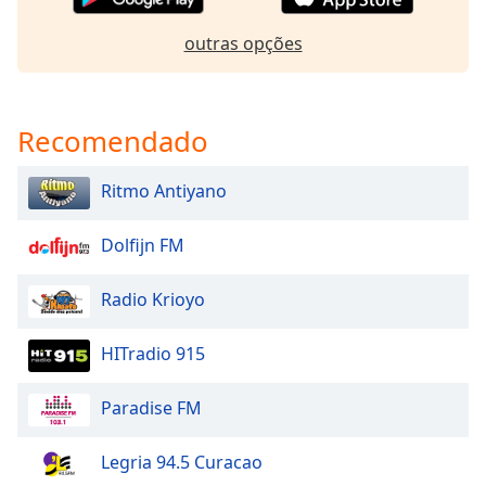
dialog
window.
outras opções
Escape
will
cancel
and
Recomendado
close
the
Ritmo Antiyano
window.
Dolfijn FM
Text
Color
Radio Krioyo
Opacity
HITradio 915
Text
Paradise FM
Background
Color
Legria 94.5 Curacao