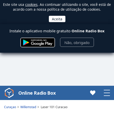
Este site usa
cookies
. Ao continuar utilizando o site, você está de
acordo com a nossa política de utilização de cookies.
Instale o aplicativo mobile gratuito
Online Radio Box
Não, obrigado
Online Radio Box
Video
Player
is
Curaçao
Willemstad
Laser 101 Curacao
loading.