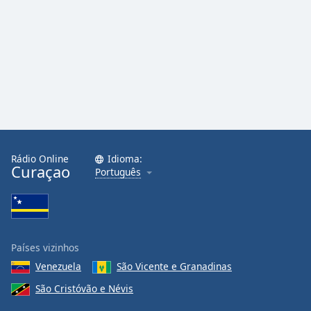
Family
Reset
Done
Close
Modal
Dialog
End
of
dialog
Rádio Online
Idioma:
Curaçao
window.
Português
Países vizinhos
Venezuela
São Vicente e Granadinas
São Cristóvão e Névis