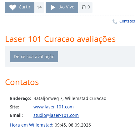
Time
-
Curtir
14
Ao Vivo
0
-:-
Contatos
1x
Playback
Rate
Laser 101 Curacao avaliações
Chapters
Chapters
Descriptions
Contatos
descriptions
off
,
selected
Endereço:
Bataljonweg 7, Willemstad Curacao
Site:
www.laser-101.com
Subtitles
Email:
studio@laser-101.com
subtitles
Hora em Willemstad
:
09:45
,
08.09.2026
settings
,
opens