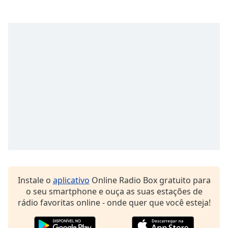
subtitles
settings
dialog
subtitles
off
,
selected
Audio
Track
Picture-
in-
Picture
Fullscreen
This
is
a
modal
Instale o
aplicativo
Online Radio Box gratuito para
window.
o seu smartphone e ouça as suas estações de
rádio favoritas online - onde quer que você esteja!
Beginning
of