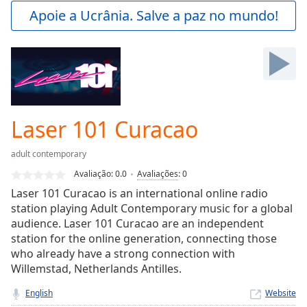
Play
Apoie a Ucrânia. Salve a paz no mundo!
Video
Play
Skip
Backward
Skip
Forward
Mute
Current
Laser 101 Curacao
Time
0:00
/
adult contemporary
Duration
-:-
Avaliação:
0.0
Avaliações
:
0
Loaded
:
Laser 101 Curacao is an international online radio
0.00%
station playing Adult Contemporary music for a global
Stream
audience. Laser 101 Curacao are an independent
Type
LIVE
station for the online generation, connecting those
Seek to
live,
who already have a strong connection with
currently
Willemstad, Netherlands Antilles.
behind
live
LIVE
English
Website
Remaining