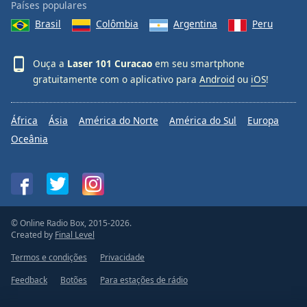
Países populares
Brasil
Colômbia
Argentina
Peru
Ouça a
Laser 101 Curacao
em seu smartphone
gratuitamente com o aplicativo para
Android
ou
iOS
!
África
Ásia
América do Norte
América do Sul
Europa
Oceânia
© Online Radio Box, 2015-2026.
Created by
Final Level
Termos e condições
Privacidade
Feedback
Botões
Para estações de rádio