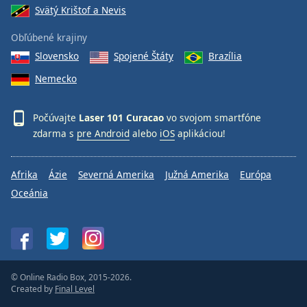
Svätý Krištof a Nevis
Obľúbené krajiny
Slovensko
Spojené Štáty
Brazília
Nemecko
Počúvajte
Laser 101 Curacao
vo svojom smartfóne
zdarma s
pre Android
alebo
iOS
aplikáciou!
Afrika
Ázie
Severná Amerika
Južná Amerika
Európa
Oceánia
© Online Radio Box, 2015-2026.
Created by
Final Level