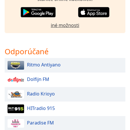
of
dialog
window.
Escape
iné možnosti
will
cancel
and
close
Odporúčané
the
window.
Ritmo Antiyano
Text
Dolfijn FM
Color
Radio Krioyo
Opacity
HITradio 915
Text
Background
Paradise FM
Color