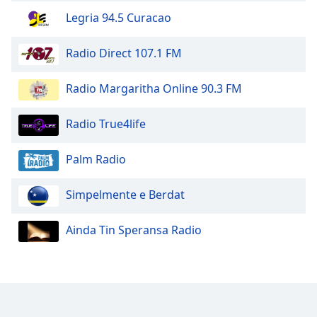
Legria 94.5 Curacao
Opacity
Radio Direct 107.1 FM
Caption
Area
Radio Margaritha Online 90.3 FM
Background
Color
Radio True4life
Palm Radio
Opacity
Simpelmente e Berdat
Font
Size
Ainda Tin Speransa Radio
Text
Edge
Style