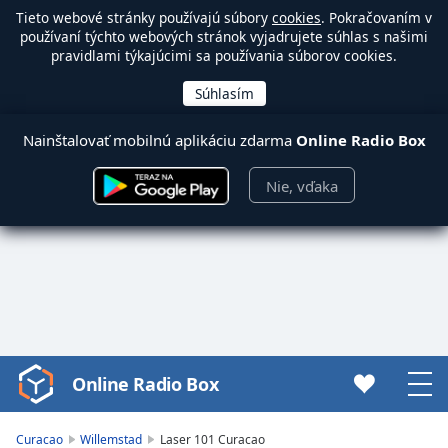
Tieto webové stránky používajú súbory
cookies
. Pokračovaním v
používaní týchto webových stránok vyjadrujete súhlas s našimi
pravidlami týkajúcimi sa používania súborov cookies.
Nainštalovať mobilnú aplikáciu zdarma
Online Radio Box
Nie, vďaka
Online Radio Box
Video
Player
is
Curacao
Willemstad
Laser 101 Curacao