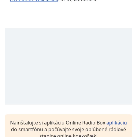
opens
subtitles
settings
dialog
subtitles
off
,
selected
Audio
Track
Picture-
in-
Picture
Fullscreen
This
is
a
modal
window.
Nainštalujte si aplikáciu Online Radio Box
aplikáciu
do smartfónu a počúvajte svoje obľúbené rádiové
Beginning
stanice online kdekoľvek!