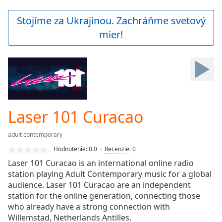
loading.
Play
Stojíme za Ukrajinou. Zachráňme svetový
Video
mier!
Play
Skip
Backward
Skip
Forward
Mute
Current
Time
0:00
Laser 101 Curacao
/
Duration
-:-
adult contemporary
Loaded
:
0.00%
Hodnotenie:
0.0
Recenzie
:
0
Stream
Laser 101 Curacao is an international online radio
Type
LIVE
station playing Adult Contemporary music for a global
Seek to
audience. Laser 101 Curacao are an independent
live,
station for the online generation, connecting those
currently
who already have a strong connection with
behind
live
LIVE
Willemstad, Netherlands Antilles.