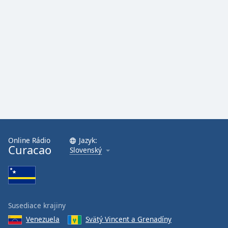
Font
Family
Reset
Done
Close
Modal
Dialog
End
of
dialog
window.
Online Rádio
Jazyk:
Curacao
Slovenský
Susediace krajiny
Venezuela
Svätý Vincent a Grenadíny